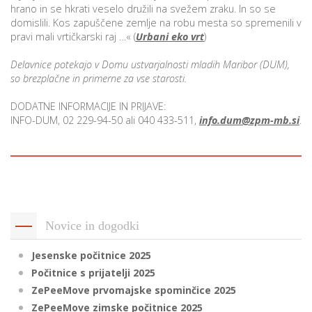
hrano in se hkrati veselo družili na svežem zraku. In so se
domislili. Kos zapuščene zemlje na robu mesta so spremenili v
pravi mali vrtičkarski raj …« (
Urbani eko vrt
)
i
Delavnice potekajo v Domu ustvarjalnosti mladih Maribor (DUM),
so brezplačne in primerne za vse starosti.
U
d
DODATNE INFORMACIJE IN PRIJAVE:
INFO-DUM, 02 229-94-50 ali 040 433-511,
info.dum@zpm-mb.si
.
–
v
l
Novice in dogodki
Jesenske počitnice 2025
l
Počitnice s prijatelji 2025
ZePeeMove prvomajske spominčice 2025
ZePeeMove zimske počitnice 2025