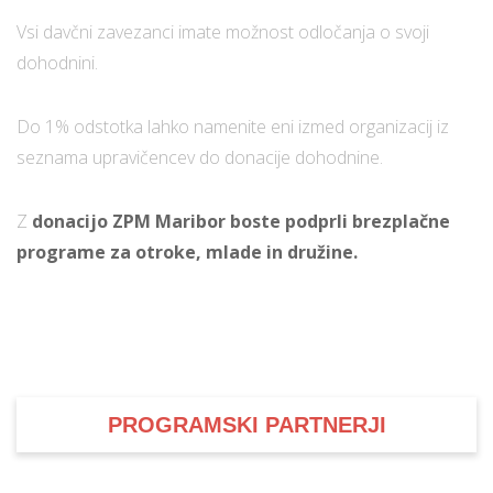
Vsi davčni zavezanci imate možnost odločanja o svoji
dohodnini.
Do 1% odstotka lahko namenite eni izmed organizacij iz
seznama upravičencev do donacije dohodnine.
Z
donacijo ZPM Maribor boste podprli brezplačne
programe za otroke, mlade in družine.
PROGRAMSKI PARTNERJI