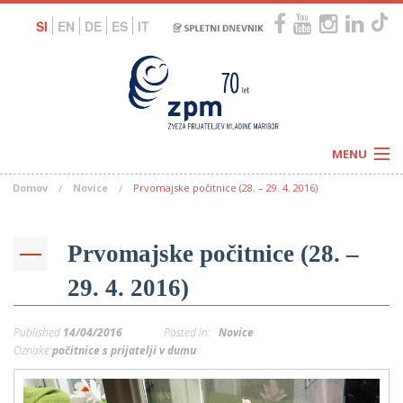
SI
EN
DE
ES
IT
MENU
Domov
Novice
Prvomajske počitnice (28. – 29. 4. 2016)
Novice
Koledar
Programi
Naši centri
Letovanja
Prvomajske počitnice (28. –
Humanitarnost
c
Galerije
29. 4. 2016)
O nas
Podprite nas
–
Prosta delovna mesta
Published
14/04/2016
Posted in:
Novice
Kolesarimo za otroške sanje
G
Oznake:
počitnice s prijatelji v dumu
–
–
V
–