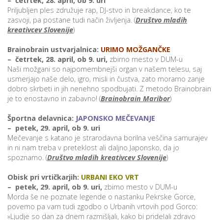
– četrtek, 28. april, ob 9. uri
Priljubljen ples združuje rap, DJ-stvo in breakdance, ko te
zasvoji, pa postane tudi način življenja. (
Društvo mladih
kreativcev Slovenije
)
P
/
Brainobrain ustvarjalnica:
URIMO MOŽGANČKE
P
– četrtek, 28. april, ob 9. uri,
zbirno mesto v DUM-u
Naši možgani so najpomembnejši organ v našem telesu, saj
usmerjajo naše delo, igro, misli in čustva, zato moramo zanje
o
dobro skrbeti in jih nenehno spodbujati. Z metodo Brainobrain
je to enostavno in zabavno! (
Brainobrain Maribor
)
Športna delavnica:
JAPONSKO MEČEVANJE
– petek, 29. april, ob 9. uri
P
Mečevanje s katano je strarodavna borilna veščina samurajev
R
in ni nam treba v preteklost ali daljno Japonsko, da jo
spoznamo. (
Društvo mladih kreativcev Slovenije
)
s
Obisk pri vrtičkarjih:
URBANI EKO VRT
p
– petek, 29. april, ob 9. uri,
zbirno mesto v DUM-u
Morda še ne poznate legende o nastanku Pekrske Gorce,
–
povemo pa vam tudi zgodbo o Urbanih vrtovih pod Gorco:
»Ljudje so dan za dnem razmišljali, kako bi pridelali zdravo
t