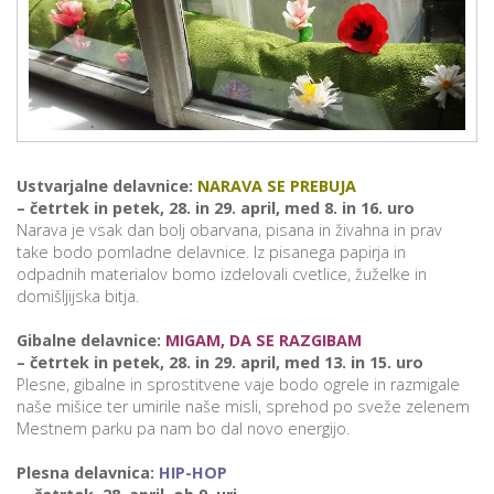
p
K
f
I
P
P
–
p
Ustvarjalne delavnice:
NARAVA SE PREBUJA
– četrtek in petek, 28. in 29. april, med 8. in 16. uro
M
Narava je vsak dan bolj obarvana, pisana in živahna in prav
c
take bodo pomladne delavnice. Iz pisanega papirja in
odpadnih materialov bomo izdelovali cvetlice, žuželke in
domišljijska bitja.
s
Gibalne delavnice:
MIGAM, DA SE RAZGIBAM
O
– četrtek in petek, 28. in 29. april, med 13. in 15. uro
Plesne, gibalne in sprostitvene vaje bodo ogrele in razmigale
P
naše mišice ter umirile naše misli, sprehod po sveže zelenem
Mestnem parku pa nam bo dal novo energijo.
s
p
Plesna delavnica:
HIP-HOP
–