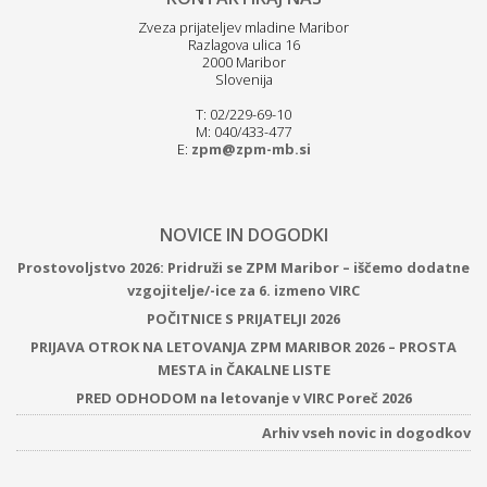
Zveza prijateljev mladine Maribor
Razlagova ulica 16
2000 Maribor
Slovenija
T: 02/229-69-10
M: 040/433-477
E:
zpm@zpm-mb.si
NOVICE IN DOGODKI
Prostovoljstvo 2026: Pridruži se ZPM Maribor – iščemo dodatne
vzgojitelje/-ice za 6. izmeno VIRC
POČITNICE S PRIJATELJI 2026
PRIJAVA OTROK NA LETOVANJA ZPM MARIBOR 2026 – PROSTA
MESTA in ČAKALNE LISTE
PRED ODHODOM na letovanje v VIRC Poreč 2026
Arhiv vseh novic in dogodkov