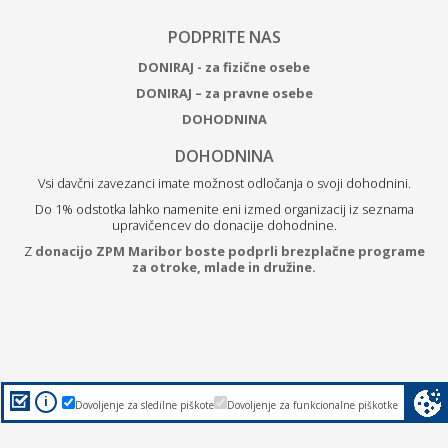
PODPRITE NAS
DONIRAJ - za fizične osebe
DONIRAJ – za pravne osebe
DOHODNINA
DOHODNINA
Vsi davčni zavezanci imate možnost odločanja o svoji dohodnini.
Do 1% odstotka lahko namenite eni izmed organizacij iz seznama
upravičencev do donacije dohodnine.
Z
donacijo ZPM Maribor boste podprli brezplačne programe
za otroke, mlade in družine.
i
Dovoljenje za sledilne piškote
Dovoljenje za funkcionalne piškotke