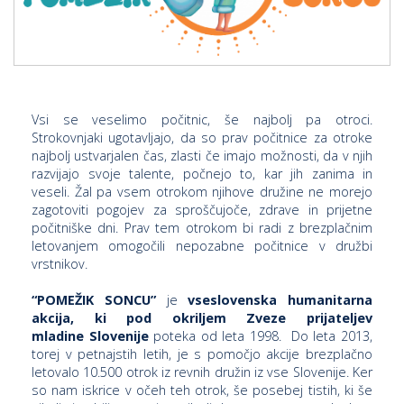
p
K
f
I
P
P
–
p
Vsi se veselimo počitnic, še najbolj pa otroci.
Strokovnjaki ugotavljajo, da so prav počitnice za otroke
najbolj ustvarjalen čas, zlasti če imajo možnosti, da v njih
M
razvijajo svoje talente, počnejo to, kar jih zanima in
veseli. Žal pa vsem otrokom njihove družine ne morejo
c
zagotoviti pogojev za sproščujoče, zdrave in prijetne
počitniške dni. Prav tem otrokom bi radi z brezplačnim
letovanjem omogočili nepozabne počitnice v družbi
s
vrstnikov.
O
“POMEŽIK SONCU”
je
vseslovenska humanitarna
akcija,
ki pod okriljem Zveze prijateljev
P
mladine Slovenije
poteka od leta 1998. Do leta 2013,
s
torej v petnajstih letih, je s pomočjo akcije brezplačno
letovalo 10.500 otrok iz revnih družin iz vse Slovenije. Ker
p
so nam iskrice v očeh teh otrok, še posebej tistih, ki še
–