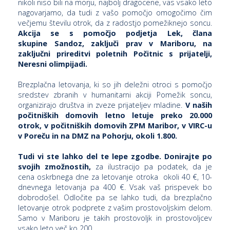
nikoli niso bili na morju, najbolj dragocene, vas vsako leto
nagovarjamo, da tudi z vašo pomočjo omogočimo čim
večjemu številu otrok, da z radostjo pomežiknejo soncu.
Akcija se s pomočjo podjetja Lek, člana
P
skupine Sandoz, zaključi prav v Mariboru, na
/
zaključni prireditvi poletnih Počitnic s prijatelji,
P
Neresni olimpijadi.
Brezplačna letovanja, ki so jih deležni otroci s pomočjo
o
sredstev zbranih v humanitarni akciji Pomežik soncu,
organizirajo društva in zveze prijateljev mladine.
V naših
počitniških domovih letno letuje preko 20.000
otrok, v počitniških domovih ZPM Maribor, v VIRC-u
v Poreču in na DMZ na Pohorju, okoli 1.800.
P
R
Tudi vi ste lahko del te lepe zgodbe. Donirajte po
svojih zmožnostih,
za ilustracijo pa podatek, da je
s
cena oskrbnega dne za letovanje otroka okoli 40 €, 10-
dnevnega letovanja pa 400 €. Vsak vaš prispevek bo
p
dobrodošel. Odločite pa se lahko tudi, da brezplačno
letovanje otrok podprete z vašim prostovoljskim delom.
–
Samo v Mariboru je takih prostovoljk in prostovoljcev
t
vsako leto več ko 200.