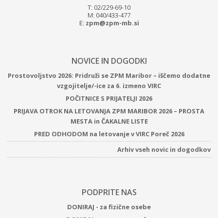
T: 02/229-69-10
M: 040/433-477
E:
zpm@zpm-mb.si
NOVICE IN DOGODKI
Prostovoljstvo 2026: Pridruži se ZPM Maribor – iščemo dodatne
vzgojitelje/-ice za 6. izmeno VIRC
POČITNICE S PRIJATELJI 2026
PRIJAVA OTROK NA LETOVANJA ZPM MARIBOR 2026 – PROSTA
MESTA in ČAKALNE LISTE
PRED ODHODOM na letovanje v VIRC Poreč 2026
Arhiv vseh novic in dogodkov
PODPRITE NAS
DONIRAJ - za fizične osebe