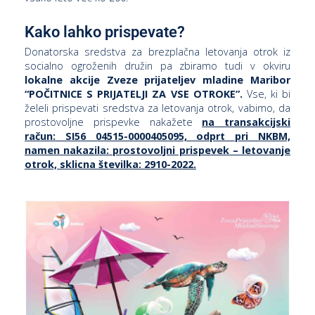
Kako lahko prispevate?
i
Donatorska sredstva za brezplačna letovanja otrok iz
socialno ogroženih družin pa zbiramo tudi v okviru
lokalne akcije Zveze prijateljev mladine Maribor
U
“POČITNICE S PRIJATELJI ZA VSE OTROKE”.
Vse, ki bi
d
želeli prispevati sredstva za letovanja otrok, vabimo, da
prostovoljne prispevke nakažete
na transakcijski
račun: SI56 04515-0000405095, odprt pri NKBM,
namen nakazila: prostovoljni prispevek – letovanje
–
otrok, sklicna številka: 2910-2022.
v
l
l