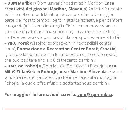
–
DUM Maribor
( Dom ustvarjalnosti mladih Maribor,
Casa
creatività dei giovani Maribor, Slovenia
). Questo è il nostro
edificio nel centro di Maribor, dove spendiamo la maggior
parte del nostro tempo libero in attività ricreative per bambini
i
e ragazzi. Qui ci sono inoltre gli uffici e le numerose stanze
utilizzate da altre associazioni ed organizzazioni per le loro
U
conferenze, workshops, corsi di danza, sport ed altre attività.
d
–
VIRC Poreč
(Vzgojno izobraževalni in rekreacijski center
Poreč,
Formazione e Recreation Center
Poreč, Croatia
).
Questa è la nostra casa in località estiva sulle coste croate,
che può ospitare fino a più di trecento bambini.
–
–
DMZ on Pohorje
(Dom Miloša Zidanška ha Pohorju,
Casa
Miloš Zidanšek in Pohorje, near Maribor, Slovenia
). Essa è
la nostra residenza sia estiva che invernale sulla montagna
v
Pohorje, la quale offre rifugio a settantacinque bambini.
l
Per maggiori informazioni scrivi a:
zpm@zpm-mb.si
.
l