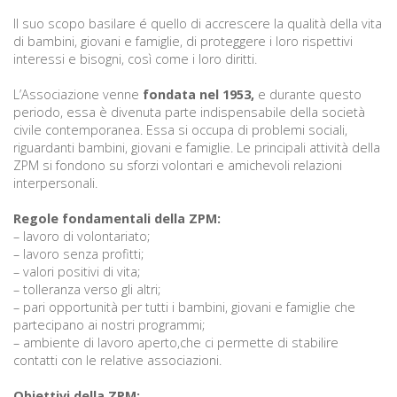
p
K
Il suo scopo basilare é quello di accrescere la qualità della vita
f
I
di bambini, giovani e famiglie, di proteggere i loro rispettivi
interessi e bisogni, così come i loro diritti.
P
P
L’Associazione venne
fondata nel 1953,
e durante questo
–
p
periodo, essa è divenuta parte indispensabile della società
civile contemporanea. Essa si occupa di problemi sociali,
riguardanti bambini, giovani e famiglie. Le principali attività della
ZPM si fondono su sforzi volontari e amichevoli relazioni
M
interpersonali.
c
Regole fondamentali della ZPM:
– lavoro di volontariato;
– lavoro senza profitti;
s
– valori positivi di vita;
O
– tolleranza verso gli altri;
– pari opportunità per tutti i bambini, giovani e famiglie che
partecipano ai nostri programmi;
P
– ambiente di lavoro aperto,che ci permette di stabilire
s
contatti con le relative associazioni.
p
–
Obiettivi della ZPM: