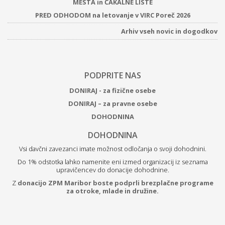
MESTA in ČAKALNE LISTE
PRED ODHODOM na letovanje v VIRC Poreč 2026
Arhiv vseh novic in dogodkov
PODPRITE NAS
DONIRAJ - za fizične osebe
DONIRAJ – za pravne osebe
DOHODNINA
DOHODNINA
Vsi davčni zavezanci imate možnost odločanja o svoji dohodnini.
Do 1% odstotka lahko namenite eni izmed organizacij iz seznama
upravičencev do donacije dohodnine.
Z
donacijo ZPM Maribor boste podprli brezplačne programe
za otroke, mlade in družine.