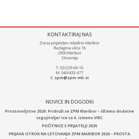
KONTAKTIRAJ NAS
Zveza prijateljev mladine Maribor
Razlagova ulica 16
2000 Maribor
Slovenija
T: 02/229-69-10
M: 040/433-477
E:
zpm@zpm-mb.si
NOVICE IN DOGODKI
Prostovoljstvo 2026: Pridruži se ZPM Maribor – iščemo dodatne
vzgojitelje/-ice za 6. izmeno VIRC
POČITNICE S PRIJATELJI 2026
PRIJAVA OTROK NA LETOVANJA ZPM MARIBOR 2026 – PROSTA