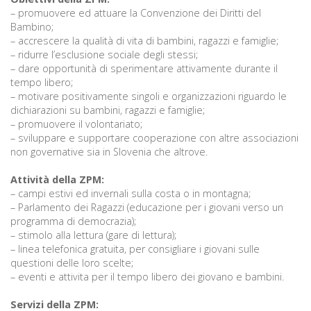
– promuovere ed attuare la Convenzione dei Diritti del
Bambino;
– accrescere la qualità di vita di bambini, ragazzi e famiglie;
P
– ridurre l’esclusione sociale degli stessi;
/
– dare opportunità di sperimentare attivamente durante il
tempo libero;
P
– motivare positivamente singoli e organizzazioni riguardo le
dichiarazioni su bambini, ragazzi e famiglie;
o
– promuovere il volontariato;
– sviluppare e supportare cooperazione con altre associazioni
non governative sia in Slovenia che altrove.
Attività della ZPM:
P
– campi estivi ed invernali sulla costa o in montagna;
R
– Parlamento dei Ragazzi (educazione per i giovani verso un
programma di democrazia);
– stimolo alla lettura (gare di lettura);
s
– linea telefonica gratuita, per consigliare i giovani sulle
p
questioni delle loro scelte;
– eventi e attivita per il tempo libero dei giovano e bambini.
–
Servizi della ZPM:
t