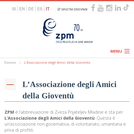
SI
EN
DE
ES
IT
MENU
Domov
L’Associazione degli Amici della Gioventù
Novice
Koledar
Programi
Naši centri
Letovanja
L’Associazione degli Amici
Humanitarnost
c
Galerije
della Gioventù
O nas
Podprite nas
–
Prosta delovna mesta
Kolesarimo za otroške sanje
ZPM
é l’abbreviazione di Zveza Prijateljev Mladine e sta per
G
L’Associazione degli Amici della Gioventù
. Questa è
–
un’associazione non-governativa, di volontariato, umanitaria e
priva di profitti.
–
V
–