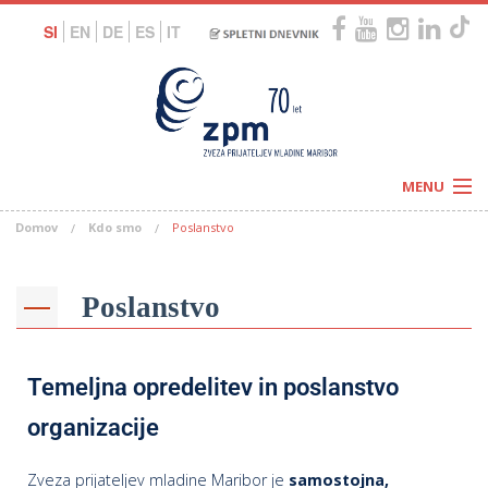
SI
EN
DE
ES
IT
MENU
Domov
Kdo smo
Poslanstvo
Novice
Koledar
Programi
Naši centri
Letovanja
Poslanstvo
Humanitarnost
c
Galerije
O nas
Podprite nas
–
Temeljna opredelitev in poslanstvo
Prosta delovna mesta
Kolesarimo za otroške sanje
organizacije
G
–
–
V
Zveza prijateljev mladine Maribor je
samostojna,
–