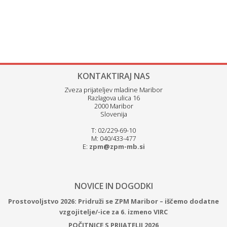
KONTAKTIRAJ NAS
Zveza prijateljev mladine Maribor
Razlagova ulica 16
2000 Maribor
Slovenija
T: 02/229-69-10
M: 040/433-477
E:
zpm@zpm-mb.si
NOVICE IN DOGODKI
Prostovoljstvo 2026: Pridruži se ZPM Maribor – iščemo dodatne
vzgojitelje/-ice za 6. izmeno VIRC
POČITNICE S PRIJATELJI 2026