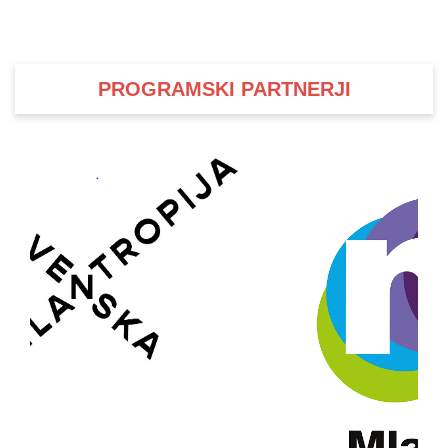
i
PROGRAMSKI PARTNERJI
U
d
–
v
l
l