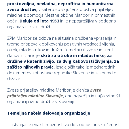
prostovoljna, nevladna, neprofitna in humanitarna
p
K
zveza društev,
v katero so vključena društva prijateljev
f
I
mladine z območja Mestne občine Maribor in primestnih
P
občin.
Deluje od leta 1953
in je nepogrešljiva v sodobno
organizirani civilni družbi.
P
–
p
ZPM Maribor se odziva na aktualna družbena vprašanja in
tvorno prispeva k oblikovanju pozitivnih vrednot življenja,
otrok, mladostnikov in družin. Temeljni cilj zveze in njenih
M
članov in članic je
skrb za otroke in mladostnike, za
družine v katerih živijo, za dvig kakovosti življenja, za
c
zaščito njihovih pravic,
izhajajočih tako iz mednarodnih
dokumentov kot ustave republike Slovenije in zakonov te
države.
s
Zveza prijateljev mladine Maribor je članica
Zveze
O
prijateljev mladine Slovenije
,
ene največjih in najštevilnejših
organizacij civilne družbe v Sloveniji.
P
s
Temeljna načela delovanja organizacije
p
– ustvarjanje enakih možnosti za dostopnost in vključenost
–