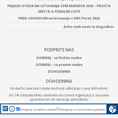
PRIJAVA OTROK NA LETOVANJA ZPM MARIBOR 2026 – PROSTA
MESTA in ČAKALNE LISTE
PRED ODHODOM na letovanje v VIRC Poreč 2026
Arhiv vseh novic in dogodkov
PODPRITE NAS
DONIRAJ - za fizične osebe
DONIRAJ – za pravne osebe
DOHODNINA
DOHODNINA
Vsi davčni zavezanci imate možnost odločanja o svoji dohodnini.
Do 1% odstotka lahko namenite eni izmed organizacij iz seznama
upravičencev do donacije dohodnine.
Z
donacijo ZPM Maribor boste podprli brezplačne programe
i
Dovoljenje za sledilne piškote
Dovoljenje za funkcionalne piškotke
za otroke, mlade in družine.