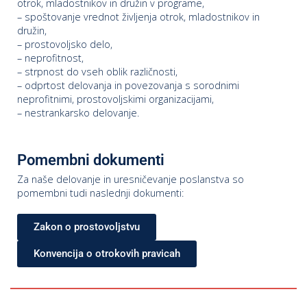
otrok, mladostnikov in družin v programe,
– spoštovanje vrednot življenja otrok, mladostnikov in
družin,
– prostovoljsko delo,
P
– neprofitnost,
/
– strpnost do vseh oblik različnosti,
P
– odprtost delovanja in povezovanja s sorodnimi
neprofitnimi, prostovoljskimi organizacijami,
– nestrankarsko delovanje.
o
Pomembni dokumenti
Za naše delovanje in uresničevanje poslanstva so
P
pomembni tudi naslednji dokumenti:
R
Zakon o prostovoljstvu
s
p
Konvencija o otrokovih pravicah
–
t