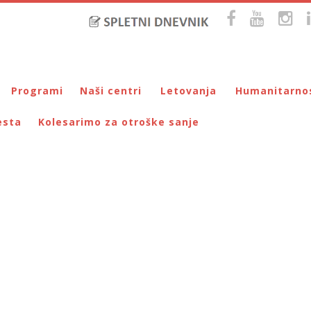
Programi
Naši centri
Letovanja
Humanitarno
esta
Kolesarimo za otroške sanje
Bralna značka
DUM Maribor
Letovanje – VIRC Poreč
Pomežik soncu
Eko programi
VIRC Poreč
Letovanje – DMZ na Pohorju
Dohodnina – Dru
Cunjami – izmenjevalnica oblačil
Galerija male Velike umetnosti
DMZ na Pohorju
Društvo prijatel
Info-DUM
Mladi za napredek Maribora
Mladinski center DUM
Omogočimo sanje
Otroški parlament
Počitnice s prijatelji – DUM Maribor
Prireditve / Pust, Teden otroka, dedek Mraz …
Prostovoljstvo