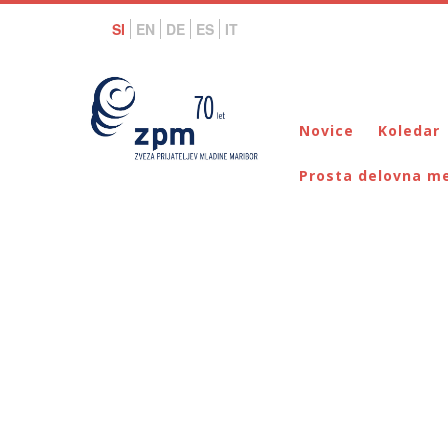
SI
EN
DE
ES
IT
Novice
Koledar
Prosta delovna m