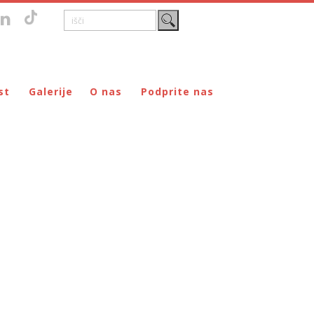
st
Galerije
O nas
Podprite nas
Zgodovina
DONIRAJ – za fizične osebe
štvo prijateljev mladine Maribor
Poslanstvo
DONIRAJ – za pravne osebe
jev mladine Maribor
Organi
PODARI DOHODNINO
Kontakti
Društva
Prostovoljci
Partnerji
Transparentnost delovanja