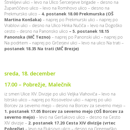
Štrekljevi ulici – levo na Ulico Šercerjeve brigade – desno na
Župančičevo ulico – levo na Romihovo ulico – desno na
Prekmursko ulico –
4.
postanek 18.00 Prekmurska (OŠ
Martina Konšaka)
– naprej po Prekmurski ulici – naprej po
Vrablovi ulici – desno na Ulico Hinka Nučiča – levo na Dogoško
cesto – desno na Panonsko ulico
– 5. postanek 18.15
Panonska (MČ Tezno)
– naprej po Panonski ulici – naprej po
Na podrtem – naprej po Grčerjevi ulici – levo na ulico Na trati –
postanek 18.35 Na trati
(MČ Brezje)
sreda, 18. december
17.00 – Pobrežje, Malečnik
iz smeri Ulice XIV. Divizije po ulici Veljka Vlahoviča – levo na
Istrsko ulico – naprej po Kosovelovi ulici – naprej po ulici
Borcev za severno mejo – desno na Borcev za severno mejo –
1.
postanek 17.05 Borcev za severno mejo (OŠ Borcev za
severno mejo)
– levo na Geršakovo ulico – desno na Cesto
XIV divizije –
2.
postanek 17.20 Cesta XIV divizije (vrtec
Pobrežje)
– levo na Fluksovo ulico – desno na Greenwiško