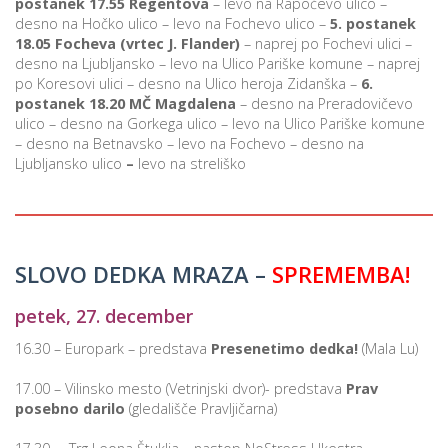
postanek 17.55 Regentova
– levo na Rapočevo ulico –
desno na Hočko ulico – levo na Fochevo ulico –
5.
postanek
18.05 Focheva (vrtec J. Flander)
– naprej po Fochevi ulici –
desno na Ljubljansko – levo na Ulico Pariške komune – naprej
po Koresovi ulici – desno na Ulico heroja Zidanška –
6.
postanek 18.20 MČ Magdalena
– desno na Preradovičevo
ulico – desno na Gorkega ulico – levo na Ulico Pariške komune
– desno na Betnavsko – levo na Fochevo – desno na
Ljubljansko ulico
–
levo na streliško
SLOVO DEDKA MRAZA –
SPREMEMBA!
petek, 27. december
16.30 – Europark – predstava
Presenetimo dedka!
(Mala Lu)
17.00 – Vilinsko mesto (Vetrinjski dvor)- predstava
Prav
posebno darilo
(gledališče Pravljičarna)