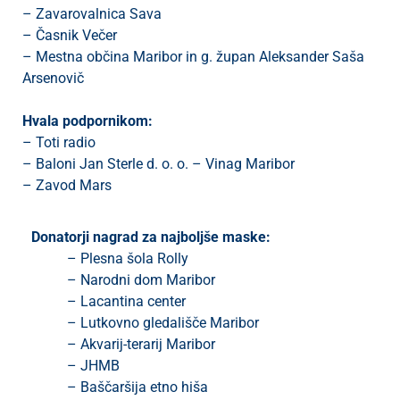
– Zavarovalnica Sava
– Časnik Večer
– Mestna občina Maribor in g. župan Aleksander Saša
i
Arsenovič
U
Hvala podpornikom:
d
– Toti radio
– Baloni Jan Sterle d. o. o. – Vinag Maribor
– Zavod Mars
–
Donatorji nagrad za najboljše maske:
v
– Plesna šola Rolly
l
– Narodni dom Maribor
– Lacantina center
– Lutkovno gledališče Maribor
l
– Akvarij-terarij Maribor
– JHMB
– Baščaršija etno hiša