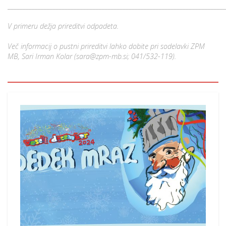
________________________________________________________________________
V primeru dežja prireditvi odpadeta.
Več informacij o pustni prireditvi lahko dobite pri sodelavki ZPM
MB, Sari Irman Kolar (sara@zpm-mb.si; 041/532-119).