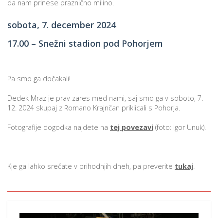
da nam prinese praznično milino.
sobota, 7. december 2024
17.00 – Snežni stadion pod Pohorjem
Pa smo ga dočakali!
Dedek Mraz je prav zares med nami, saj smo ga v soboto, 7.
12. 2024 skupaj z Romano Krajnčan priklicali s Pohorja.
Fotografije dogodka najdete na
tej povezavi
(foto: Igor Unuk).
Kje ga lahko srečate v prihodnjih dneh, pa preverite
tukaj
.