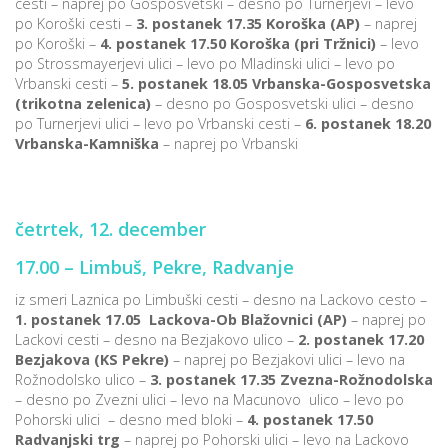
cesti – naprej po Gosposvetski – desno po Turnerjevi – levo
po Koroški cesti –
3. postanek 17.35 Koroška (AP)
– naprej
po Koroški –
4. postanek 17.50 Koroška (pri Tržnici)
– levo
po Strossmayerjevi ulici – levo po Mladinski ulici – levo po
Vrbanski cesti –
5. postanek 18.05 Vrbanska-Gosposvetska
(trikotna zelenica)
– desno po Gosposvetski ulici – desno
po Turnerjevi ulici – levo po Vrbanski cesti –
6. postanek 18.20
Vrbanska-Kamniška
– naprej po Vrbanski
četrtek, 12. december
17.00 – Limbuš, Pekre, Radvanje
iz smeri Laznica po Limbuški cesti – desno na Lackovo cesto –
1.
postanek 17.05 Lackova-Ob Blažovnici (AP)
– naprej po
Lackovi cesti – desno na Bezjakovo ulico –
2.
postanek 17.20
Bezjakova (KS Pekre)
– naprej po Bezjakovi ulici – levo na
Rožnodolsko ulico –
3.
postanek 17.35 Zvezna-Rožnodolska
– desno po Zvezni ulici – levo na Macunovo ulico – levo po
Pohorski ulici – desno med bloki –
4.
postanek 17.50
Radvanjski trg
– naprej po Pohorski ulici – levo na Lackovo