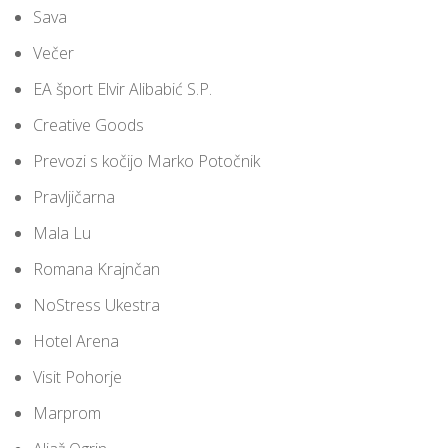
Sava
Večer
EA šport Elvir Alibabić S.P.
Creative Goods
Prevozi s kočijo Marko Potočnik
Pravljičarna
Mala Lu
Romana Krajnčan
NoStress Ukestra
Hotel Arena
Visit Pohorje
Marprom