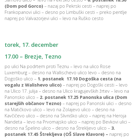
(Dom pod Gorco)
– nazaj po Pekrski cesti – naprej po
Frankopanovi ulici – desno po Limbuški cesti – preko pentlje
naprej po Valvazorjevi ulici – levo na Ruško cesto
torek, 17. december
17.00 – Brezje, Tezno
po ulici Na podrtem proti Teznu – levo na ulico Rose
Luxemburg – desno na Wallischevo ulico levo – desno na
Dogoško ulico –
1.
postanek 17.10 Dogoška cesta (na
vogalu z Walishevo ulico)
– naprej po Dogoški cesti – levo
na Ulico 17. julija – desno na Ulico kragujevških žrtev – levo na
Panonsko ulico –
2.
postanek 17.25 Panonska ulica (Dom
starejših občanov Tezno)
– naprej po Panonski ulici – desno
na Matičkovo ulico – levo na Zolajevo ulico – desno na
Kavčičevo ulico – desno na Slivniško ulico – naprej na Heroja
Nandeta – levo na Prvomajsko ulico – naprej po Bevkovi ulici –
desno na Špelino ulico – desno na Štrekljevo ulico –
3.
postanek 17.45 Štrekljeva (OŠ Slave Klavore) –
naprej po