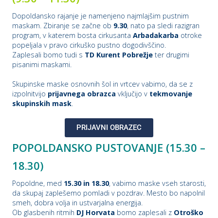
Dopoldansko rajanje je namenjeno najmlajšim pustnim
maskam. Zbiranje se začne ob
9.30
, nato pa sledi razigran
program, v katerem bosta cirkusanta
Arbadakarba
otroke
popeljala v pravo cirkuško pustno dogodivščino.
Zaplesali bomo tudi s
TD Kurent Pobrežje
ter drugimi
pisanimi maskami.
Skupinske maske osnovnih šol in vrtcev vabimo, da se z
izpolnitvijo
prijavnega obrazca
vključijo v
tekmovanje
skupinskih mask
.
PRIJAVNI OBRAZEC
POPOLDANSKO PUSTOVANJE (15.30 –
18.30)
Popoldne, med
15.30 in 18.30
, vabimo maske vseh starosti,
da skupaj zaplešemo pomladi v pozdrav. Mesto bo napolnil
smeh, dobra volja in ustvarjalna energija.
Ob glasbenih ritmih
DJ Horvata
bomo zaplesali z
Otroško