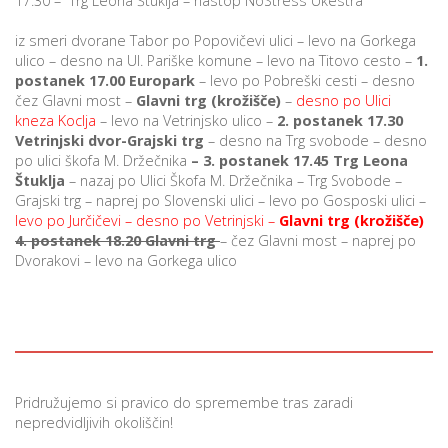
17.30 – Trg Leona Štuklja – nastop NoStress Ukestra
iz smeri dvorane Tabor po Popovičevi ulici – levo na Gorkega
ulico – desno na Ul. Pariške komune – levo na Titovo cesto –
1.
postanek 17.00 Europark
– levo po Pobreški cesti – desno
čez Glavni most –
Glavni trg (krožišče)
–
desno po Ulici
kneza Koclja
– levo na Vetrinjsko ulico –
2.
postanek 17.30
Vetrinjski dvor-Grajski trg
– desno na Trg svobode – desno
po ulici škofa M. Držečnika
– 3. postanek 17.45 Trg Leona
Štuklja
– nazaj po Ulici Škofa M. Držečnika – Trg Svobode –
Grajski trg – naprej po Slovenski ulici – levo po Gosposki ulici –
levo po Jurčičevi – desno po Vetrinjski –
Glavni trg (krožišče)
4.
postanek 18.20 Glavni trg
– čez Glavni most – naprej po
Dvorakovi – levo na Gorkega ulico
Pridružujemo si pravico do spremembe tras zaradi
nepredvidljivih okoliščin!