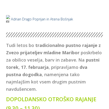
Adrian Drago Poprijan in Atena Bošnjak
Tudi letos bo
tradicionalno pustno rajanje z
Zvezo prijateljev mladine Maribor
poskrbelo
za obilico veselja, barv in zabave. Na
pustni
torek, 17. februarja
, pripravljamo
dva
pustna dogodka
, namenjena tako
najmlajšim kot vsem drugim pustnim
navdušencem.
DOPOLDANSKO OTROŠKO RAJANJE
(9.30 – 11.30)