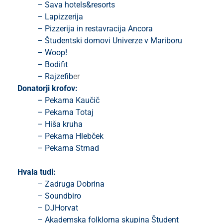
– Sava hotels&resorts
– Lapizzerija
– Pizzerija in restavracija Ancora
– Študentski domovi Univerze v Mariboru
– Woop!
– Bodifit
– Rajzefib
er
Donatorji krofov:
– Pekarna Kaučič
– Pekarna Totaj
– Hiša kruha
– Pekarna Hlebček
– Pekarna Strnad
Hvala tudi:
– Zadruga Dobrina
– Soundbiro
– DJHorvat
– Akademska folklorna skupina Študent