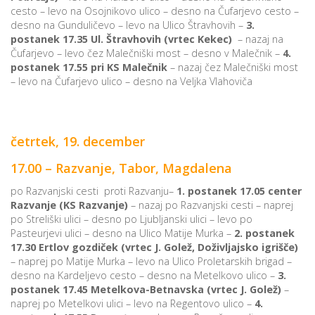
cesto – levo na Osojnikovo ulico – desno na Čufarjevo cesto –
desno na Gunduličevo – levo na Ulico Štravhovih –
3.
postanek 17.35 Ul. Štravhovih (vrtec Kekec)
– nazaj na
Čufarjevo – levo čez Malečniški most – desno v Malečnik –
4.
postanek 17.55 pri KS Malečnik
– nazaj čez Malečniški most
– levo na Čufarjevo ulico – desno na Veljka Vlahoviča
četrtek, 19. december
17.00 – Razvanje, Tabor, Magdalena
po Razvanjski cesti proti Razvanju–
1.
postanek 17.05 center
Razvanje (KS Razvanje)
– nazaj po Razvanjski cesti – naprej
po Streliški ulici – desno po Ljubljanski ulici – levo po
Pasteurjevi ulici – desno na Ulico Matije Murka –
2.
postanek
17.30 Ertlov gozdiček (vrtec J. Golež, Doživljajsko igrišče)
– naprej po Matije Murka – levo na Ulico Proletarskih brigad –
desno na Kardeljevo cesto – desno na Metelkovo ulico –
3.
postanek 17.45 Metelkova-Betnavska
(vrtec J. Golež)
–
naprej po Metelkovi ulici – levo na Regentovo ulico –
4.