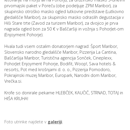
prvomajski paket v Poreču (obe podeljuje ZPM Maribor), za
skupinsko otroško masko ogled lutkovne predstave (Lutkovno
gledališče Maribor), za skupinsko masko odraslih degustacija v
Hiši Stare trte (Zavod za turizem Maribor), za dvojico je prva
nagrada ogled bon za 50 € v Baščaršiji in vožnja s PohorJet-om
(Enjoyment Pohorje).
Hvala tudi vsem ostalim donatorjem nagrad: Šport Maribor,
Slovensko narodno gledališče Maribor, Pizzerija La Cantina,
Baščaršija Maribor, Turistična agencija Sonček, Cineplexx,
PohorJet Enjoyment Pohorje, Bodifit, Woop!, Sava hotels &
resorts, Pot med krošnjami d. o. o., Pizzerija Pomodoro,
Pokrajinski muzej Maribor, Europark, Narodni dom Maribor,
Vrečka.si.
Krofe so donirale pekarne HLEBČEK, KAUČIČ, STRNAD, TOTAJ in
HIŠA KRUHA!
Foto utrinke najdete v
galeriji
.