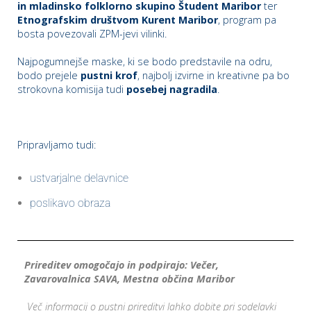
in mladinsko folklorno skupino Študent Maribor
ter
Etnografskim društvom Kurent Maribor
, program pa
bosta povezovali ZPM-jevi vilinki.
Najpogumnejše maske, ki se bodo predstavile na odru,
bodo prejele
pustni krof
, najbolj izvirne in kreativne pa bo
strokovna komisija tudi
posebej nagradila
.
Pripravljamo tudi:
ustvarjalne delavnice
poslikavo obraza
Prireditev omogočajo in podpirajo: Večer,
Zavarovalnica SAVA, Mestna občina Maribor
Več informacij o pustni prireditvi lahko dobite pri sodelavki