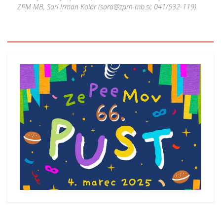
ZPM MB, Sari Irman Kolar (sara@zpm-mb.si; 041/532-119).