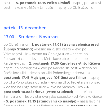
cesto –
5.
postanek 18.15 Pošta Limbuš
– naprej po Lackovi
cesti – skozi krožišče v Limbušu – naprej po Ob Blažovnici
petek, 13. december
17.00 – Studenci, Nova vas
po Obrežni ulici –
1. postanek 17.01 (travna zelenica pred
Župnijo Studenci)
–desno na Ruško cesto – levo po
Valvazorjevi ulici – desno na Gorkega ulico – naprej po
Radvanjski cesti – levo na Metelkovo ulico – desno po
Kardeljevi ulici –
2. postanek 17.30 Kardeljeva-Antoličičeva
–
naprej po Antoličičevi – levo po Radvanjski cesti – desno po
Boršnikovi ulici – desno po Ulici Pohorskega odreda –
3.
postanek 17.45 Majcigerjeva
(OŠ Gustava Šiliha)
– naprej
po Ulici Pohorskega odreda – levo na Ulico Proletarskih brigad
– desno na Engelsovo ulico – levo na Šarhovo ulico –
4.
postanek 18.00 Šarhova (vrtec Studenci)
– naprej po
Šarhovi ulici – levo v stanovanjsko sosesko Pod Pekrsko Gorco
–
5. postanek 18.15 (stanovanjsko naselje)
– nazaj levo na
Šarhovo ulico – levo na Pekrsko cesto –
6. postanek 18.30