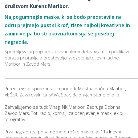
društvom Kurent Maribor
.
Najpogumnejše maske, ki se bodo predstavile na
odru prejmejo
pustni krof
, tiste najbolj kreativne in
zanimive pa bo strokovna komisija še posebej
nagradila.
Spremljevalni program z ustvarjalnimi delavnicami in poslikavo
obraza pripravljajo prostovoljci zveze prijateljev mladine
Maribor in Zavod Mars.
________________________________________________________________________
Prireditev so sponzorirali in podprli: Mestna občina Maribor,
VEČER, Zavarovalnica SAVA, Spar, Baloni-Jan Sterle d. o. o.
Zahvaljujemo se tudi: Vinag, NK Maribor, Zadruga Dobrina,
Zavod Mars, Toti radio, komisiji za ocenjevanje mask, ekipi
fotografov.
Prva nagrada za posamezno otroško masko je 11-dnevno
letovanje na morju ali na Pohorju, za družinsko masko 3-dnevni