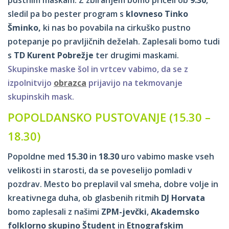
sledil pa bo pester program s
klovneso Tinko
Šminko,
ki nas bo povabila na cirkuško pustno
potepanje po pravljičnih deželah. Zaplesali bomo tudi
s
TD Kurent Pobrežje
ter drugimi maskami.
Skupinske maske šol in vrtcev vabimo, da se z
izpolnitvijo
obrazca
prijavijo na tekmovanje
skupinskih mask.
POPOLDANSKO PUSTOVANJE (15.30 –
18.30)
Popoldne med
15.30
in
18.30
uro vabimo maske vseh
velikosti in starosti, da se poveselijo pomladi v
pozdrav. Mesto bo preplavil val smeha, dobre volje in
kreativnega duha, ob glasbenih ritmih
DJ Horvata
bomo zaplesali z našimi
ZPM-jevčki
,
Akademsko
folklorno skupino Študent
in
Etnografskim