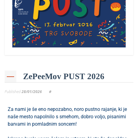
p
K
f
I
P
P
–
p
M
c
ZePeeMov PUST 2026
s
Published
28/01/2026
#
O
Za nami je še eno nepozabno, noro pustno rajanje, ki je
P
naše mesto napolnilo s smehom, dobro voljo, pisanimi
s
barvami in pomladnim soncem!
p
–