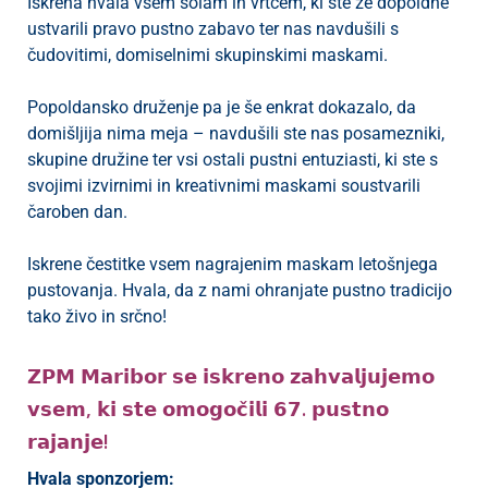
Iskrena hvala vsem šolam in vrtcem, ki ste že dopoldne
ustvarili pravo pustno zabavo ter nas navdušili s
čudovitimi, domiselnimi skupinskimi maskami.
P
/
Popoldansko druženje pa je še enkrat dokazalo, da
P
domišljija nima meja – navdušili ste nas posamezniki,
skupine družine ter vsi ostali pustni entuziasti, ki ste s
o
svojimi izvirnimi in kreativnimi maskami soustvarili
čaroben dan.
Iskrene čestitke vsem nagrajenim maskam letošnjega
pustovanja. Hvala, da z nami ohranjate pustno tradicijo
P
tako živo in srčno!
R
𝗭𝗣𝗠 𝗠𝗮𝗿𝗶𝗯𝗼𝗿 𝘀𝗲 𝗶𝘀𝗸𝗿𝗲𝗻𝗼 𝘇𝗮𝗵𝘃𝗮𝗹𝗷𝘂𝗷𝗲𝗺𝗼
s
p
𝘃𝘀𝗲𝗺, 𝗸𝗶 𝘀𝘁𝗲 𝗼𝗺𝗼𝗴𝗼𝗰̌𝗶𝗹𝗶 𝟲𝟳. 𝗽𝘂𝘀𝘁𝗻𝗼
𝗿𝗮𝗷𝗮𝗻𝗷𝗲!
–
Hvala sponzorjem:
t