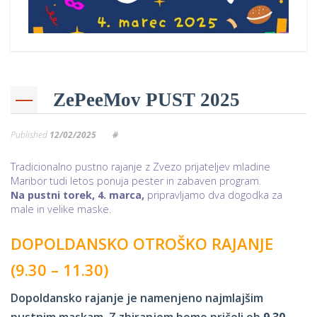
ZePeeMov PUST 2025
Published
12/02/2025
#
Tradicionalno pustno rajanje z Zvezo prijateljev mladine
Maribor tudi letos ponuja pester in zabaven program.
Na pustni torek, 4. marca,
pripravljamo dva dogodka za
male in velike maske.
DOPOLDANSKO OTROŠKO RAJANJE
(9.30 – 11.30)
Dopoldansko rajanje je namenjeno najmlajšim
pustnim maskam. Z zbiranjem bomo pričeli ob
9.30
,