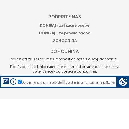
PODPRITE NAS
DONIRAJ - za fizične osebe
DONIRAJ – za pravne osebe
DOHODNINA
DOHODNINA
Vsi davčni zavezanci imate možnost odločanja o svoji dohodnini.
Do 1% odstotka lahko namenite eni izmed organizacij iz seznama
upravičencev do donacije dohodnine.
Z
donacijo ZPM Maribor boste podprli brezplačne programe
i
Dovoljenje za sledilne piškote
Dovoljenje za funkcionalne piškotke
za otroke, mlade in družine.