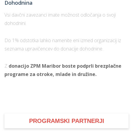
Dohodnina
Vsi davčni zavezanci imate možnost odločanja o svoji
dohodnini.
Do 1% odstotka lahko namenite eni izmed organizacij iz
seznama upravičencev do donacije dohodnine.
Z
donacijo ZPM Maribor boste podprli brezplačne
programe za otroke, mlade in družine.
PROGRAMSKI PARTNERJI