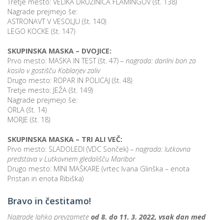
Tretje mesto: VELIKA DRUŽINICA FLAMINGOV (št. 138)
Nagrade prejmejo še:
ASTRONAVT V VESOLJU (št. 140)
LEGO KOCKE (št. 147)
i
SKUPINSKA MASKA – DVOJICE:
U
Prvo mesto: MASKA IN TEST (št. 47) –
nagrada: darilni bon za
kosilo v gostišču Koblarjev zaliv
d
Drugo mesto: ROPAR IN POLICAJ (št. 48)
Tretje mesto: JEŽA (št. 149)
Nagrade prejmejo še:
–
ORLA (št. 14)
MORJE (št. 18)
v
SKUPINSKA MASKA – TRI ALI VEČ:
l
Prvo mesto: SLADOLEDI (VDC Sonček) –
nagrada: lutkovna
predstava v Lutkovnem gledališču Maribor
Drugo mesto: MINI MAŠKARE (vrtec Ivana Glinška – enota
Pristan in enota Ribiška)
l
Bravo in čestitamo!
Nagrade lahko prevzamete
od 8. do 11. 3. 2022, vsak dan med