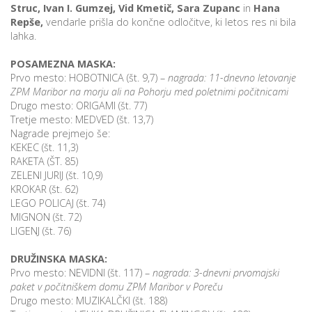
Struc, Ivan I. Gumzej, Vid Kmetič, Sara Zupanc
in
Hana
Repše,
vendarle prišla do končne odločitve, ki letos res ni bila
lahka.
P
POSAMEZNA MASKA:
/
Prvo mesto: HOBOTNICA (št. 9,7) –
nagrada: 11-dnevno letovanje
P
ZPM Maribor na morju ali na Pohorju med poletnimi počitnicami
Drugo mesto: ORIGAMI (št. 77)
o
Tretje mesto: MEDVED (št. 13,7)
Nagrade prejmejo še:
KEKEC (št. 11,3)
RAKETA (ŠT. 85)
ZELENI JURIJ (št. 10,9)
P
KROKAR (št. 62)
LEGO POLICAJ (št. 74)
R
MIGNON (št. 72)
LIGENJ (št. 76)
s
p
DRUŽINSKA MASKA:
Prvo mesto: NEVIDNI (št. 117) –
nagrada: 3-dnevni prvomajski
paket v počitniškem domu ZPM Maribor v Poreču
–
Drugo mesto: MUZIKALČKI (št. 188)
t