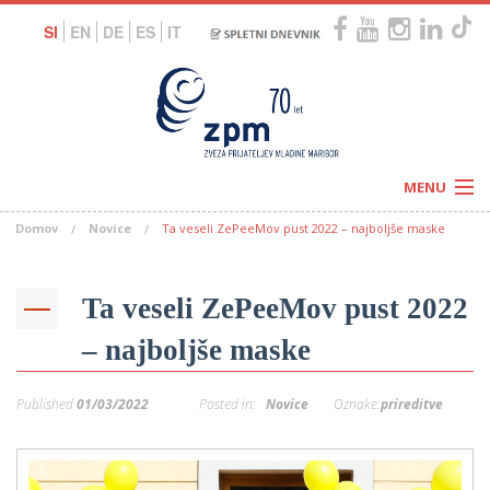
SI
EN
DE
ES
IT
MENU
Domov
Novice
Ta veseli ZePeeMov pust 2022 – najboljše maske
Novice
Koledar
Programi
Naši centri
Letovanja
Ta veseli ZePeeMov pust 2022
Humanitarnost
c
Galerije
– najboljše maske
O nas
Podprite nas
–
Prosta delovna mesta
Published
01/03/2022
Posted in:
Novice
Oznake:
prireditve
Kolesarimo za otroške sanje
G
–
–
V
–