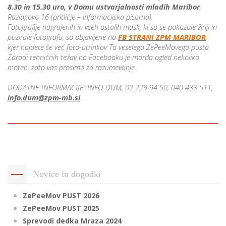
8.30 in 15.30 uro,
v Domu ustvarjalnosti mladih Maribor
,
Razlagova 16 (pritličje – informacijska pisarna).
Fotografije nagrajenih in vseh ostalih mask, ki so se pokazale žiriji in
pozirale fotografu, so objavljene na
FB STRANI ZPM MARIBOR
,
kjer najdete še več foto-utrinkov Ta veselega ZePeeMovega pusta.
Zaradi tehničnih težav na Facebooku je morda ogled nekoliko
moten, zato vas prosimo za razumevanje.
DODATNE INFORMACIJE: INFO-DUM, 02 229 94 50, 040 433 511,
info.dum@zpm-mb.si
.
Novice in dogodki
ZePeeMov PUST 2026
ZePeeMov PUST 2025
Sprevodi dedka Mraza 2024