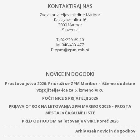
KONTAKTIRAJ NAS
Zveza prijateljev mladine Maribor
Razlagova ulica 16
2000 Maribor
Slovenija
T: 02/229-69-10
M: 040/433-477
E:
zpm@zpm-mb.si
NOVICE IN DOGODKI
Prostovoljstvo 2026: Pridruži se ZPM Maribor – iščemo dodatne
vzgojitelje/-ice za 6. izmeno VIRC
POČITNICE S PRIJATELJI 2026
PRIJAVA OTROK NA LETOVANJA ZPM MARIBOR 2026 – PROSTA
MESTA in ČAKALNE LISTE
PRED ODHODOM na letovanje v VIRC Poreč 2026
Arhiv vseh novic in dogodkov