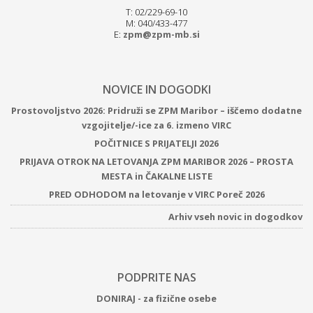
T: 02/229-69-10
M: 040/433-477
E:
zpm@zpm-mb.si
NOVICE IN DOGODKI
Prostovoljstvo 2026: Pridruži se ZPM Maribor – iščemo dodatne
vzgojitelje/-ice za 6. izmeno VIRC
POČITNICE S PRIJATELJI 2026
PRIJAVA OTROK NA LETOVANJA ZPM MARIBOR 2026 – PROSTA
MESTA in ČAKALNE LISTE
PRED ODHODOM na letovanje v VIRC Poreč 2026
Arhiv vseh novic in dogodkov
PODPRITE NAS
DONIRAJ - za fizične osebe