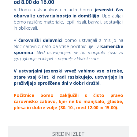
od 8.00 do 16.00
V Domu ustvarjalnosti mladih bomo
jesenski čas
obarvali z ustvarjalnostjo in domišljijo.
Uporabljali
i
bomo različne materiale, lepili, risali, barvali, sestavljali
in oblikovali.
U
V
čarovniški delavnici
bomo ustvarjali z mislijo na
d
Noč čarovnic, nato pa vtise počitnic ujeli v
kamenčke
spomina
.
Med ustvarjanjem ne bo manjkalo časa za
igro, gibanje in klepet s prijatelji v klubski sobi.
–
V ustvarjalni jesenski vrvež vabimo vse otroke,
stare vsaj 6 let, ki radi raziskujejo, ustvarjajo in
v
preživljajo sproščene dni v dobri družbi.
l
Počitnice bomo zaključili s čisto pravo
čarovniško zabavo, kjer ne bo manjkalo, glasbe,
plesa in dobre volje (30. 10., med 12.00 in 15.00).
l
SREDIN IZLET