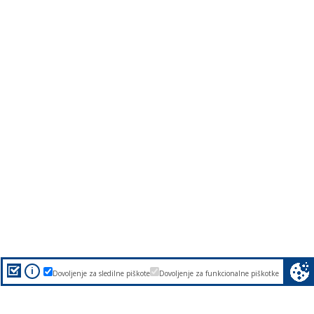
i
Dovoljenje za sledilne piškote
Dovoljenje za funkcionalne piškotke