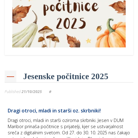
p
K
f
I
P
P
–
p
M
c
Jesenske počitnice 2025
s
Published
21/10/2025
#
O
Dragi otroci, mladi in starši oz. skrbniki!
P
Dragi otroci, mladi in starši oziroma skrbniki. Jesen v DUM
s
Maribor prinaša počitnice s prijatelji, kjer se ustvarjalnost
p
sreča z digitalnim svetom. Od 27. do 30. 10. 2025 nas čakajo
–