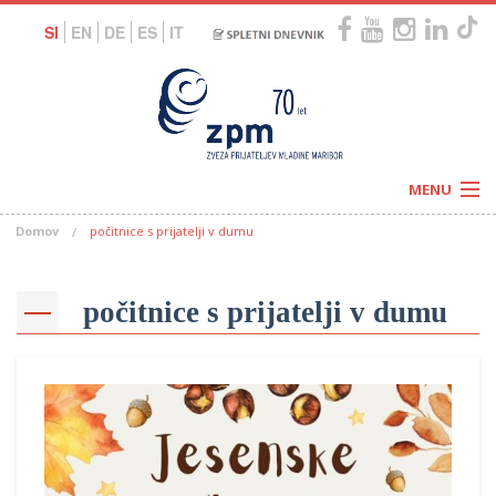
SI
EN
DE
ES
IT
MENU
Domov
počitnice s prijatelji v dumu
Novice
Koledar
Programi
Naši centri
Letovanja
počitnice s prijatelji v dumu
Humanitarnost
c
Galerije
O nas
Podprite nas
–
Prosta delovna mesta
Kolesarimo za otroške sanje
G
–
–
V
–