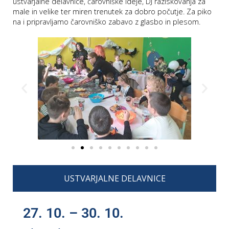
ustvarjalne delavnice, čarovniške ideje, DJ raziskovanja za
male in velike ter miren trenutek za dobro počutje. Za piko
na i pripravljamo čarovniško zabavo z glasbo in plesom.
P
/
P
o
P
R
s
USTVARJALNE DELAVNICE
p
27. 10. – 30. 10.
–
t