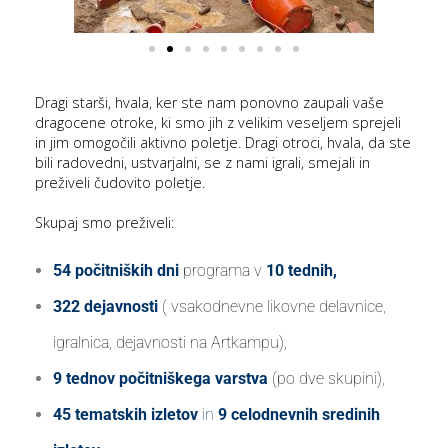
Dragi starši, hvala, ker ste nam ponovno zaupali vaše
dragocene otroke, ki smo jih z velikim veseljem sprejeli
in jim omogočili aktivno poletje. Dragi otroci, hvala, da ste
bili radovedni, ustvarjalni, se z nami igrali, smejali in
preživeli čudovito poletje.
Skupaj smo preživeli:
54 počitniških dni
programa v
10 tednih,
322 dejavnosti
( vsakodnevne likovne delavnice,
igralnica, dejavnosti na Artkampu),
9 tednov počitniškega varstva
(po dve skupini),
45 tematskih izletov
in
9 celodnevnih sredinih