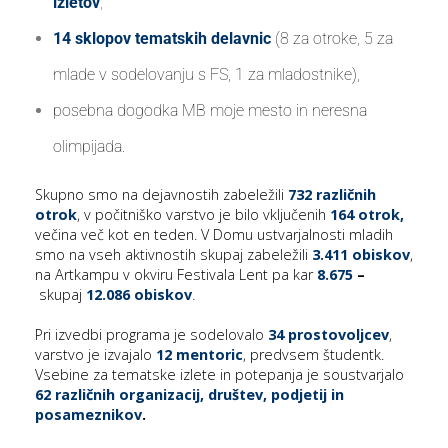
izletov
,
14 sklopov tematskih delavnic
(8 za otroke, 5 za
mlade v sodelovanju s FS, 1 za mladostnike),
posebna dogodka MB moje mesto in neresna
olimpijada.
Skupno smo na dejavnostih zabeležili
732 različnih
otrok
, v počitniško varstvo je bilo vključenih
164 otrok,
večina več kot en teden. V Domu ustvarjalnosti mladih
smo na vseh aktivnostih skupaj zabeležili
3.411 obiskov
,
na Artkampu v okviru Festivala Lent pa kar
8.675
–
skupaj
12.086 obiskov
.
Pri izvedbi programa je sodelovalo
34 prostovoljcev
,
varstvo je izvajalo
12 mentoric
, predvsem študentk.
Vsebine za tematske izlete in potepanja je soustvarjalo
62 različnih organizacij, društev, podjetij in
posameznikov
.