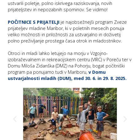
ustvarili poletje, polno iskrivega raziskovanja, novih
prijateljstev in nepozabnih spominov. Se vidimo!
POČITNICE S PRIJATELJI
je najobsežnejši program Zveze
prijateljev mladine Maribor, ki v poletnih mesecih ponuja
veliko možnosti in priložnosti za ustvarjalno in doživetij
polno preživljanje prostega časa otrok in mladostnikov.
Otroci in mladi lahko letujejo na morju v Vzgojno-
izobraževalnem in rekreacijskem centru (VIRC) v Poreču ter v
Domu Miloša Zidanška (DMZ) na Pohorju, bogat počitniški
program pa ponujamo tudi v Mariboru,
v Domu
ustvarjalnosti mladih (DUM), med 30. 6. in 29. 8. 2025.