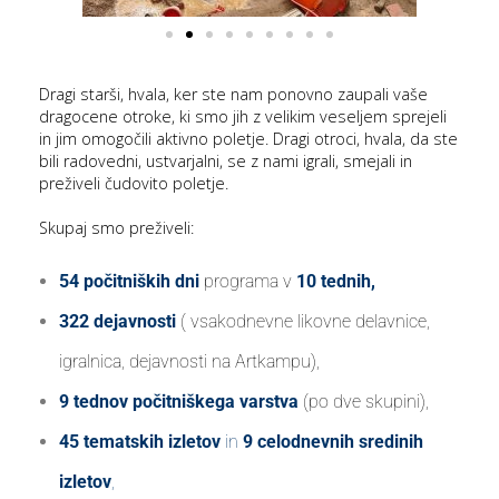
i
Dragi starši, hvala, ker ste nam ponovno zaupali vaše
dragocene otroke, ki smo jih z velikim veseljem sprejeli
U
in jim omogočili aktivno poletje. Dragi otroci, hvala, da ste
bili radovedni, ustvarjalni, se z nami igrali, smejali in
d
preživeli čudovito poletje.
Skupaj smo preživeli:
–
54 počitniških dni
programa v
10 tednih,
v
322 dejavnosti
( vsakodnevne likovne delavnice,
l
igralnica, dejavnosti na Artkampu),
9 tednov počitniškega varstva
(po dve skupini),
l
45 tematskih izletov
in
9 celodnevnih sredinih
izletov
,