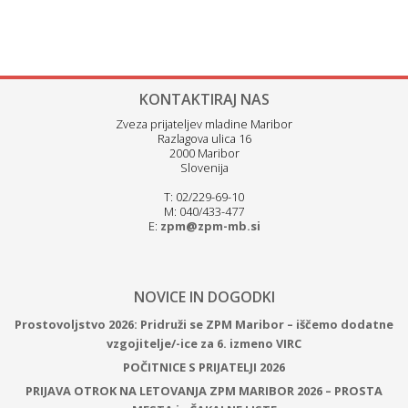
KONTAKTIRAJ NAS
Zveza prijateljev mladine Maribor
Razlagova ulica 16
2000 Maribor
Slovenija
T: 02/229-69-10
M: 040/433-477
E:
zpm@zpm-mb.si
NOVICE IN DOGODKI
Prostovoljstvo 2026: Pridruži se ZPM Maribor – iščemo dodatne
vzgojitelje/-ice za 6. izmeno VIRC
POČITNICE S PRIJATELJI 2026
PRIJAVA OTROK NA LETOVANJA ZPM MARIBOR 2026 – PROSTA