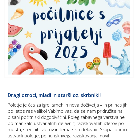
p
K
f
I
P
P
–
p
M
c
s
Dragi otroci, mladi in starši oz. skrbniki!
O
Poletje je čas za igro, smeh in nova doživetja – in pri nas jih
bo letos res veliko! Vabimo vas, da se nam pridružite na
P
pisani počitniški dogodivščini. Poleg zabavnega varstva ne
s
bo manjkalo ustvarjalnih delavnic, raziskovalnih izletov po
p
mestu, sredinih izletov in tematskih delavnic. Skupaj bomo
ustvarili poletje, polno iskrivega raziskovanja, novih
–