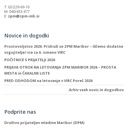
T: 02/229-69-10
M: 040/433-477
E:
zpm@zpm-mb.si
Novice in dogodki
Prostovoljstvo 2026: Pridruži se ZPM Maribor – iščemo dodatne
vzgojitelje/-ice za 6. izmeno VIRC
POČITNICE S PRIJATELJI 2026
PRIJAVA OTROK NA LETOVANJA ZPM MARIBOR 2026 – PROSTA
MESTA in ČAKALNE LISTE
PRED ODHODOM na letovanje v VIRC Poreč 2026
Arhiv vseh novic in dogodkov
Podprite nas
Društvo prijateljev mladine Maribor (DPM)