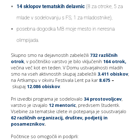
14 sklopov tematskih delavnic
(8 za otroke, 5 za
mlade v sodelovanju s FS, 1 za mladostnike),
posebna dogodka MB moje mesto in neresna
olimpijada.
Skupno smo na dejavnostih zabeležili
732 različnih
otrok
, v počitniško varstvo je bilo vključenih
164 otrok,
večina več kot en teden. V Domu ustvarjalnosti mladih
smo na vseh aktivnostih skupaj zabeležili
3.411 obiskov
,
na Artkampu v okviru Festivala Lent pa kar
8.675
–
skupaj
12.086 obiskov
.
Pri izvedbi programa je sodelovalo
34 prostovoljcev
,
varstvo je izvajalo
12 mentoric
, predvsem študentk.
Vsebine za tematske izlete in potepanja je soustvarjalo
62 različnih organizacij, društev, podjetij in
posameznikov
.
Počitnice so omogočili in podprli: