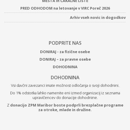
MESTA in ČAKALNE LISTE
PRED ODHODOM na letovanje v VIRC Poreč 2026
Arhiv vseh novic in dogodkov
PODPRITE NAS
DONIRAJ - za fizične osebe
DONIRAJ – za pravne osebe
DOHODNINA
DOHODNINA
Vsi davčni zavezanci imate možnost odločanja o svoji dohodnini.
Do 1% odstotka lahko namenite eni izmed organizacij iz seznama
upravičencev do donacije dohodnine.
Z
donacijo ZPM Maribor boste podprli brezplačne programe
za otroke, mlade in družine.