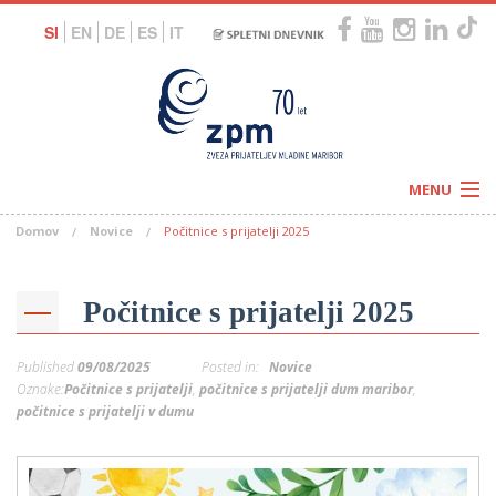
SI
EN
DE
ES
IT
MENU
Domov
Novice
Počitnice s prijatelji 2025
Novice
Koledar
Programi
Naši centri
Letovanja
Počitnice s prijatelji 2025
Humanitarnost
c
Galerije
O nas
Published
09/08/2025
Posted in:
Novice
Podprite nas
–
Oznake:
Počitnice s prijatelji
,
počitnice s prijatelji dum maribor
,
Prosta delovna mesta
Kolesarimo za otroške sanje
počitnice s prijatelji v dumu
G
–
–
V
–