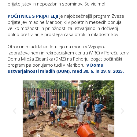
prijateljstev in nepozabnih spominov. Se vidimo!
POČITNICE S PRIJATELJI
je najobsežnejši program Zveze
P
prijateljev mladine Maribor, ki v poletnih mesecih ponuja
veliko možnosti in priložnosti za ustvarjalno in doživetij
/
polno preživljanje prostega časa otrok in mladostnikov.
P
Otroci in mladi lahko letujejo na morju v Vzgojno-
o
izobraževalnem in rekreacijskem centru (VIRC) v Poreču ter v
Domu Miloša Zidanška (DMZ) na Pohorju, bogat počitniški
program pa ponujamo tudi v Mariboru,
v Domu
ustvarjalnosti mladih (DUM), med 30. 6. in 29. 8. 2025.
P
R
s
p
–
t