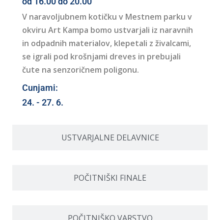
od 16.00 do 20.00
V naravoljubnem kotičku v Mestnem parku v
okviru Art Kampa bomo ustvarjali iz naravnih
in odpadnih materialov, klepetali z živalcami,
se igrali pod krošnjami dreves in prebujali
čute na senzoričnem poligonu.
Cunjami:
24. - 27. 6.
USTVARJALNE DELAVNICE
POČITNIŠKI FINALE
POČITNIŠKO VARSTVO