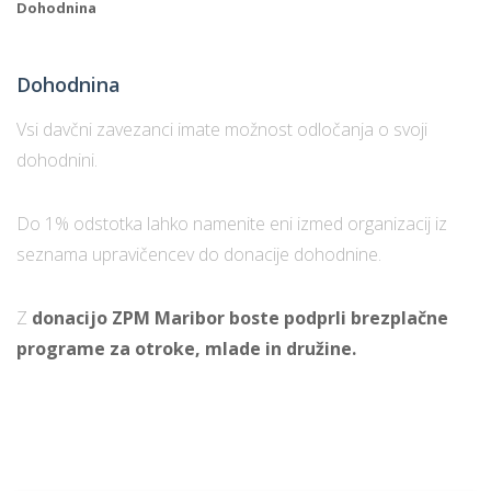
Dohodnina
Dohodnina
Vsi davčni zavezanci imate možnost odločanja o svoji
dohodnini.
Do 1% odstotka lahko namenite eni izmed organizacij iz
seznama upravičencev do donacije dohodnine.
Z
donacijo ZPM Maribor boste podprli brezplačne
programe za otroke, mlade in družine.