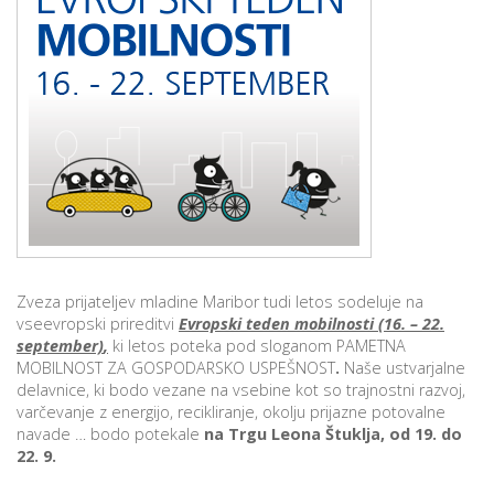
p
K
f
I
P
P
–
p
M
c
Zveza prijateljev mladine Maribor tudi letos sodeluje na
s
vseevropski prireditvi
Evropski teden mobilnosti (16. – 22.
september)
,
ki letos poteka pod sloganom PAMETNA
O
MOBILNOST ZA GOSPODARSKO USPEŠNOST
.
Naše ustvarjalne
delavnice, ki bodo vezane na vsebine kot so trajnostni razvoj,
P
varčevanje z energijo, recikliranje, okolju prijazne potovalne
s
navade … bodo potekale
na Trgu Leona Štuklja, od 19. do
22. 9.
p
–