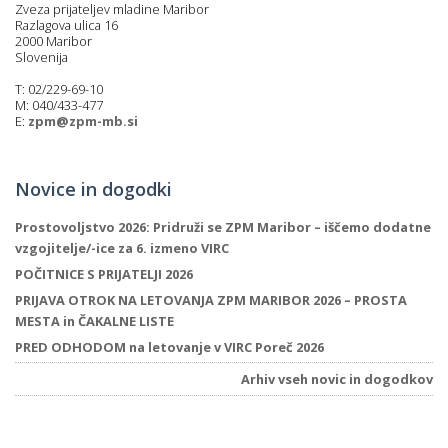
Zveza prijateljev mladine Maribor
Razlagova ulica 16
2000 Maribor
Slovenija
T: 02/229-69-10
M: 040/433-477
E:
zpm@zpm-mb.si
Novice in dogodki
Prostovoljstvo 2026: Pridruži se ZPM Maribor – iščemo dodatne
vzgojitelje/-ice za 6. izmeno VIRC
POČITNICE S PRIJATELJI 2026
PRIJAVA OTROK NA LETOVANJA ZPM MARIBOR 2026 – PROSTA
MESTA in ČAKALNE LISTE
PRED ODHODOM na letovanje v VIRC Poreč 2026
Arhiv vseh novic in dogodkov