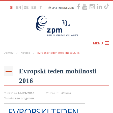
SI
EN
DE
ES
IT
MENU
Domov
Novice
Evropski teden mobilnosti 2016
Novice
Koledar
Programi
Naši centri
Letovanja
Evropski teden mobilnosti
Humanitarnost
c
Galerije
2016
O nas
Podprite nas
–
Prosta delovna mesta
Published
16/09/2016
Posted in:
Novice
Kolesarimo za otroške sanje
G
Oznake:
eko programi
–
–
V
–