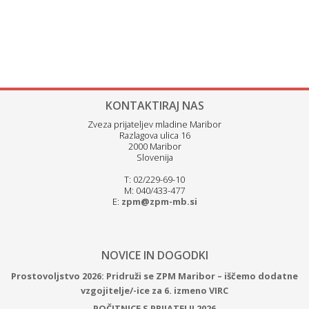
KONTAKTIRAJ NAS
Zveza prijateljev mladine Maribor
Razlagova ulica 16
2000 Maribor
Slovenija
T: 02/229-69-10
M: 040/433-477
E:
zpm@zpm-mb.si
NOVICE IN DOGODKI
Prostovoljstvo 2026: Pridruži se ZPM Maribor – iščemo dodatne
vzgojitelje/-ice za 6. izmeno VIRC
POČITNICE S PRIJATELJI 2026