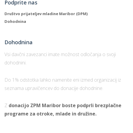
Podprite nas
Društvo prijateljev mladine Maribor (DPM)
Dohodnina
Dohodnina
Vsi davčni zavezanci imate možnost odločanja o svoji
dohodnini.
Do 1% odstotka lahko namenite eni izmed organizacij iz
seznama upravičencev do donacije dohodnine.
Z
donacijo ZPM Maribor boste podprli brezplačne
programe za otroke, mlade in družine.