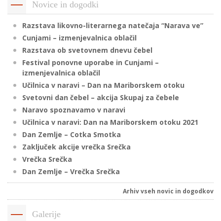
Novice in dogodki
Razstava likovno-literarnega natečaja “Narava ve”
i
Cunjami – izmenjevalnica oblačil
Razstava ob svetovnem dnevu čebel
U
Festival ponovne uporabe in Cunjami –
d
izmenjevalnica oblačil
Učilnica v naravi – Dan na Mariborskem otoku
Svetovni dan čebel – akcija Skupaj za čebele
–
Naravo spoznavamo v naravi
Učilnica v naravi: Dan na Mariborskem otoku 2021
v
Dan Zemlje – Cotka Smotka
l
Zaključek akcije vrečka Srečka
Vrečka Srečka
Dan Zemlje – Vrečka Srečka
l
Arhiv vseh novic in dogodkov
Galerije