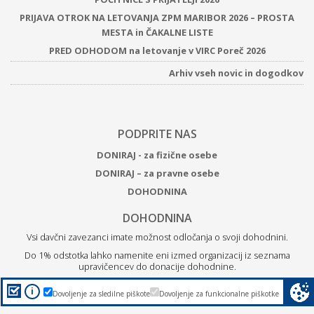
PRIJAVA OTROK NA LETOVANJA ZPM MARIBOR 2026 – PROSTA
MESTA in ČAKALNE LISTE
PRED ODHODOM na letovanje v VIRC Poreč 2026
Arhiv vseh novic in dogodkov
PODPRITE NAS
DONIRAJ - za fizične osebe
DONIRAJ – za pravne osebe
DOHODNINA
DOHODNINA
Vsi davčni zavezanci imate možnost odločanja o svoji dohodnini.
Do 1% odstotka lahko namenite eni izmed organizacij iz seznama
upravičencev do donacije dohodnine.
Z
donacijo ZPM Maribor boste podprli brezplačne programe
i
Dovoljenje za sledilne piškote
Dovoljenje za funkcionalne piškotke
za otroke, mlade in družine.