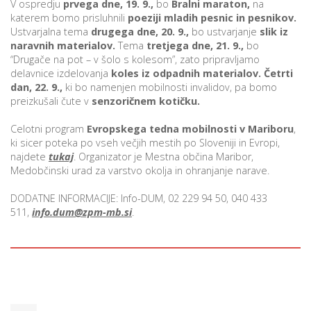
V ospredju
prvega dne, 19. 9.,
bo
Bralni maraton,
na
katerem bomo prisluhnili
poeziji mladih pesnic in pesnikov.
Ustvarjalna tema
drugega dne, 20. 9.,
bo ustvarjanje
slik iz
naravnih materialov.
Tema
tretjega dne, 21. 9.,
bo
P
“Drugače na pot – v šolo s kolesom”, zato pripravljamo
/
delavnice izdelovanja
koles iz odpadnih materialov.
Četrti
P
dan, 22. 9.,
ki bo namenjen mobilnosti invalidov, pa bomo
preizkušali čute v
senzoričnem kotičku.
o
Celotni program
Evropskega tedna mobilnosti v Mariboru
,
ki sicer poteka po vseh večjih mestih po Sloveniji in Evropi,
najdete
tukaj
. Organizator je Mestna občina Maribor,
Medobčinski urad za varstvo okolja in ohranjanje narave.
P
DODATNE INFORMACIJE: Info-DUM, 02 229 94 50, 040 433
R
511,
info.dum@zpm-mb.si
.
s
p
–
t