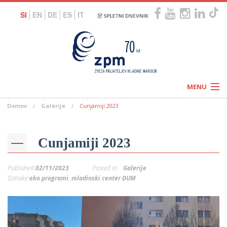
SI
EN
DE
ES
IT
MENU
Domov
Galerije
Cunjamiji 2023
Novice
Koledar
Programi
Naši centri
Letovanja
Cunjamiji 2023
Humanitarnost
c
Galerije
O nas
Published
02/11/2023
Posted in:
Galerije
Podprite nas
–
Oznake:
eko programi
,
mladinski center DUM
Prosta delovna mesta
Kolesarimo za otroške sanje
G
–
–
V
–