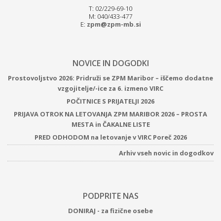
T: 02/229-69-10
M: 040/433-477
E:
zpm@zpm-mb.si
NOVICE IN DOGODKI
Prostovoljstvo 2026: Pridruži se ZPM Maribor – iščemo dodatne
vzgojitelje/-ice za 6. izmeno VIRC
POČITNICE S PRIJATELJI 2026
PRIJAVA OTROK NA LETOVANJA ZPM MARIBOR 2026 – PROSTA
MESTA in ČAKALNE LISTE
PRED ODHODOM na letovanje v VIRC Poreč 2026
Arhiv vseh novic in dogodkov
PODPRITE NAS
DONIRAJ - za fizične osebe