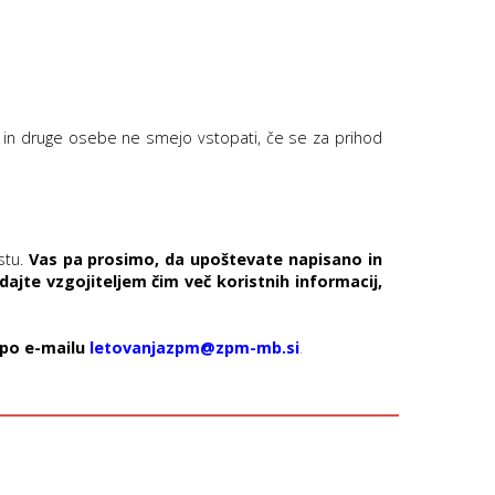
 in druge osebe ne smejo vstopati, če se za prihod
stu.
Vas pa prosimo, da upoštevate napisano in
dajte vzgojiteljem čim več koristnih informacij,
 po e-mailu
letovanjazpm@zpm-mb.si
.