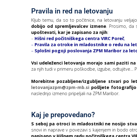
Pravila in red na letovanju
Kljub temu, da so to počitnice, na letovanju veljaj
dobijo od spremljevalcev izmene
. Prosimo, da
upoštevati, kar je zapisano za njih
:
–
Hišni red počitniškega centra VIRC Poreč
,
–
Pravila za otroke in mladostnike o redu na l
–
Splošni pogoji poslovanja ZPM Maribor za let
Vsi udeleženci letovanja morajo sami paziti na 
za njih tudi v primeru poškodbe, izgube, odtujitve… Pr
Morebitne pozabljene/izgubljene stvari po le
letovanjazpm@zpm-mb.si
pošljete fotografijo
naslednjo izmeno pripeljali na ZPM Maribor.
Kaj je prepovedano?
S seboj pa otroci in mladostniki ne nosijo stva
snovi in naprave v povezavi s kajenjem in bodo otro
napisano v Hišnem redu počitniškega centra VIR