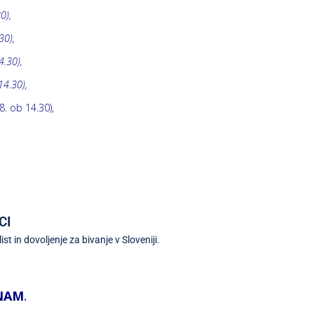
0),
30),
4.30),
14.30),
. ob 14.30),
CI
list in dovoljenje za bivanje v Sloveniji.
ZNAM
.