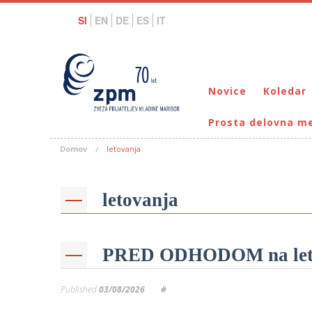
SI
EN
DE
ES
IT
Novice
Koledar
Prosta delovna m
Domov
letovanja
letovanja
PRED ODHODOM na leto
Published
03/08/2026
#