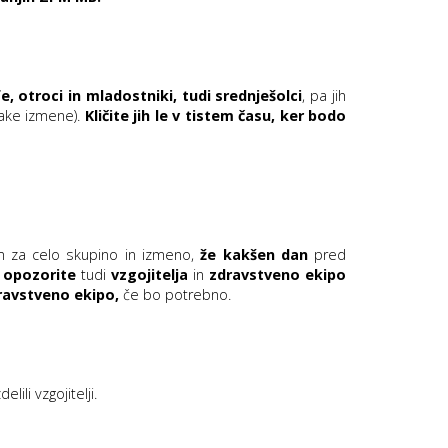
fe, otroci in mladostniki, tudi srednješolci
, pa jih
ake izmene).
Kličite jih le v tistem času, ker bodo
am za celo skupino in izmeno,
že kakšen dan
pred
a
opozorite
tudi
vzgojitelja
in
zdravstveno ekipo
ravstveno ekipo,
če bo potrebno.
ili vzgojitelji.