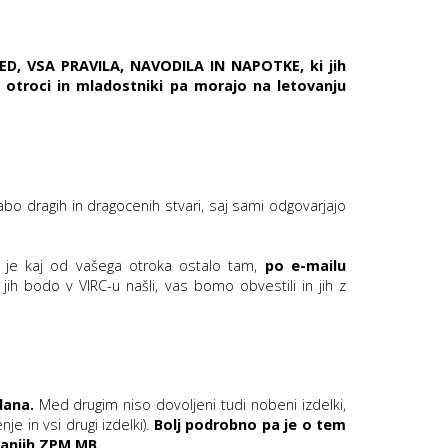
ED, VSA PRAVILA, NAVODILA IN NAPOTKE, ki jih
,
otroci in mladostniki pa morajo na letovanju
abo dragih in dragocenih stvari, saj sami odgovarjajo
če je kaj od vašega otroka ostalo tam,
po e-mailu
 jih bodo v VIRC-u našli, vas bomo obvestili in jih z
dana.
Med drugim niso dovoljeni tudi nobeni izdelki,
 in vsi drugi izdelki).
Bolj podrobno pa je o tem
vanjih ZPM MB.