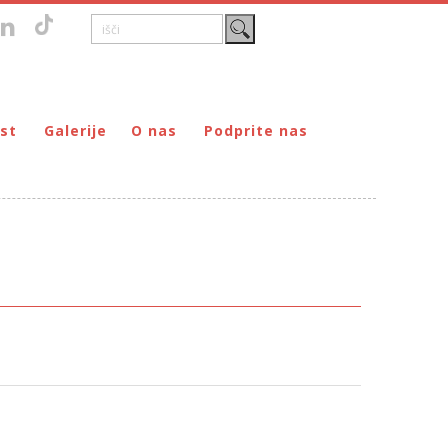
st
Galerije
O nas
Podprite nas
Zgodovina
DONIRAJ – za fizične osebe
štvo prijateljev mladine Maribor
Poslanstvo
DONIRAJ – za pravne osebe
ljev mladine Maribor
Organi
PODARI DOHODNINO
Kontakti
Društva
Prostovoljci
Partnerji
Transparentnost delovanja