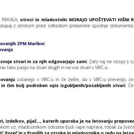
o PRAVILA,
otroci in mladostniki MORAJO UPOŠTEVATI HIŠNI R
 skupaj z otrokom pred odhodom preberete spodnje dokumente
etovanjih ZPM Maribor
,
ovanja
.
svoje stvari in za njih odgovarjajo sami
. Zato naj ne nosijo s s
av tako pazijo na stvari drugih in na vse stvari v VIRC-u.
tovanju
ostanejo v VIRC-u in če želite, da v VIRC-u preverijo, 
 in čim bolj podroben opis izgubljenih/pozabljenih stvari
. Če
ri, izdelkov, pijač…, katerih uporaba je na letovanju prepove
kom oz. mladostnikom odvzete (tudi vape naprave, tobak za žvečenje
C Poreč in v Pravilih za otroke in mladostnike o redu na leto