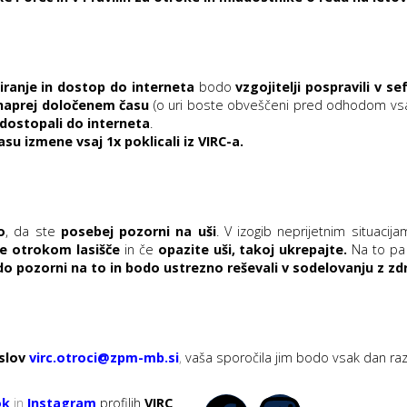
iranje in dostop do interneta
bodo
vzgojitelji pospravili v se
 vnaprej določenem času
(o uri boste obveščeni pred odhodom vs
 dostopali do interneta
.
su izmene vsaj 1x poklicali iz VIRC-a.
o
, da ste
posebej pozorni na uši
. V izogib neprijetnim situacij
te otrokom lasišče
in če
opazite uši, takoj ukrepajte.
Na to p
o pozorni na to in bodo ustrezno reševali v sodelovanju z zd
slov
virc.otroci@zpm-mb.si
,
vaša sporočila jim bodo vsak dan razdel
ok
in
Instagram
profilih
VIRC