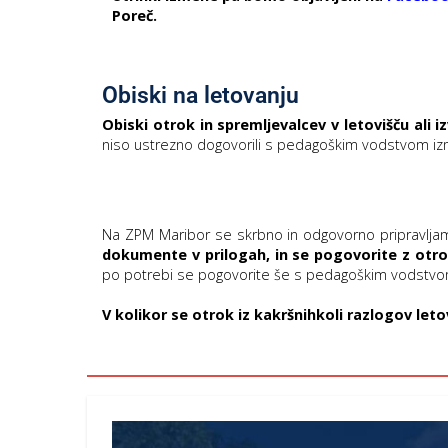
Poreč.
Obiski na letovanju
Obiski otrok in spremljevalcev v letovišču ali i
niso ustrezno dogovorili s pedagoškim vodstvom i
Na ZPM Maribor se skrbno in odgovorno pripravljam
dokumente v prilogah, in se pogovorite z ot
po potrebi se pogovorite še s pedagoškim vodstvom
V kolikor se otrok iz kakršnihkoli razlogov leto