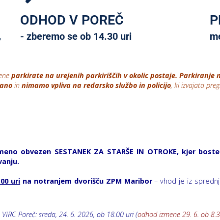
ODHOD V POREČ
P
- zberemo se ob 14.30 uri
me
,
mene
parkirate na urejenih parkiriščih v okolic postaje.
Parkiranje 
dano
in
nimamo vpliva na redarsko službo in policijo
, ki izvajata pre
no obvezen SESTANEK ZA STARŠE IN OTROKE, kjer boste dob
vanju.
00 uri
na notranjem dvorišču ZPM Maribor
– vhod je iz sprednje
 VIRC Poreč: sreda, 24. 6. 2026, ob 18.00 uri (
odhod izmene 29. 6. ob 8.