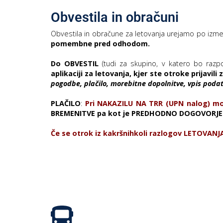
Obvestila in obračuni
Obvestila in obračune za letovanja urejamo po izmena
pomembne
pred odhodom.
Do OBVESTIL
(tudi za skupino, v katero bo razp
aplikaciji za letovanja, kjer ste otroke prijavili 
pogodbe, plačilo, morebitne dopolnitve, vpis pod
PLAČILO
:
Pri NAKAZILU NA TRR (UPN nalog) m
BREMENITVE pa kot je PREDHODNO DOGOVORJ
Če se otrok iz kakršnihkoli razlogov LETOVAN