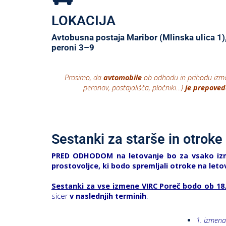
LOKACIJA
Avtobusna postaja Maribor (Mlinska ulica 1)
peroni 3–9
Prosimo, da
avtomobile
ob odhodu in prihodu iz
peronov, postajališča, pločniki…)
je prepove
Sestanki za starše in otroke
PRED ODHODOM na letovanje bo za vsako izme
prostovoljce, ki bodo spremljali otroke na leto
Sestanki za vse izmene VIRC Poreč bodo ob 18.
sicer
v naslednjih terminih
:
1. izmena