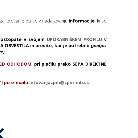
 za letovanje pa so v nadaljevanju
informacije
, ki so
i dostopate v svojem
UPORABNIŠKEM PROFILU
v
A OBVESTILA in uredite, kar je potrebno
(podpis
e).
 PRED ODHODOM
,
pri plačilu preko SEPA DIREKTNE
TI po e-mailu
letovanjazpm@zpm-mb.si
.