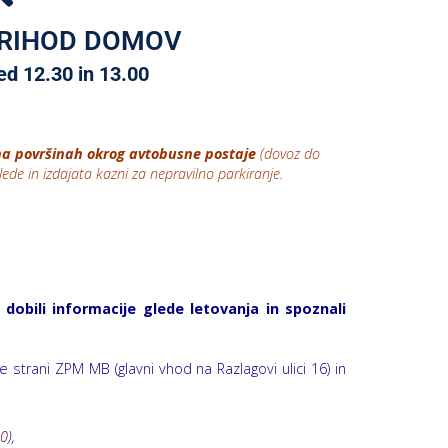
RIHOD DOMOV
d 12.30 in 13.00
na površinah okrog avtobusne postaje
(dovoz do
glede in izdajata kazni za nepravilno parkiranje.
ili informacije glede letovanja in spoznali
 strani ZPM MB (glavni vhod na Razlagovi ulici 16) in
30
),