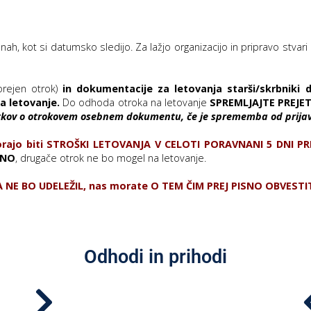
Rojstni dan s prijatelji
TOM – telefon za otroke in mladostnike
Ustvarjalne delavnice
h, kot si datumsko sledijo. Za lažjo organizacijo in pripravo stvari
Soba pobega – Prepih v labirintu
Povezani za ljudi
orejen otrok)
in dokumentacije za letovanja starši/skrbnik
za leto
vanje.
Do odhoda otroka na letovanje
SPREMLJAJTE PREJET
atkov o otrokovem osebnem dokumentu, če je sprememba od prijav
orajo biti STROŠKI LETOVANJA V CELOTI PORAVNANI 5 DNI
ENO
, drugače otrok ne bo mogel na letovanje.
JA NE BO UDELEŽIL, nas morate O TEM ČIM PREJ PISNO OBVESTI
Odhodi in prihodi