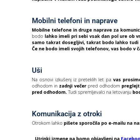
Mobilni telefoni in naprave
Mobilne telefone in druge naprave za komunic
bodo
lahko imeli pri sebi vsak dan pol ure ob
samo takrat dosegljivi, takrat bodo lahko tudi
Če ne bodo imeli svojih telefonov, vas bodo v ča
Uši
Na osnovi izkušenj iz preteklih let pa
vas prosim
odhodom in
zadnji večer
pred odhodom
preglej
pred odhodom.
Tudi spremljevalci na letovanju
bod
Komunikacija z otroki
Otrokom lahko
pišete sporočila po e-mailu
na na
Utrinki izmene pa bomo objavljeni na
Facebo