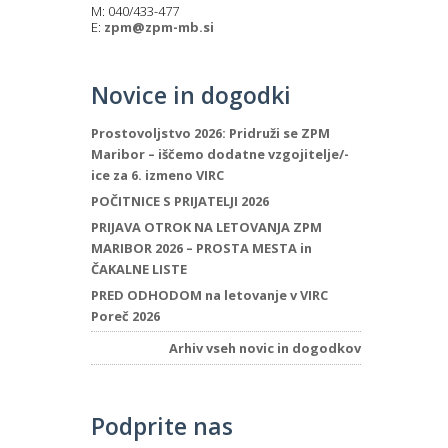
M: 040/433-477
E:
zpm@zpm-mb.si
Novice in dogodki
Prostovoljstvo 2026: Pridruži se ZPM
Maribor – iščemo dodatne vzgojitelje/-
ice za 6. izmeno VIRC
POČITNICE S PRIJATELJI 2026
PRIJAVA OTROK NA LETOVANJA ZPM
MARIBOR 2026 – PROSTA MESTA in
ČAKALNE LISTE
PRED ODHODOM na letovanje v VIRC
Poreč 2026
Arhiv vseh novic in dogodkov
Podprite nas