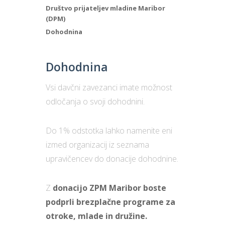
Društvo prijateljev mladine Maribor
(DPM)
Dohodnina
Dohodnina
Vsi davčni zavezanci imate možnost
odločanja o svoji dohodnini.
Do 1% odstotka lahko namenite eni
izmed organizacij iz seznama
upravičencev do donacije dohodnine.
Z
donacijo ZPM Maribor boste
podprli brezplačne programe za
otroke, mlade in družine.