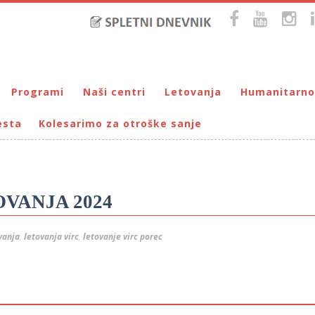
Programi
Naši centri
Letovanja
Humanitarno
esta
Kolesarimo za otroške sanje
Bralna značka
DUM Maribor
Letovanje – VIRC Poreč
Pomežik soncu
Eko programi
VIRC Poreč
Letovanje – DMZ na Pohorju
Dohodnina – Dru
Cunjami – izmenjevalnica oblačil
Galerija male Velike umetnosti
DMZ na Pohorju
Društvo prijate
Info-DUM
Mladi za napredek Maribora
OVANJA 2024
Mladinski center DUM
Omogočimo sanje
vanja
,
letovanja virc
,
letovanje virc porec
Otroški parlament
Počitnice s prijatelji – DUM Maribor
Prireditve / Pust, Teden otroka, dedek Mraz …
Prostovoljstvo