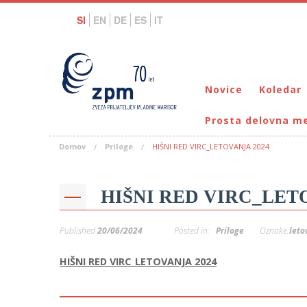
SI
EN
DE
ES
IT
Novice
Koledar
Prosta delovna m
Domov
Priloge
HIŠNI RED VIRC_LETOVANJA 2024
HIŠNI RED VIRC_LET
Published
20/06/2024
Posted in:
Priloge
Oznake:
leto
HIŠNI RED VIRC_LETOVANJA 2024