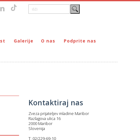
st
Galerije
O nas
Podprite nas
Zgodovina
DONIRAJ – za fizične osebe
štvo prijateljev mladine Maribor
Poslanstvo
DONIRAJ – za pravne osebe
ljev mladine Maribor
Organi
PODARI DOHODNINO
Kontakti
Društva
Prostovoljci
Kontaktiraj nas
Partnerji
Transparentnost delovanja
Zveza prijateljev mladine Maribor
Razlagova ulica 16
2000 Maribor
Slovenija
T: 02/229-69-10