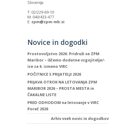
Slovenija
T: 02/229-69-10
M: 040/433-477
E:
zpm@zpm-mb.si
Novice in dogodki
Prostovoljstvo 2026: Pridruži se ZPM
Maribor – iščemo dodatne vzgojitelje/-
ice za 6. izmeno VIRC
POČITNICE S PRIJATELJI 2026
PRIJAVA OTROK NA LETOVANJA ZPM
MARIBOR 2026 – PROSTA MESTA in
ČAKALNE LISTE
PRED ODHODOM na letovanje v VIRC
Poreč 2026
Arhiv vseh novic in dogodkov