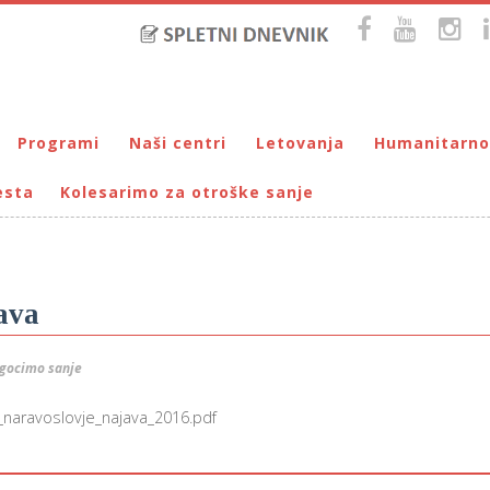
Programi
Naši centri
Letovanja
Humanitarno
esta
Kolesarimo za otroške sanje
Bralna značka
DUM Maribor
Letovanje – VIRC Poreč
Pomežik soncu
Eko programi
VIRC Poreč
Letovanje – DMZ na Pohorju
Dohodnina – Dru
Cunjami – izmenjevalnica oblačil
Galerija male Velike umetnosti
DMZ na Pohorju
Društvo prijate
Info-DUM
Mladi za napredek Maribora
ava
Mladinski center DUM
Omogočimo sanje
gocimo sanje
Otroški parlament
Počitnice s prijatelji – DUM Maribor
naravoslovje_najava_2016.pdf
Prireditve / Pust, Teden otroka, dedek Mraz …
Prostovoljstvo