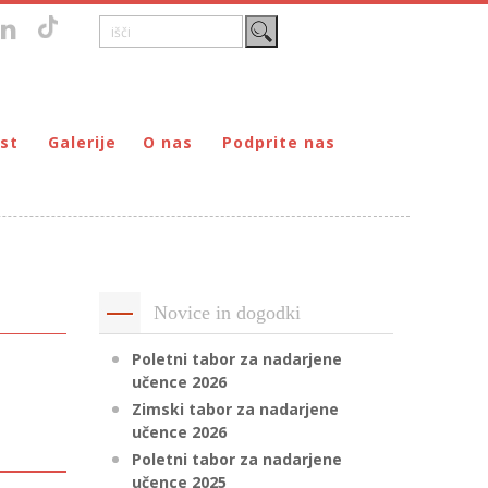
st
Galerije
O nas
Podprite nas
Zgodovina
DONIRAJ – za fizične osebe
štvo prijateljev mladine Maribor
Poslanstvo
DONIRAJ – za pravne osebe
ljev mladine Maribor
Organi
PODARI DOHODNINO
Kontakti
Društva
Novice in dogodki
Prostovoljci
Partnerji
Poletni tabor za nadarjene
učence 2026
Transparentnost delovanja
Zimski tabor za nadarjene
učence 2026
Poletni tabor za nadarjene
učence 2025