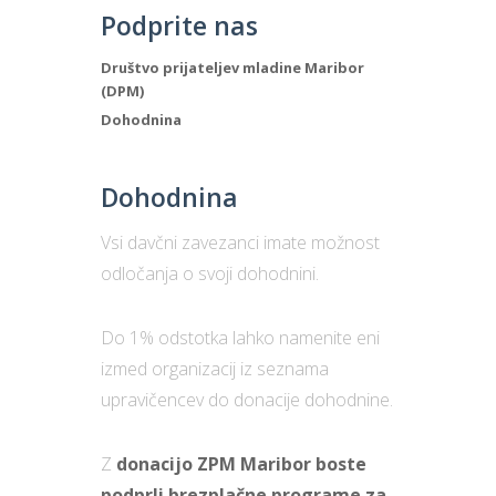
Podprite nas
Društvo prijateljev mladine Maribor
(DPM)
Dohodnina
Dohodnina
Vsi davčni zavezanci imate možnost
odločanja o svoji dohodnini.
Do 1% odstotka lahko namenite eni
izmed organizacij iz seznama
upravičencev do donacije dohodnine.
Z
donacijo ZPM Maribor boste
podprli brezplačne programe za