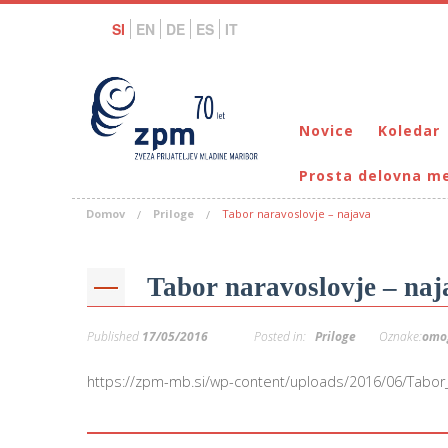
SI
EN
DE
ES
IT
Novice
Koledar
Prosta delovna m
Domov
Priloge
Tabor naravoslovje – najava
Tabor naravoslovje – naj
Published
17/05/2016
Posted in:
Priloge
Oznake:
omo
https://zpm-mb.si/wp-content/uploads/2016/06/Tabor_