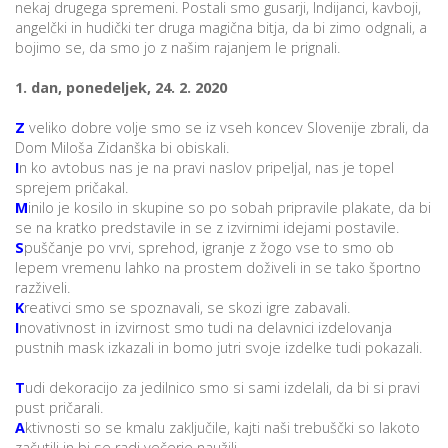
nekaj drugega spremeni. Postali smo gusarji, Indijanci, kavboji,
angelčki in hudički ter druga magična bitja, da bi zimo odgnali, a
bojimo se, da smo jo z našim rajanjem le prignali.
1. dan, ponedeljek, 24. 2. 2020
Z
veliko dobre volje smo se iz vseh koncev Slovenije zbrali, da
Dom Miloša Zidanška bi obiskali.
I
n ko avtobus nas je na pravi naslov pripeljal, nas je topel
sprejem pričakal.
M
inilo je kosilo in skupine so po sobah pripravile plakate, da bi
se na kratko predstavile in se z izvirnimi idejami postavile.
S
puščanje po vrvi, sprehod, igranje z žogo vse to smo ob
lepem vremenu lahko na prostem doživeli in se tako športno
razživeli.
K
reativci smo se spoznavali, se skozi igre zabavali.
I
novativnost in izvirnost smo tudi na delavnici izdelovanja
pustnih mask izkazali in bomo jutri svoje izdelke tudi pokazali.
T
udi dekoracijo za jedilnico smo si sami izdelali, da bi si pravi
pust pričarali.
A
ktivnosti so se kmalu zaključile, kajti naši trebuščki so lakoto
začutili in bi se radi večerje naužili.