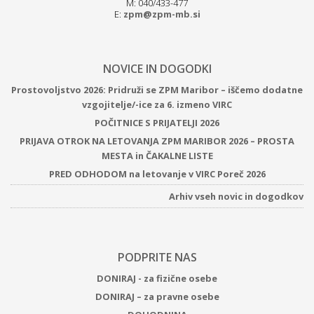
M: 040/433-477
E:
zpm@zpm-mb.si
NOVICE IN DOGODKI
Prostovoljstvo 2026: Pridruži se ZPM Maribor – iščemo dodatne
vzgojitelje/-ice za 6. izmeno VIRC
POČITNICE S PRIJATELJI 2026
PRIJAVA OTROK NA LETOVANJA ZPM MARIBOR 2026 – PROSTA
MESTA in ČAKALNE LISTE
PRED ODHODOM na letovanje v VIRC Poreč 2026
Arhiv vseh novic in dogodkov
PODPRITE NAS
DONIRAJ - za fizične osebe
DONIRAJ – za pravne osebe