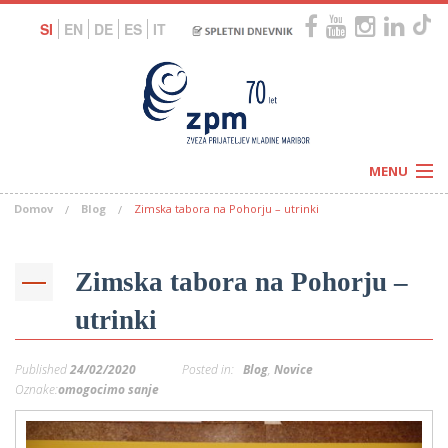
SI
EN
DE
ES
IT
MENU
Domov
Blog
Zimska tabora na Pohorju – utrinki
Novice
Koledar
Programi
Naši centri
Letovanja
Zimska tabora na Pohorju –
Humanitarnost
c
Galerije
utrinki
O nas
Podprite nas
–
Prosta delovna mesta
Published
24/02/2020
Posted in:
Blog
,
Novice
Kolesarimo za otroške sanje
G
Oznake:
omogocimo sanje
–
–
V
–