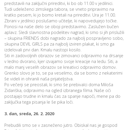
predstavili na zaključni prireditvi, ki bo ob 11.00 v jedilnici.
Tudi udeleženci zimskega tabora, se vneto pripravimo na
kratko pesem, ki jo bomo kretali na prireditvi. Ura je 11.00.
i
Zbrani v jedilnici poslušamo učitelje, ki napovedujejo točke.
Ponosi na naše delo se oboji predstavimo. Zaslužen bučen
aplavz. Sledi slavnostna podelitev nagrad, ki smo si jih prislužili
U
– skupina FRIENDS dobi nagrado za najbolj pospravljeno sobo,
d
skupina DEVIL GIRLS pa za najbolj izviren plakat, ki smo ga
izdelovali prvi dan. Kmalu nastopi kosilo.
Siti in zadovoljnih obrazov se zimovanci odpravimo na drsanje
v ledno dvorano, kjer izvajamo svoje kreacije na ledu. Siti, a
–
malo manj veselih obrazov se kreativci odpravimo domov.
Grenko slovo je to, se pa veselimo, da se bomo z nekaterimi
v
še videli in ohranili naša prijateljstva.
Po večerji se preostali, ki smo še prebivalci doma Miloša
l
Zidanška, odpravimo na ogled izbranega filma. Naše oči
postajajo trudne in kmalu čas za spanje napoči, mene pa do
zaključka tega pisanja le še pika loči.
l
3. dan, sreda, 26. 2. 2020
Prebudili smo se v zasneženo jutro. Obiskal nas je gospod