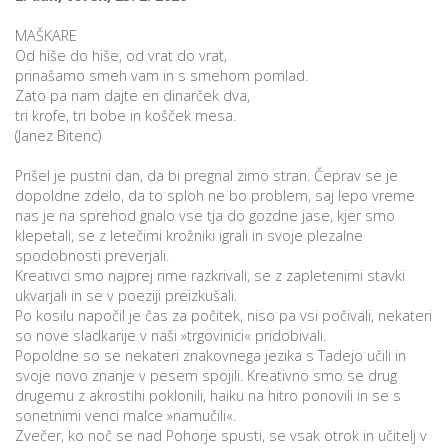
MAŠKARE
Od hiše do hiše, od vrat do vrat,
prinašamo smeh vam in s smehom pomlad.
Zato pa nam dajte en dinarček dva,
tri krofe, tri bobe in košček mesa.
(Janez Bitenc)
Prišel je pustni dan, da bi pregnal zimo stran. Čeprav se je
dopoldne zdelo, da to sploh ne bo problem, saj lepo vreme
nas je na sprehod gnalo vse tja do gozdne jase, kjer smo
klepetali, se z letečimi krožniki igrali in svoje plezalne
spodobnosti preverjali.
Kreativci smo najprej rime razkrivali, se z zapletenimi stavki
ukvarjali in se v poeziji preizkušali.
Po kosilu napočil je čas za počitek, niso pa vsi počivali, nekateri
so nove sladkarije v naši »trgovinici« pridobivali.
Popoldne so se nekateri znakovnega jezika s Tadejo učili in
svoje novo znanje v pesem spojili. Kreativno smo se drug
drugemu z akrostihi poklonili, haiku na hitro ponovili in se s
sonetnimi venci malce »namučili«.
Zvečer, ko noč se nad Pohorje spusti, se vsak otrok in učitelj v