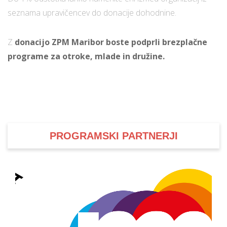
seznama upravičencev do donacije dohodnine.
Z
donacijo ZPM Maribor boste podprli brezplačne
programe za otroke, mlade in družine.
PROGRAMSKI PARTNERJI