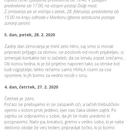
predvidoma ob 17.00, na vstopni postaji Dolgi most.
Z zimovanja pa se vračajo v petek, 28. februarja, predvidoma ob
15.00 na kraju odhoda v Mariboru (glavna avtobusna postaja
P
zunanji peron).
/
P
5. dan, petek, 28. 2. 2020
Zadnji dan zimovanja je minil zelo hitro, saj smo si morali
o
pripraviti prtljago za domov, se posloviti od novih prijateljev, si
izmenjati kontakte ter si zaželeti, da se kmalu zopet srečamo…
Ob koncu tedna, ki je bil prijetno naporen tako za otroke kot
tudi vzgojitelje, lahko rečemo samo HVALA vsem za vse
spomine, ki jih bomo za vedno nosili v srcu.
P
R
4. dan, četrtek, 27. 2. 2020
Četrtek je. Jutro.
s
Počasi se prebujamo in se zaspanih oči, a lačnih trebuščkov
p
vijemo v koloni proti jedilnici, kjer nas čaka obilen zajtrk. Po
zajtrku se odpravimo v sobe, da jih še malo uredimo in
–
pospravimo. Nato pa, kreativci, gremo v veliko sobo, ki je naše
delovno okolje že ves teden, pripravljat točko, ki jo bomo
t