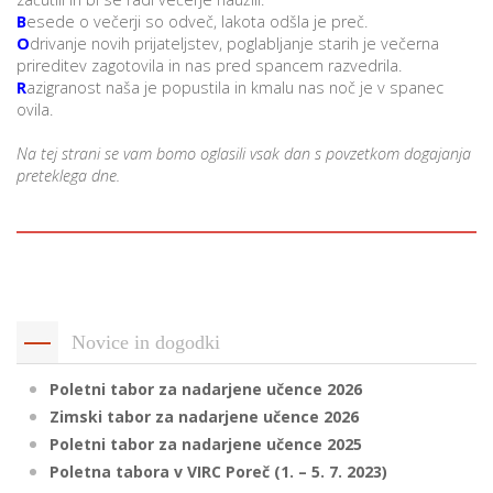
B
esede o večerji so odveč, lakota odšla je preč.
O
drivanje novih prijateljstev, poglabljanje starih je večerna
prireditev zagotovila in nas pred spancem razvedrila.
R
azigranost naša je popustila in kmalu nas noč je v spanec
ovila.
Na tej strani se vam bomo oglasili vsak dan s povzetkom dogajanja
preteklega dne.
Novice in dogodki
Poletni tabor za nadarjene učence 2026
Zimski tabor za nadarjene učence 2026
Poletni tabor za nadarjene učence 2025
Poletna tabora v VIRC Poreč (1. – 5. 7. 2023)