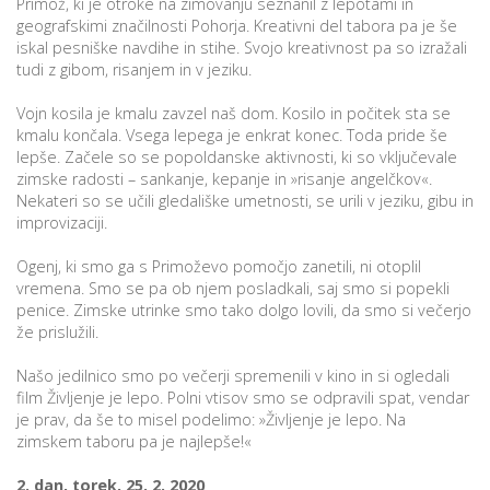
Primož, ki je otroke na zimovanju seznanil z lepotami in
geografskimi značilnosti Pohorja. Kreativni del tabora pa je še
iskal pesniške navdihe in stihe. Svojo kreativnost pa so izražali
tudi z gibom, risanjem in v jeziku.
Vojn kosila je kmalu zavzel naš dom. Kosilo in počitek sta se
kmalu končala. Vsega lepega je enkrat konec. Toda pride še
lepše. Začele so se popoldanske aktivnosti, ki so vključevale
zimske radosti – sankanje, kepanje in »risanje angelčkov«.
Nekateri so se učili gledališke umetnosti, se urili v jeziku, gibu in
improvizaciji.
Ogenj, ki smo ga s Primoževo pomočjo zanetili, ni otoplil
vremena. Smo se pa ob njem posladkali, saj smo si popekli
penice. Zimske utrinke smo tako dolgo lovili, da smo si večerjo
že prislužili.
Našo jedilnico smo po večerji spremenili v kino in si ogledali
film Življenje je lepo. Polni vtisov smo se odpravili spat, vendar
je prav, da še to misel podelimo: »Življenje je lepo. Na
zimskem taboru pa je najlepše!«
2. dan, torek, 25. 2. 2020