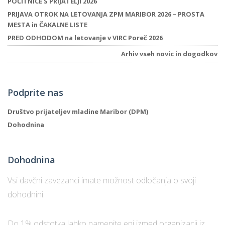
POČITNICE S PRIJATELJI 2026
PRIJAVA OTROK NA LETOVANJA ZPM MARIBOR 2026 – PROSTA
MESTA in ČAKALNE LISTE
PRED ODHODOM na letovanje v VIRC Poreč 2026
Arhiv vseh novic in dogodkov
Podprite nas
Društvo prijateljev mladine Maribor (DPM)
Dohodnina
Dohodnina
Vsi davčni zavezanci imate možnost odločanja o svoji
dohodnini.
Do 1% odstotka lahko namenite eni izmed organizacij iz