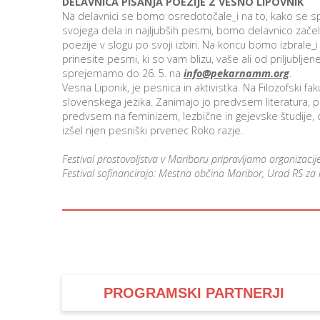
DELAVNICA PISANJA POEZIJE Z VESNO LIPOVNIK
Na delavnici se bomo osredotočale_i na to, kako se spop
svojega dela in najljubših pesmi, bomo delavnico zače
poezije v slogu po svoji izbiri. Na koncu bomo izbrale_i 
prinesite pesmi, ki so vam blizu, vaše ali od priljublje
sprejemamo do 26. 5. na
info@pekarnamm.org
.
Vesna Liponik, je pesnica in aktivistka. Na Filozofski faku
slovenskega jezika. Zanimajo jo predvsem literatura, pe
predvsem na feminizem, lezbične in gejevske študije, que
izšel njen pesniški prvenec Roko razje.
Festival prostovoljstva v Mariboru pripravljamo organizacij
Festival sofinancirajo: Mestna občina Maribor, Urad RS za 
PROGRAMSKI PARTNERJI