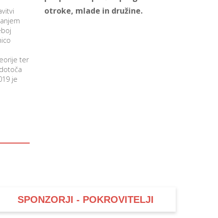
otroke, mlade in družine.
vitvi
isanjem
eboj
nico
eorije ter
edotoča
019 je
SPONZORJI - POKROVITELJI