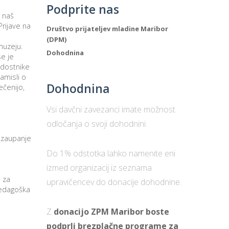
Podprite nas
 naš
rijave na
Društvo prijateljev mladine Maribor
(DPM)
muzeju.
Dohodnina
se je
adostnike
amisli o
Dohodnina
ečenijo,
Vsi davčni zavezanci imate možnost
odločanja o svoji dohodnini.
 zaupanje
Do 1% odstotka lahko namenite eni
izmed organizacij iz seznama
i za
upravičencev do donacije dohodnine.
edagoška
Z
donacijo ZPM Maribor boste
podprli brezplačne programe za