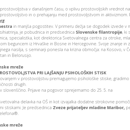
ostovoljstva v današnjem času, o vplivu prostovoljskih vrednot na
prostovoljstvo in o prehajanju med prostovoljstvom in aktivizmom. P
rg
.
hestra
in manjša pogostitev. V primeru dežja se dogodek izvede v 
sihiatrinja, je pobudnica in predsednica
Slovenske filantropije
, ki 
nica, specialistka, kot direktorica Svetovalnega centra za otroke, ml
rokom beguncem iz Hrvaške in Bosne in Hercegovine. Svoje znanje in z
nega nasilja, s seminarji ponesla na krizna območja: na Kosovo, v Č
tan in Belorusijo.
enske mreže
PROSTOVOLJSTVA PRI LAJŠANJU PSIHOLOŠKIH STISK
tvovanjem v prostovoljstvu premagujemo psihološke stiske, gradimo
čnosti drugih.
v slovenščino. Prijave na pogovor sprejemamo do 25. 5. na
ska svetovalna delavka na OŠ in kot izvajalka dodatne strokovne pomoč
mi stiskami. Je predsednica
Zveze prijateljev mladine Maribor,
p
telefona®.
enske mreže