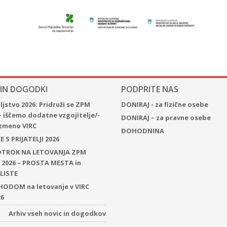
 IN DOGODKI
PODPRITE NAS
jstvo 2026: Pridruži se ZPM
DONIRAJ - za fizične osebe
– iščemo dodatne vzgojitelje/-
DONIRAJ – za pravne osebe
 izmeno VIRC
DOHODNINA
 S PRIJATELJI 2026
 OTROK NA LETOVANJA ZPM
2026 – PROSTA MESTA in
LISTE
ODOM na letovanje v VIRC
26
Arhiv vseh novic in dogodkov