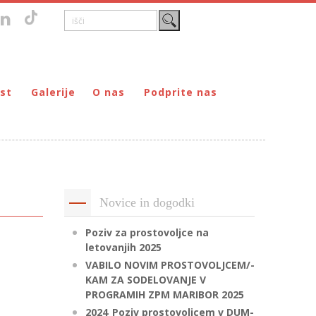
st
Galerije
O nas
Podprite nas
Zgodovina
DONIRAJ – za fizične osebe
štvo prijateljev mladine Maribor
Poslanstvo
DONIRAJ – za pravne osebe
ljev mladine Maribor
Organi
PODARI DOHODNINO
Kontakti
Društva
Novice in dogodki
Prostovoljci
Partnerji
Poziv za prostovoljce na
letovanjih 2025
Transparentnost delovanja
VABILO NOVIM PROSTOVOLJCEM/-
KAM ZA SODELOVANJE V
PROGRAMIH ZPM MARIBOR 2025
2024_Poziv prostovoljcem v DUM-