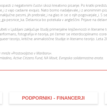
asti z negativnimi čustvi skozi kreativno pisanje. Po kratki predsta
le_i z vajo cadavre exquis. Nato bomo nadaljevale_i z anonimnim p
naključne pesmi, jih prebrale_i na glas in se o njih pogovarjale_i. S s
ne_ga pesnice_ka. Delavnica bo potekala v angleščini. Prijave na delav
lteti v Ljubljani zaključuje študij primerjalne književnosti in literarne t
rformans, fotografija in teorija, pri čemer se interdisciplinarno osr
er teorijo, kritične animalistične študije in literarno teorijo. Leta 2
e mreže »Prostovoljstvo v Mariboru«.
mladino, Active Citizens Fund, NA Movit, Evropska solidarnostna enota.
PODPORNIKI - FINANCERJI