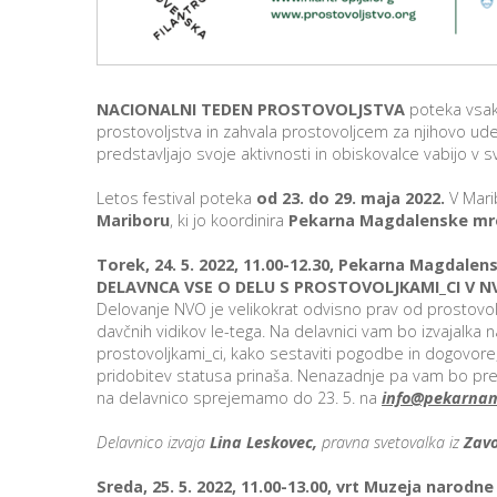
NACIONALNI TEDEN PROSTOVOLJSTVA
poteka vsak
prostovoljstva in zahvala prostovoljcem za njihovo ude
predstavljajo svoje aktivnosti in obiskovalce vabijo v s
Letos festival poteka
od 23. do 29. maja 2022.
V Mari
Mariboru
, ki jo koordinira
Pekarna Magdalenske mr
Torek, 24. 5. 2022, 11.00-12.30, Pekarna Magdale
DELAVNCA
VSE O DELU S PROSTOVOLJKAMI_CI V N
Delovanje NVO je velikokrat odvisno prav od prostovo
davčnih vidikov le-tega. Na delavnici vam bo izvajalka 
prostovoljkami_ci, kako sestaviti pogodbe in dogovore,
pridobitev statusa prinaša. Nenazadnje pa vam bo pred
na delavnico sprejemamo do 23. 5. na
info@pekarna
Delavnico izvaja
Lina Leskovec,
pravna svetovalka iz
Zavo
Sreda, 25. 5. 2022, 11.00-13.00, vrt Muzeja narodn