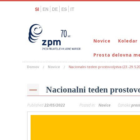
SI
EN
DE
ES
IT
Novice
Koledar
Prosta delovna m
Domov
Novice
Nacionalni teden prostovoljstva (23.-29.5.2
Nacionalni teden prostovo
Published
22/05/2022
Posted in:
Novice
Oznake:
pros