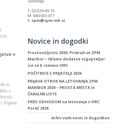
Slovenija
T: 02/229-69-10
M: 040/433-477
E:
zpm@zpm-mb.si
e
osti
Novice in dogodki
Prostovoljstvo 2026: Pridruži se ZPM
jstvo v
Maribor – iščemo dodatne vzgojitelje/-
ice za 6. izmeno VIRC
POČITNICE S PRIJATELJI 2026
PRIJAVA OTROK NA LETOVANJA ZPM
ih in
MARIBOR 2026 – PROSTA MESTA in
delu s
ČAKALNE LISTE
dnosti
PRED ODHODOM na letovanje v VIRC
. Prijave
Poreč 2026
Arhiv vseh novic in dogodkov