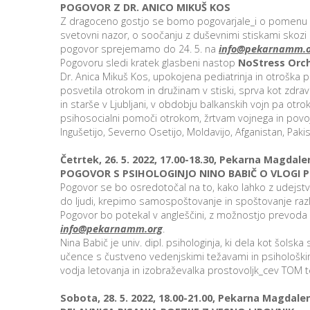
POGOVOR Z DR. ANICO MIKUŠ KOS
Z dragoceno gostjo se bomo pogovarjale_i o pomenu pr
svetovni nazor, o soočanju z duševnimi stiskami skozi 
pogovor sprejemamo do 24. 5. na
info@pekarnamm.o
Pogovoru sledi kratek glasbeni nastop
NoStress Orc
Dr. Anica Mikuš Kos, upokojena pediatrinja in otroška p
posvetila otrokom in družinam v stiski, sprva kot zdrav
in starše v Ljubljani, v obdobju balkanskih vojn pa ot
psihosocialni pomoči otrokom, žrtvam vojnega in povoj
Ingušetijo, Severno Osetijo, Moldavijo, Afganistan, Pakis
Četrtek, 26. 5. 2022, 17.00-18.30, Pekarna Magdal
POGOVOR S PSIHOLOGINJO NINO BABIČ O VLOGI 
Pogovor se bo osredotočal na to, kako lahko z udejs
do ljudi, krepimo samospoštovanje in spoštovanje razli
Pogovor bo potekal v angleščini, z možnostjo prevoda 
info@pekarnamm.org
.
Nina Babič je univ. dipl. psihologinja, ki dela kot šol
učence s čustveno vedenjskimi težavami in psihološki
vodja letovanja in izobraževalka prostovoljk_cev TOM 
Sobota, 28. 5. 2022, 18.00-21.00, Pekarna Magdal