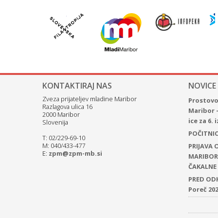
KONTAKTIRAJ NAS
NOVICE
Zveza prijateljev mladine Maribor
Prostovol
Razlagova ulica 16
Maribor 
2000 Maribor
ice za 6.
Slovenija
POČITNICE
T: 02/229-69-10
M: 040/433-477
PRIJAVA
E:
zpm@zpm-mb.si
MARIBOR 
ČAKALNE 
PRED ODH
Poreč 20