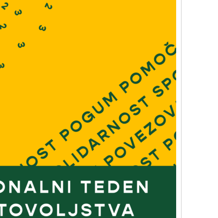
Rojstni dan s prijatelji
TOM – telefon za otroke in mladostnike
Ustvarjalne delavnice
Soba pobega – Prepih v labirintu
Povezani za ljudi