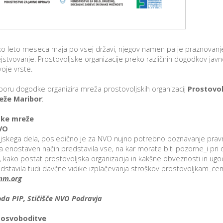
o leto meseca maja po vsej državi, njegov namen pa je praznovanj
jstvovanje. Prostovoljske organizacije preko različnih dogodkov javn
voje vrste.
boru dogodke organizira mreža prostovoljskih organizacij
Prostovol
eže Maribor
:
nske mreže
VO
ljskega dela, posledično je za NVO nujno potrebno poznavanje pravn
na enostaven način predstavila vse, na kar morate biti pozorne_i pri 
 kako postat prostovoljska organizacija in kakšne obveznosti in ugo
stavila tudi davčne vidike izplačevanja stroškov prostovoljkam_cem
mm.org
da PIP, Stičišče NVO Podravja
e osvoboditve