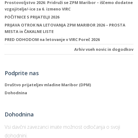
Prostovoljstvo 2026: Pridruži se ZPM Maribor – iščemo dodatne
vzgojitelje/-ice za 6. izmeno VIRC
POČITNICE S PRIJATELJI 2026
PRIJAVA OTROK NA LETOVANJA ZPM MARIBOR 2026 – PROSTA
MESTA in ČAKALNE LISTE
PRED ODHODOM na letovanje v VIRC Poreč 2026
Arhiv vseh novic in dogodkov
Podprite nas
Društvo prijateljev mladine Maribor (DPM)
Dohodnina
Dohodnina
Vsi davčni zavezanci imate možnost odločanja o svoji
dohodnini.