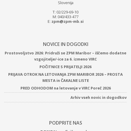
Slovenija
T: 02/229-69-10
M: 040/433-477
E:
zpm@zpm-mb.si
NOVICE IN DOGODKI
Prostovoljstvo 2026: Pridruži se ZPM Maribor – iščemo dodatne
vzgojitelje/-ice za 6. izmeno VIRC
POČITNICE S PRIJATELJI 2026
PRIJAVA OTROK NA LETOVANJA ZPM MARIBOR 2026 – PROSTA
MESTA in ČAKALNE LISTE
PRED ODHODOM na letovanje v VIRC Poreč 2026
Arhiv vseh novic in dogodkov
PODPRITE NAS