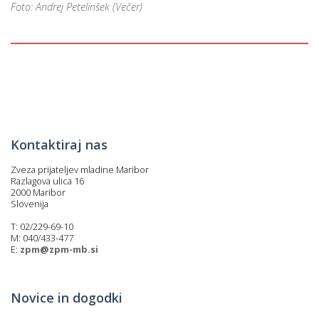
Foto: Andrej Petelinšek (Večer)
i
U
d
Kontaktiraj nas
–
Zveza prijateljev mladine Maribor
Razlagova ulica 16
2000 Maribor
v
Slovenija
l
T: 02/229-69-10
M: 040/433-477
E:
zpm@zpm-mb.si
l
Novice in dogodki