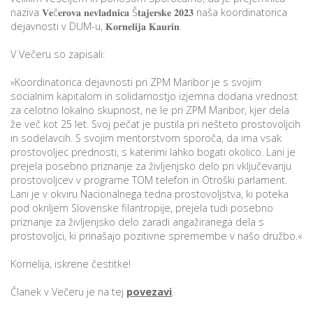
naziva 𝐕𝐞č𝐞𝐫𝐨𝐯𝐚 𝐧𝐞𝐯𝐥𝐚𝐝𝐧𝐢𝐜𝐚 Š𝐭𝐚𝐣𝐞𝐫𝐬𝐤𝐞 𝟐𝟎𝟐𝟑 naša koordinatorica
dejavnosti v DUM-u, 𝐊𝐨𝐫𝐧𝐞𝐥𝐢𝐣𝐚 𝐊𝐚𝐮𝐫𝐢𝐧.
P
V Večeru so zapisali:
/
»Koordinatorica dejavnosti pri ZPM Maribor je s svojim
P
socialnim kapitalom in solidarnostjo izjemna dodana vrednost
za celotno lokalno skupnost, ne le pri ZPM Maribor, kjer dela
o
že več kot 25 let. Svoj pečat je pustila pri nešteto prostovoljcih
in sodelavcih. S svojim mentorstvom sporoča, da ima vsak
prostovoljec prednosti, s katerimi lahko bogati okolico. Lani je
prejela posebno priznanje za življenjsko delo pri vključevanju
prostovoljcev v programe TOM telefon in Otroški parlament.
P
Lani je v okviru Nacionalnega tedna prostovoljstva, ki poteka
R
pod okriljem Slovenske filantropije, prejela tudi posebno
priznanje za življenjsko delo zaradi angažiranega dela s
prostovoljci, ki prinašajo pozitivne spremembe v našo družbo.«
s
p
Kornelija, iskrene čestitke!
Članek v Večeru je na tej
povezavi
.
–
t