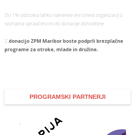
Do 1% odstotka lahko namenite eni izmed organizacij iz
seznama upravičencev do donacije dohodnine.
Z
donacijo ZPM Maribor boste podprli brezplačne
programe za otroke, mlade in družine.
PROGRAMSKI PARTNERJI