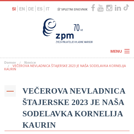
SI
EN
DE
ES
IT
MENU
Domov
Novice
Novice
VEČEROVA NEVLADNICA ŠTAJERSKE 2023 JE NAŠA SODELAVKA KORNELIJA
Koledar
KAURIN
Programi
Naši centri
Letovanja
Humanitarnost
VEČEROVA NEVLADNICA
c
Galerije
O nas
ŠTAJERSKE 2023 JE NAŠA
Podprite nas
–
Prosta delovna mesta
Kolesarimo za otroške sanje
SODELAVKA KORNELIJA
G
KAURIN
–
–
V
–