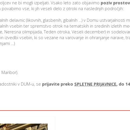
oljcev ne bi mogli izpeljati. Vsako leto zato objavimo
poziv prostov
 povabimo vse, ki jih veseli delo z otroki na naslednjih področjih:
lnih delavnic (likovnih, glasbenih, gibalnih …) v Domu ustvarjalnosti ml
jalnih vsebin ter spremstvo otrok na tematskih in sredinih izletih
e, Neresna olimpijada, Teden otroka, Veseli december) in sodelovanj
n izvedbi vsebin, ki so vezane na varovanje in ohranjanje narave, traj
njami …)
 Maribor).
ladostniki v DUM-u, se
prijavite preko
SPLETNE PRIJAVNICE
, do 14