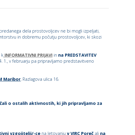
predanega dela prostovoljcev ne bi mogli izpeljati,
torstvu in dobremu počutju prostovoljcev, ki skozi
 k
INFORMATIVNI PRIJAVI
in
na PREDSTAVITEV
4. 1., v februarju pa pripravljamo predstavitveno
PM Maribor
, Razlagova ulica 16.
ali o ostalih aktivnostih, ki jih pripravljamo za
vni vzgojitelji/-ce
na letovanju
v VIRC Poreč
ali
na