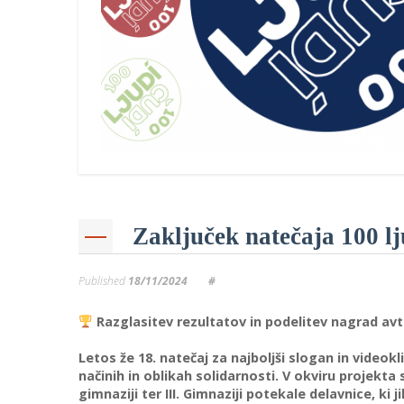
Zaključek natečaja 100 lj
Published
18/11/2024
#
Razglasitev rezultatov in podelitev nagrad av
Letos že 18. natečaj za najboljši slogan in videokl
načinih in oblikah solidarnosti. V okviru projekta
gimnaziji ter III. Gimnaziji potekale delavnice, k