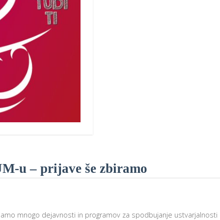
Rojstni dan s prijatelji
TOM – telefon za otroke in mladostnike
Ustvarjalne delavnice
Soba pobega – Prepih v labirintu
Povezani za ljudi
M-u – prijave še zbiramo
jamo mnogo dejavnosti in programov za spodbujanje ustvarjalnosti i