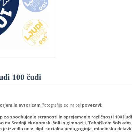
udi 100 čudi
torjem in avtoricam
(fotografije so na tej
povezavi
)
ip za spodbujanje strpnosti in sprejemanje različnosti 100 ljud
 so na Srednji ekonomski šoli in gimnaziji, Tehniškem šolskem c
i jih je izvedla univ. dipl. socialna pedagoginja, mladinska de