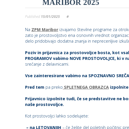
MARIBOR 2025
Published
15/01/2025
#
Na
ZPM Maribor
izvajamo številne programe za otroke,
zato je prostovoljstvo ena osnovnih vrednot organizac
delo pridobivajo dodatna znanja in neprecenljive izkušnj
Poziv in prijavnica za prostovoljce bosta, kot vsa
PROGRAMOV vabimo NOVE PROSTOVOLJCE, ki v na
srečanje z delavnicami.
Vse zainteresirane vabimo na SPOZNAVNO SREČA
Pred tem
pa preko
SPLETNEGA OBRAZCA
izpolnite
Prijavnico izpolnite tudi, če se predstavitve ne bo
naše prostovoljce.
Kot prostovoljci lahko sodelujete:
– na LETOVANJIH
– če želite del poletnih počitnic pre