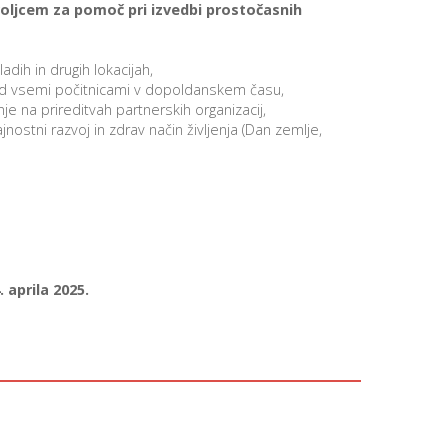
oljcem za pomoč pri izvedbi prostočasnih
adih in drugih lokacijah,
 med vsemi počitnicami v dopoldanskem času,
e na prireditvah partnerskih organizacij,
nostni razvoj in zdrav način življenja (Dan zemlje,
. aprila 2025.