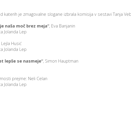
d katerih je zmagovalne slogane izbrala komisija v sestavi Tanja Vebe
 je naša moč brez meja”
, Eva Banjanin
ca Jolanda Lep
, Lejla Husić
ca Jolanda Lep
et lepše se nasmeje”
, Simon Hauptman
rnosti prejme: Neli Celan
ca Jolanda Lep