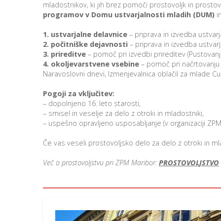
mladostnikov, ki jih brez pomoči prostovoljk in prostov
programov v Domu ustvarjalnosti mladih (DUM)
in
1. ustvarjalne delavnice
– priprava in izvedba ustvarja
2. počitniške dejavnosti
– priprava in izvedba ustvar
3. prireditve
– pomoč pri izvedbi prireditev (Pustovanj
4. okoljevarstvene vsebine
– pomoč pri načrtovanju i
Naravoslovni dnevi, Izmenjevalnica oblačil za mlade Cu
Pogoji za vključitev:
– dopolnjeno 16. leto starosti,
– smisel in veselje za delo z otroki in mladostniki,
– uspešno opravljeno usposabljanje (v organizaciji ZPM
Če vas veseli prostovoljsko delo za delo z otroki in m
Več o prostovoljstvu pri ZPM Maribor:
PROSTOVOLJSTVO