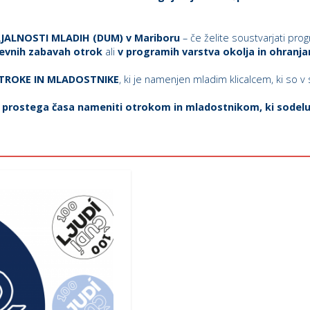
ARJALNOSTI MLADIH (DUM) v Mariboru
– če želite soustvarjati pr
evnih zabavah
otrok
ali
v programih varstva okolja in ohranja
OTROKE IN MLADOSTNIKE
, ki je namenjen mladim klicalcem, ki so v 
ojega prostega časa nameniti otrokom in mladostnikom, ki sode