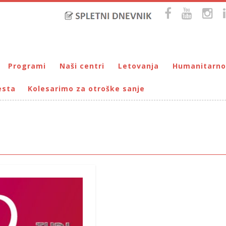
Programi
Naši centri
Letovanja
Humanitarno
esta
Kolesarimo za otroške sanje
Bralna značka
DUM Maribor
Letovanje – VIRC Poreč
Pomežik soncu
Eko programi
VIRC Poreč
Letovanje – DMZ na Pohorju
Dohodnina – Dru
Cunjami – izmenjevalnica oblačil
Galerija male Velike umetnosti
DMZ na Pohorju
Društvo prijate
Info-DUM
Mladi za napredek Maribora
Mladinski center DUM
Omogočimo sanje
Otroški parlament
Počitnice s prijatelji – DUM Maribor
Prireditve / Pust, Teden otroka, dedek Mraz …
Prostovoljstvo