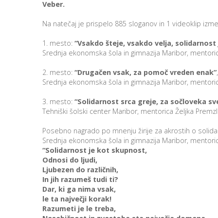
Veber.
Na natečaj je prispelo 885 sloganov in 1 videoklip izme
1. mesto:
“Vsakdo šteje, vsakdo velja, solidarnost
Srednja ekonomska šola in gimnazija Maribor, mentori
2. mesto:
“Drugačen vsak, za pomoč vreden enak”
Srednja ekonomska šola in gimnazija Maribor, mentori
3. mesto:
“Solidarnost srca greje, za sočloveka sv
Tehniški šolski center Maribor, mentorica Željka Premzl
Posebno nagrado po mnenju žirije za akrostih o solida
Srednja ekonomska šola in gimnazija Maribor, mentori
“Solidarnost je kot skupnost,
Odnosi do ljudi,
Ljubezen do različnih,
In jih razumeš tudi ti?
Dar, ki ga nima vsak,
le ta največji korak!
Razumeti je le treba,