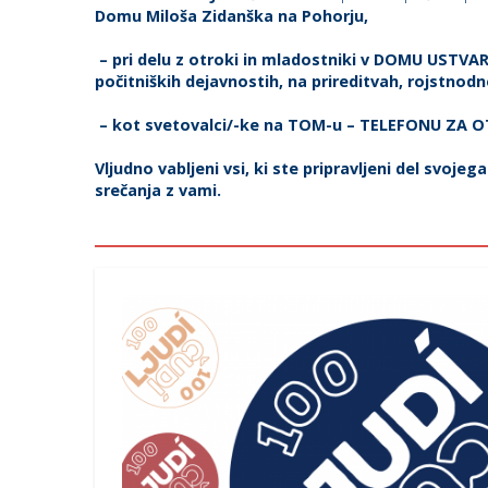
Domu Miloša Zidanška na Pohorju,
– pri delu z otroki in mladostniki v DOMU USTV
počitniških dejavnostih, na prireditvah,
rojstnodn
– kot svetovalci/-ke na TOM-u – TELEFONU ZA 
Vljudno vabljeni vsi, ki ste pripravljeni del sv
srečanja z vami.