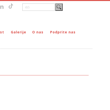
st
Galerije
O nas
Podprite nas
Zgodovina
DONIRAJ – za fizične osebe
štvo prijateljev mladine Maribor
Poslanstvo
DONIRAJ – za pravne osebe
ljev mladine Maribor
Organi
PODARI DOHODNINO
Kontakti
Društva
Prostovoljci
Partnerji
Transparentnost delovanja