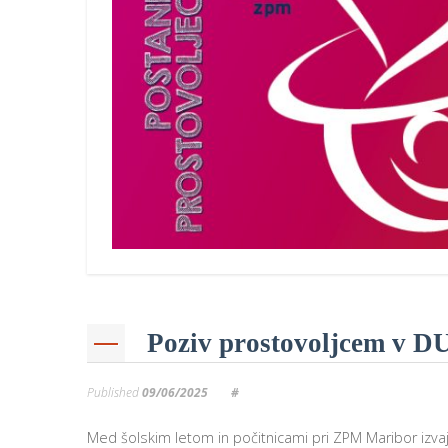
Poziv prostovoljcem v DU
Published
09/06/2025
#
Med šolskim letom in počitnicami pri ZPM Maribor izva