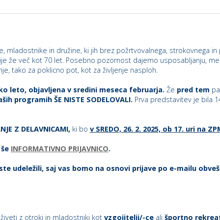
 mladostnike in družine, ki jih brez požrtvovalnega, strokovnega in 
ije že več kot 70 let. Posebno pozornost dajemo usposabljanju, men
e, tako za poklicno pot, kot za življenje nasploh.
ko leto, objavljena v sredini meseca februarja.
Že
pred tem
pa
ših programih ŠE
NISTE SODELOVALI.
Prva predstavitev je bila 1
NJE Z DELAVNICAMI,
ki bo
v
SREDO, 26. 2. 2025, ob 17. uri na Z
 še
INFORMATIVNO PRIJAVNICO
.
ste udeležili, saj vas bomo na osnovi prijave po e-mailu obvešč
živeti z otroki in mladostniki kot
vzgojitelji/-ce
ali
športno rekreati