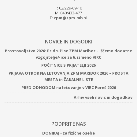
T: 02/229-69-10
M: 040/433-477
E:
zpm@zpm-mb.si
NOVICE IN DOGODKI
Prostovoljstvo 2026: Pridruži se ZPM Maribor – iščemo dodatne
vzgojitelje/-ice za 6. izmeno VIRC
POČITNICE S PRIJATELJI 2026
PRIJAVA OTROK NA LETOVANJA ZPM MARIBOR 2026 – PROSTA
MESTA in ČAKALNE LISTE
PRED ODHODOM na letovanje v VIRC Poreč 2026
Arhiv vseh novic in dogodkov
PODPRITE NAS
DONIRAJ - za fizične osebe