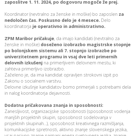
zaposlitve 1. 11. 2024, po dogovoru mogoče že prej.
p
K
f
I
Koordinator (nevtralno za ženske in moške) bo zaposlen
za
nedoločen čas. Poskusno delo je 4 mesece.
Delo
P
koordinatorja
je operativno in administrativno.
P
–
p
ZPM Maribor pričakuje
, da imajo kandidati (nevtralno za
ženske in moške)
doseženo izobrazbo magistrske stopnje
po bolonjskem sistemu ali 7. stopnjo izobrazbe po
univerzitetnem programu in
vsaj dve leti primernih
M
delovnih izkušenj
na primerljivem delovnem mestu, ki
c
zahteva primerljivo izobrazbo.
Zaželeno je, da ima kandidat opravljen strokovni izpit po
Zakonu o socialnem varstvu.
Delovne izkušnje kandidatov bomo primerjali s potrebami dela
s
in nalog koordinatorja dejavnosti.
O
Dodatna pričakovana znanja in sposobnosti:
Zanesljivost, organizacijske sposobnosti (sposobnost vodenja
P
manjših projektnih skupin, sposobnost sodelovanja v
s
projektnih skupinah…), sposobnost kreativnega razmišljanja,
p
komunikacijske spretnosti, aktivno znanje slovenskega jezika,
–
vsaj pasivno znanje najmanj enega svetovnega jezika, znanje