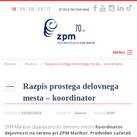
SI
EN
DE
ES
IT
MENU
Domov
Novice
Razpis prostega delovnega mesta – koordinator
Novice
Koledar
Programi
Naši centri
Letovanja
Razpis prostega delovnega
Humanitarnost
c
Galerije
mesta – koordinator
O nas
Podprite nas
–
Prosta delovna mesta
Published
03/09/2024
Posted in:
Novice
Oznake:
DUM
Kolesarimo za otroške sanje
G
–
ZPM Maribor objavlja prosto delovno mesto
Koordinator
dejavnosti na terenu pri ZPM Maribor. Predviden začetek
–
V
–