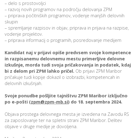
– delo s prostovoljci
– razvoj novih programov na področju delovanja ZPM
– priprava počitniških programov, vodenje manjših delovnih
skupin
i
– spremljanje razpisov in objav, priprava in prijava na razpise,
vodenje projektov.
U
– priprava informacij o programih, posredovanje medijem
d
Kandidat naj v prijavi opiše predvsem svoje kompetence
in razpisanemu delovnemu mestu primerljive delovne
izkušnje, morda tudi svoja pričakovanja in podatek, kdaj
–
bi z delom pri ZPM lahko pričel.
Ob prijavi ZPM Maribor
pričakuje tudi kopije dokazil o izobrazbi, kompetencah in
delovnih izkušnjah.
v
l
Svoje ponudbe pošljite tajništvu ZPM Maribor izključno
po e-pošti (
zpm@zpm-mb.si
) do 18. septembra 2024.
Objava prostega delovnega mesta je izvedena na Zavodu RS
l
za zaposlovanje ter na spletni strani ZPM Maribor. Delitev
objave v druge medije je dovoljena.