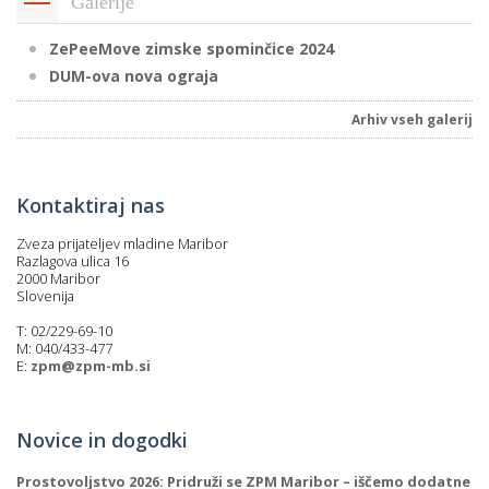
Galerije
ZePeeMove zimske spominčice 2024
DUM-ova nova ograja
Arhiv vseh galerij
Kontaktiraj nas
Zveza prijateljev mladine Maribor
Razlagova ulica 16
2000 Maribor
Slovenija
T: 02/229-69-10
M: 040/433-477
E:
zpm@zpm-mb.si
Novice in dogodki
Prostovoljstvo 2026: Pridruži se ZPM Maribor – iščemo dodatne