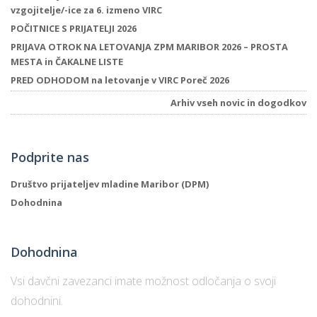
vzgojitelje/-ice za 6. izmeno VIRC
POČITNICE S PRIJATELJI 2026
PRIJAVA OTROK NA LETOVANJA ZPM MARIBOR 2026 – PROSTA
MESTA in ČAKALNE LISTE
PRED ODHODOM na letovanje v VIRC Poreč 2026
Arhiv vseh novic in dogodkov
Podprite nas
Društvo prijateljev mladine Maribor (DPM)
Dohodnina
Dohodnina
Vsi davčni zavezanci imate možnost odločanja o svoji
dohodnini.