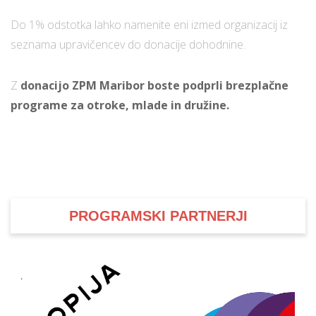
Do 1% odstotka lahko namenite eni izmed organizacij iz
seznama upravičencev do donacije dohodnine.
Z
donacijo ZPM Maribor boste podprli brezplačne
programe za otroke, mlade in družine.
PROGRAMSKI PARTNERJI