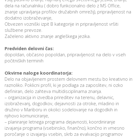
dela na računalniku ( dobro funkcionalno delo z MS Office,
znanje upravljanja profilov družabnih omrežij), pripravljenost na
dodatno izobraževanje,
P
Obvezen vozniški izpit B kategorije in pripravljenost vršiti
/
službene prevoze.
Zaželeno aktivno znanje angleškega jezika.
P
Predviden delovni čas:
o
dopoldan, občasno popoldan, pripravljenost na delo v vseh
počitniških terminih
Okvirne naloge koordinatorja:
Delo na objavljenem prostem delovnem mestu bo kreativno in
P
raznoliko. Poklicni profil, ki je podlaga za zaposlitev, ni ozko
R
definiran, delo zahteva multidisciplinarna znanja.
– organizacija in izvedba prireditev na terenu, delavnic,
izobraževanj, dogodkov, dejavnosti za otroke, mladino in
s
družino v Mariboru in okolici sodelovanje na dogodkih in
p
njihovo komuniciranje,
– planiranje letnega programa dejavnosti, koordiniranje
izvajanja programa (vsebinsko, finančno), končno in vmesno
–
poročanje o izvajanju vsebin, skrb za evalvacijo programov
t