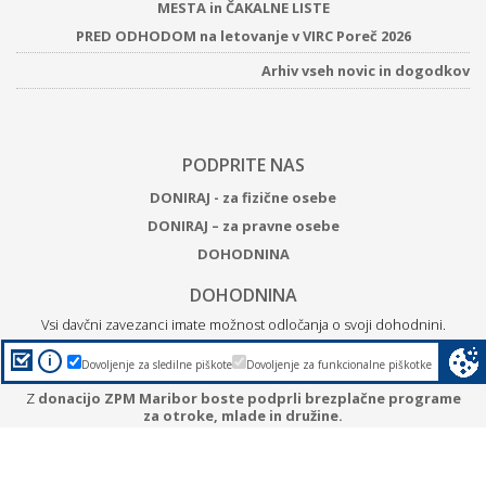
MESTA in ČAKALNE LISTE
PRED ODHODOM na letovanje v VIRC Poreč 2026
Arhiv vseh novic in dogodkov
PODPRITE NAS
DONIRAJ - za fizične osebe
DONIRAJ – za pravne osebe
DOHODNINA
DOHODNINA
Vsi davčni zavezanci imate možnost odločanja o svoji dohodnini.
Do 1% odstotka lahko namenite eni izmed organizacij iz seznama
i
Dovoljenje za sledilne piškote
Dovoljenje za funkcionalne piškotke
upravičencev do donacije dohodnine.
Z
donacijo ZPM Maribor boste podprli brezplačne programe
za otroke, mlade in družine.