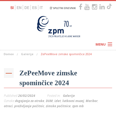
SI
EN
DE
ES
IT
MENU
Domov
Galerije
ZePeeMove zimske spominčice 2024
Novice
Koledar
Programi
Naši centri
Letovanja
ZePeeMove zimske
Humanitarnost
c
Galerije
spominčice 2024
O nas
Podprite nas
–
Prosta delovna mesta
Published
26/02/2024
Posted in:
Galerije
Kolesarimo za otroške sanje
G
Oznake:
dogajanja za otroke
,
DUM
,
izlet
,
lutkovni muzej
,
Maribor
,
otroci
,
preživljanje počitnic
,
zimske počitnice
,
zpm mb
–
–
V
–