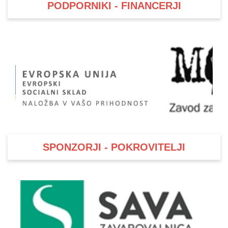
PODPORNIKI - FINANCERJI
i
U
d
–
v
SPONZORJI - POKROVITELJI
l
l