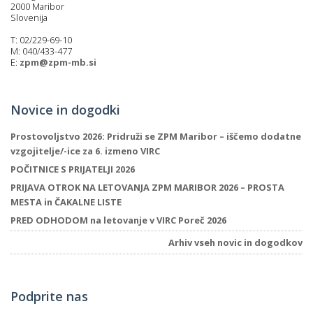
2000 Maribor
Slovenija
T: 02/229-69-10
M: 040/433-477
E:
zpm@zpm-mb.si
Novice in dogodki
Prostovoljstvo 2026: Pridruži se ZPM Maribor – iščemo dodatne
vzgojitelje/-ice za 6. izmeno VIRC
POČITNICE S PRIJATELJI 2026
PRIJAVA OTROK NA LETOVANJA ZPM MARIBOR 2026 – PROSTA
MESTA in ČAKALNE LISTE
PRED ODHODOM na letovanje v VIRC Poreč 2026
Arhiv vseh novic in dogodkov
Podprite nas