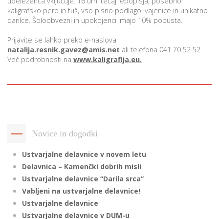
udeleženca vključuje: 16 urni tečaj lepopisja, posebno
kaligrafsko pero in tuš, vso pisno podlago, vajenice in unikatno
darilce. Šoloobvezni in upokojenci imajo 10% popusta.
P
Prijavite se lahko preko e-naslova
/
natalija.resnik.gavez@amis.net
ali telefona 041 70 52 52.
P
Več podrobnosti na
www.kaligrafija.eu.
o
P
Novice in dogodki
R
Ustvarjalne delavnice v novem letu
Delavnica – Kamenčki dobrih misli
s
Ustvarjalne delavnice “Darila srca”
p
Vabljeni na ustvarjalne delavnice!
Ustvarjalne delavnice
–
Ustvarjalne delavnice v DUM-u
t