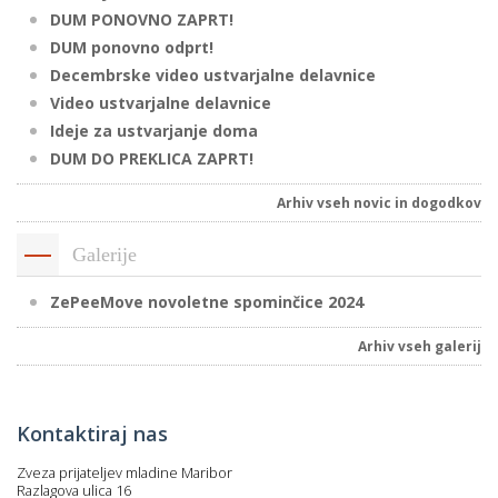
DUM PONOVNO ZAPRT!
DUM ponovno odprt!
Decembrske video ustvarjalne delavnice
i
Video ustvarjalne delavnice
Ideje za ustvarjanje doma
U
DUM DO PREKLICA ZAPRT!
d
Arhiv vseh novic in dogodkov
–
Galerije
v
ZePeeMove novoletne spominčice 2024
l
Arhiv vseh galerij
l
Kontaktiraj nas
Zveza prijateljev mladine Maribor
Razlagova ulica 16