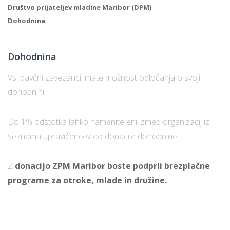
Društvo prijateljev mladine Maribor (DPM)
Dohodnina
Dohodnina
Vsi davčni zavezanci imate možnost odločanja o svoji
dohodnini.
Do 1% odstotka lahko namenite eni izmed organizacij iz
seznama upravičencev do donacije dohodnine.
Z
donacijo ZPM Maribor boste podprli brezplačne
programe za otroke, mlade in družine.