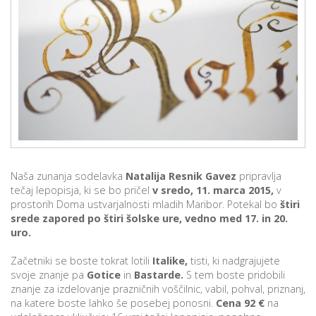
p
K
f
I
P
P
–
p
M
c
Naša zunanja sodelavka
Natalija Resnik Gavez
pripravlja
tečaj lepopisja, ki se bo pričel
v sredo, 11. marca 2015,
v
prostorih Doma ustvarjalnosti mladih Maribor. Potekal bo
štiri
s
srede zapored po štiri šolske ure, vedno med 17. in 20.
O
uro.
P
Začetniki se boste tokrat lotili
Italike,
tisti, ki nadgrajujete
svoje znanje pa
Gotice
in
Bastarde.
S tem boste pridobili
s
znanje za izdelovanje prazničnih voščilnic, vabil, pohval, priznanj,
p
na katere boste lahko še posebej ponosni.
Cena 92 €
na
–