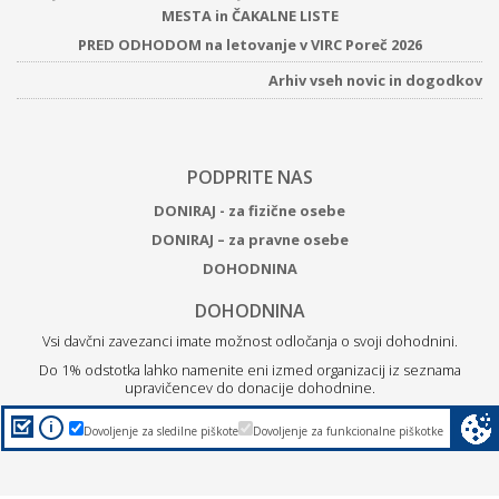
MESTA in ČAKALNE LISTE
PRED ODHODOM na letovanje v VIRC Poreč 2026
Arhiv vseh novic in dogodkov
PODPRITE NAS
DONIRAJ - za fizične osebe
DONIRAJ – za pravne osebe
DOHODNINA
DOHODNINA
Vsi davčni zavezanci imate možnost odločanja o svoji dohodnini.
Do 1% odstotka lahko namenite eni izmed organizacij iz seznama
upravičencev do donacije dohodnine.
Z
donacijo ZPM Maribor boste podprli brezplačne programe
i
Dovoljenje za sledilne piškote
Dovoljenje za funkcionalne piškotke
za otroke, mlade in družine.