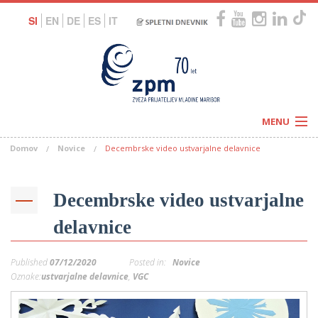
SI
EN
DE
ES
IT
MENU
Domov
Novice
Decembrske video ustvarjalne delavnice
Novice
Koledar
Programi
Naši centri
Letovanja
Decembrske video ustvarjalne
Humanitarnost
c
Galerije
delavnice
O nas
Podprite nas
–
Prosta delovna mesta
Published
07/12/2020
Posted in:
Novice
Kolesarimo za otroške sanje
G
Oznake:
ustvarjalne delavnice
,
VGC
–
–
V
–