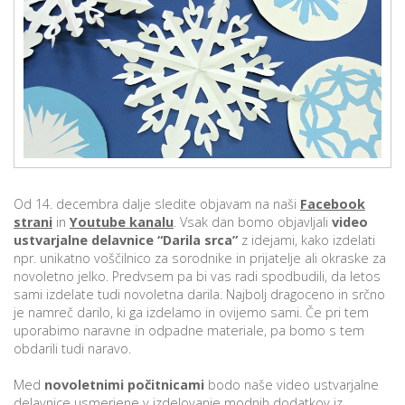
p
K
f
I
P
P
–
p
M
c
Od 14. decembra dalje sledite objavam na naši
Facebook
strani
in
Youtube kanalu
. Vsak dan bomo objavljali
video
ustvarjalne delavnice
“Darila srca”
z idejami, kako izdelati
npr. unikatno voščilnico za sorodnike in prijatelje ali okraske za
s
novoletno jelko. Predvsem pa bi vas radi spodbudili, da letos
O
sami izdelate tudi novoletna darila. Najbolj dragoceno in srčno
je namreč darilo, ki ga izdelamo in ovijemo sami. Če pri tem
uporabimo naravne in odpadne materiale, pa bomo s tem
P
obdarili tudi naravo.
s
p
Med
novoletnimi počitnicami
bodo naše video ustvarjalne
–
delavnice usmerjene v izdelovanje modnih dodatkov iz