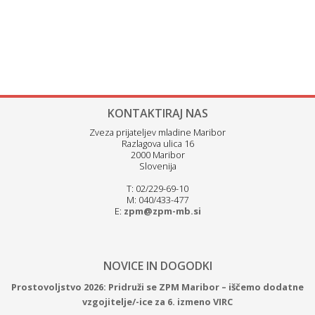
KONTAKTIRAJ NAS
Zveza prijateljev mladine Maribor
Razlagova ulica 16
2000 Maribor
Slovenija
T: 02/229-69-10
M: 040/433-477
E:
zpm@zpm-mb.si
NOVICE IN DOGODKI
Prostovoljstvo 2026: Pridruži se ZPM Maribor – iščemo dodatne
vzgojitelje/-ice za 6. izmeno VIRC