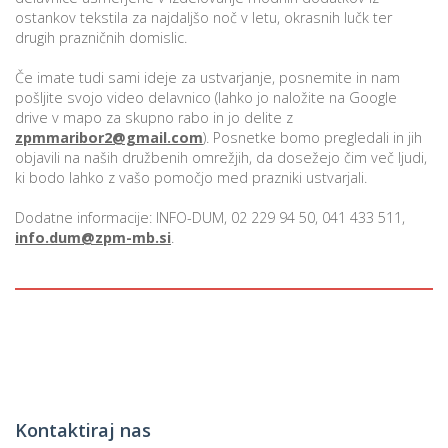
ostankov tekstila za najdaljšo noč v letu, okrasnih lučk ter
drugih prazničnih domislic.
P
Če imate tudi sami ideje za ustvarjanje, posnemite in nam
/
pošljite svojo video delavnico (lahko jo naložite na Google
drive v mapo za skupno rabo in jo delite z
P
zpmmaribor2@gmail.com
). Posnetke bomo pregledali in jih
objavili na naših družbenih omrežjih, da dosežejo čim več ljudi,
o
ki bodo lahko z vašo pomočjo med prazniki ustvarjali.
Dodatne informacije: INFO-DUM, 02 229 94 50, 041 433 511,
info.dum@zpm-mb.si
.
P
R
s
p
–
Kontaktiraj nas
t