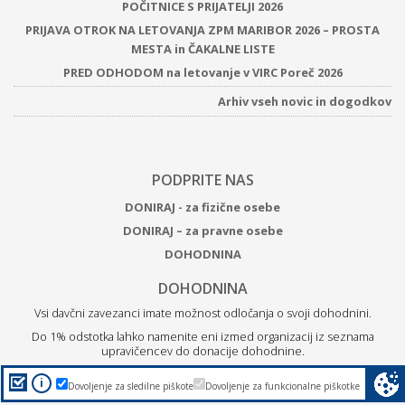
POČITNICE S PRIJATELJI 2026
PRIJAVA OTROK NA LETOVANJA ZPM MARIBOR 2026 – PROSTA
MESTA in ČAKALNE LISTE
PRED ODHODOM na letovanje v VIRC Poreč 2026
Arhiv vseh novic in dogodkov
PODPRITE NAS
DONIRAJ - za fizične osebe
DONIRAJ – za pravne osebe
DOHODNINA
DOHODNINA
Vsi davčni zavezanci imate možnost odločanja o svoji dohodnini.
Do 1% odstotka lahko namenite eni izmed organizacij iz seznama
upravičencev do donacije dohodnine.
Z
donacijo ZPM Maribor boste podprli brezplačne programe
i
Dovoljenje za sledilne piškote
Dovoljenje za funkcionalne piškotke
za otroke, mlade in družine.