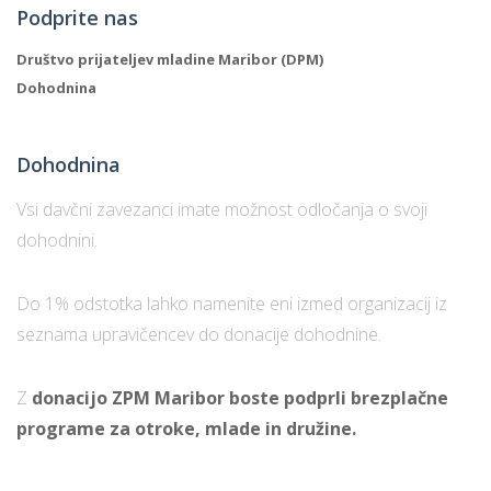
Podprite nas
Društvo prijateljev mladine Maribor (DPM)
Dohodnina
Dohodnina
Vsi davčni zavezanci imate možnost odločanja o svoji
dohodnini.
Do 1% odstotka lahko namenite eni izmed organizacij iz
seznama upravičencev do donacije dohodnine.
Z
donacijo ZPM Maribor boste podprli brezplačne
programe za otroke, mlade in družine.