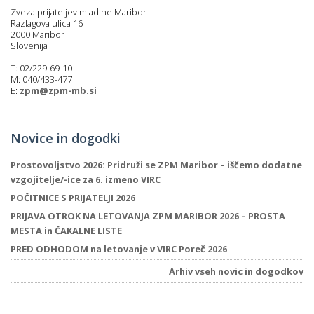
Zveza prijateljev mladine Maribor
Razlagova ulica 16
2000 Maribor
Slovenija
i
T: 02/229-69-10
M: 040/433-477
U
E:
zpm@zpm-mb.si
d
Novice in dogodki
–
Prostovoljstvo 2026: Pridruži se ZPM Maribor – iščemo dodatne
vzgojitelje/-ice za 6. izmeno VIRC
v
POČITNICE S PRIJATELJI 2026
l
PRIJAVA OTROK NA LETOVANJA ZPM MARIBOR 2026 – PROSTA
MESTA in ČAKALNE LISTE
PRED ODHODOM na letovanje v VIRC Poreč 2026
l
Arhiv vseh novic in dogodkov