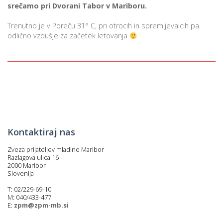
srečamo pri Dvorani Tabor v Mariboru.
Trenutno je v Poreču 31° C, pri otrocih in spremljevalcih pa
odlično vzdušje za začetek letovanja
Kontaktiraj nas
Zveza prijateljev mladine Maribor
Razlagova ulica 16
2000 Maribor
Slovenija
T: 02/229-69-10
M: 040/433-477
E:
zpm@zpm-mb.si