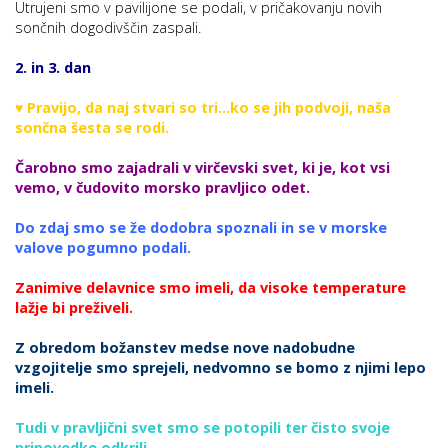
Utrujeni smo v pavilijone se podali, v pričakovanju novih
sončnih dogodivščin zaspali.
2. in 3. dan
♥ Pravijo, da naj stvari so tri…ko se jih podvoji, naša
sončna šesta se rodi.
Čarobno smo zajadrali v virčevski svet, ki je, kot vsi
vemo, v čudovito morsko pravljico odet.
Do zdaj smo se že dodobra spoznali in se v morske
valove pogumno podali.
Zanimive delavnice smo imeli, da visoke temperature
lažje bi preživeli.
Z obredom božanstev medse nove nadobudne
vzgojitelje smo sprejeli, nedvomno se bomo z njimi lepo
imeli.
Tudi v pravljični svet smo se potopili ter čisto svoje
pripovedke odkrili.