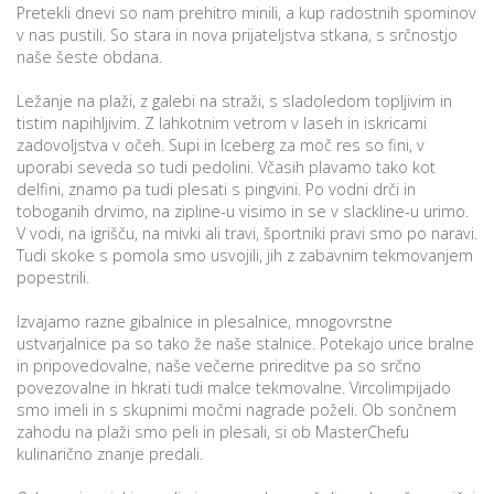
Pretekli dnevi so nam prehitro minili, a kup radostnih spominov
v nas pustili. So stara in nova prijateljstva stkana, s srčnostjo
naše šeste obdana.
P
Ležanje na plaži, z galebi na straži, s sladoledom topljivim in
/
tistim napihljivim. Z lahkotnim vetrom v laseh in iskricami
P
zadovoljstva v očeh. Supi in Iceberg za moč res so fini, v
uporabi seveda so tudi pedolini. Včasih plavamo tako kot
o
delfini, znamo pa tudi plesati s pingvini. Po vodni drči in
toboganih drvimo, na zipline-u visimo in se v slackline-u urimo.
V vodi, na igrišču, na mivki ali travi, športniki pravi smo po naravi.
Tudi skoke s pomola smo usvojili, jih z zabavnim tekmovanjem
popestrili.
P
Izvajamo razne gibalnice in plesalnice, mnogovrstne
R
ustvarjalnice pa so tako že naše stalnice. Potekajo urice bralne
in pripovedovalne, naše večerne prireditve pa so srčno
s
povezovalne in hkrati tudi malce tekmovalne. Vircolimpijado
p
smo imeli in s skupnimi močmi nagrade poželi. Ob sončnem
zahodu na plaži smo peli in plesali, si ob MasterChefu
kulinarično znanje predali.
–
t