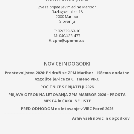
Zveza prijateljev mladine Maribor
Razlagova ulica 16
2000 Maribor
Slovenija
T: 02/229-69-10
M: 040/433-477
E:
zpm@zpm-mb.si
NOVICE IN DOGODKI
Prostovoljstvo 2026: Pridruži se ZPM Maribor – iščemo dodatne
vzgojitelje/-ice za 6. izmeno VIRC
POČITNICE S PRIJATELJI 2026
PRIJAVA OTROK NA LETOVANJA ZPM MARIBOR 2026 – PROSTA
MESTA in ČAKALNE LISTE
PRED ODHODOM na letovanje v VIRC Poreč 2026
Arhiv vseh novic in dogodkov