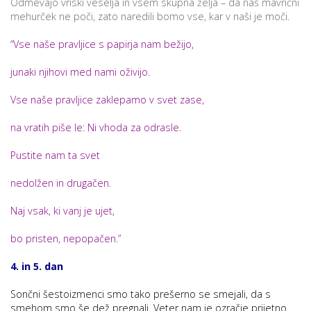
Odmevajo vriski veselja in vsem skupna želja – da naš mavrični
mehurček ne poči, zato naredili bomo vse, kar v naši je moči.
“Vse naše pravljice s papirja nam bežijo,
i
junaki njihovi med nami oživijo.
U
Vse naše pravljice zaklepamo v svet zase,
d
na vratih piše le: Ni vhoda za odrasle.
–
Pustite nam ta svet
nedolžen in drugačen.
v
l
Naj vsak, ki vanj je ujet,
bo pristen, nepopačen.”
l
4. in 5. dan
Sončni šestoizmenci smo tako prešerno se smejali, da s
smehom smo še dež pregnali. Veter nam je ozračje prijetno