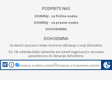
PODPRITE NAS
DONIRAJ - za fizične osebe
DONIRAJ – za pravne osebe
DOHODNINA
DOHODNINA
Vsi davčni zavezanci imate možnost odločanja o svoji dohodnini.
Do 1% odstotka lahko namenite eni izmed organizacij iz seznama
upravičencev do donacije dohodnine.
Z
donacijo ZPM Maribor boste podprli brezplačne programe
i
Dovoljenje za sledilne piškote
Dovoljenje za funkcionalne piškotke
za otroke, mlade in družine.