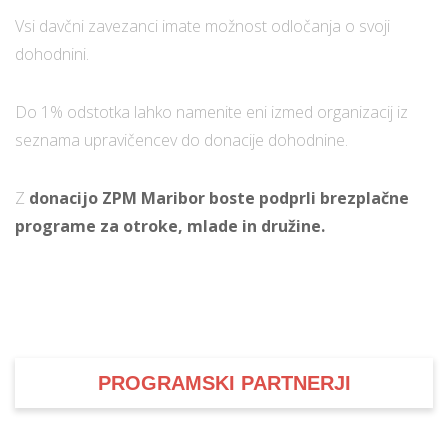
Vsi davčni zavezanci imate možnost odločanja o svoji
dohodnini.
Do 1% odstotka lahko namenite eni izmed organizacij iz
seznama upravičencev do donacije dohodnine.
Z
donacijo ZPM Maribor boste podprli brezplačne
programe za otroke, mlade in družine.
PROGRAMSKI PARTNERJI