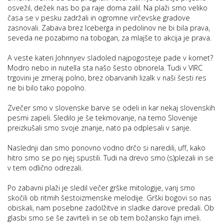
osvežil, dežek nas bo pa raje doma zalil. Na plaži smo veliko
časa se v pesku zadržali in ogromne virčevske gradove
zasnovali. Zabava brez Iceberga in pedolinov ne bi bila prava,
seveda ne pozabimo na tobogan, za mlajše to akcija je prava.
A veste kateri Johnnyev sladoled najpogosteje pade v kornet?
Modro nebo in nutella sta našo šesto obnorela. Tudi v VIRC
trgovini je zmeraj polno, brez obarvanih lizalk v naši šesti res
ne bi bilo tako popolno.
Zvečer smo v slovenske barve se odeli in kar nekaj slovenskih
pesmi zapeli. Sledilo je še tekmovanje, na temo Slovenije
preizkušali smo svoje znanje, nato pa odplesali v sanje.
Naslednji dan smo ponovno vodno drčo si naredili, uff, kako
hitro smo se po njej spustili. Tudi na drevo smo (s)plezali in se
v tem odlično odrezali.
Po zabavni plaži je sledil večer grške mitologije, vanj smo
skočili ob ritmih šestoizmenske melodije. Grški bogovi so nas
obiskali, nam posebne zadolžitve in sladke darove predali. Ob
glasbi smo se še zavrteli in se ob tem božansko fajn imeli.