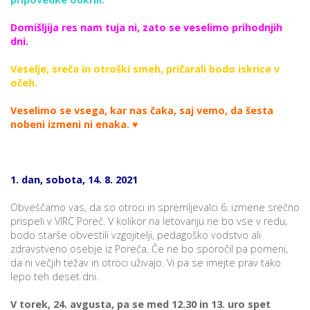
Domišljija res nam tuja ni, zato se veselimo prihodnjih
dni.
Veselje, sreča in otroški smeh, pričarali bodo iskrice v
očeh.
Veselimo se vsega, kar nas čaka, saj vemo, da šesta
nobeni izmeni ni enaka. ♥
1. dan, sobota, 14. 8. 2021
Obveščamo vas, da so otroci in spremljevalci 6. izmene srečno
prispeli v VIRC Poreč. V kolikor na letovanju ne bo vse v redu,
bodo starše obvestili vzgojitelji, pedagoško vodstvo ali
zdravstveno osebje iz Poreča. Če ne bo sporočil pa pomeni,
da ni večjih težav in otroci uživajo. Vi pa se imejte prav tako
lepo teh deset dni.
V torek, 24. avgusta, pa se med 12.30 in 13. uro spet