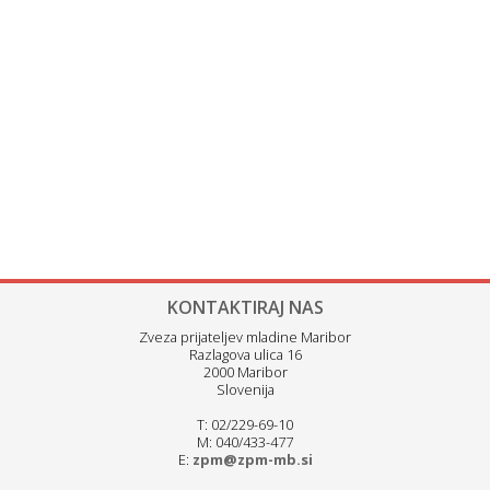
KONTAKTIRAJ NAS
Zveza prijateljev mladine Maribor
Razlagova ulica 16
2000 Maribor
Slovenija
T: 02/229-69-10
M: 040/433-477
E:
zpm@zpm-mb.si