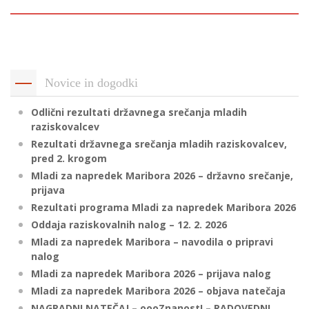
p
K
f
I
P
P
–
p
Novice in dogodki
Odlični rezultati državnega srečanja mladih
raziskovalcev
M
Rezultati državnega srečanja mladih raziskovalcev,
c
pred 2. krogom
Mladi za napredek Maribora 2026 – državno srečanje,
prijava
s
Rezultati programa Mladi za napredek Maribora 2026
O
Oddaja raziskovalnih nalog – 12. 2. 2026
Mladi za napredek Maribora – navodila o pripravi
P
nalog
s
Mladi za napredek Maribora 2026 – prijava nalog
p
Mladi za napredek Maribora 2026 – objava natečaja
–
NAGRADNI NATEČAJ – oooZnanost! – RADOVEDNI