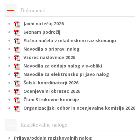
Dokumenti
i
Javni natečaj 2026
Seznam področij
U
Etična načela v mladinskem raziskovanju
d
Navodila o pripravi nalog
Vzorec naslovnice 2026
Navodila za oddajo nalog v e-obliki
–
Navodila za elektronsko prijavo nalog
Šolski koordinatorji 2026
v
Ocenjevalni obrazec 2026
l
Člani Strokovne komisije
Organizacijski odbor in ocenjevalne komisije 2026
l
Raziskovalne naloge
Prijava/oddaja raziskovalnih nalog