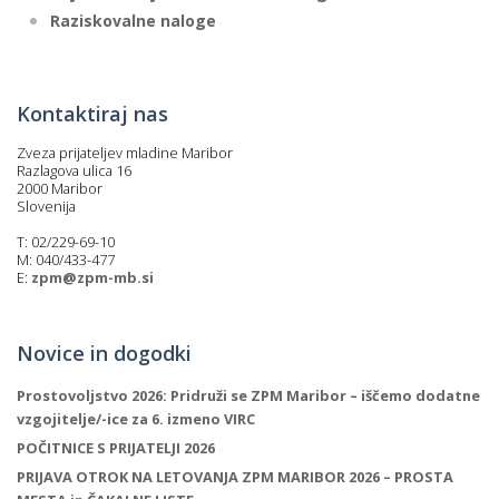
Raziskovalne naloge
Kontaktiraj nas
Zveza prijateljev mladine Maribor
Razlagova ulica 16
2000 Maribor
Slovenija
T: 02/229-69-10
M: 040/433-477
E:
zpm@zpm-mb.si
Novice in dogodki
Prostovoljstvo 2026: Pridruži se ZPM Maribor – iščemo dodatne
vzgojitelje/-ice za 6. izmeno VIRC
POČITNICE S PRIJATELJI 2026
PRIJAVA OTROK NA LETOVANJA ZPM MARIBOR 2026 – PROSTA