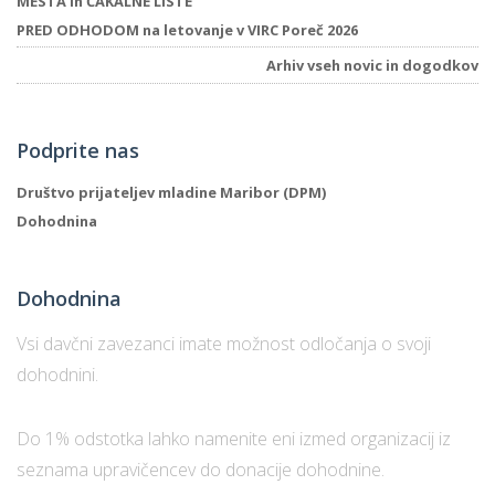
MESTA in ČAKALNE LISTE
PRED ODHODOM na letovanje v VIRC Poreč 2026
Arhiv vseh novic in dogodkov
Podprite nas
Društvo prijateljev mladine Maribor (DPM)
Dohodnina
Dohodnina
Vsi davčni zavezanci imate možnost odločanja o svoji
dohodnini.
Do 1% odstotka lahko namenite eni izmed organizacij iz
seznama upravičencev do donacije dohodnine.