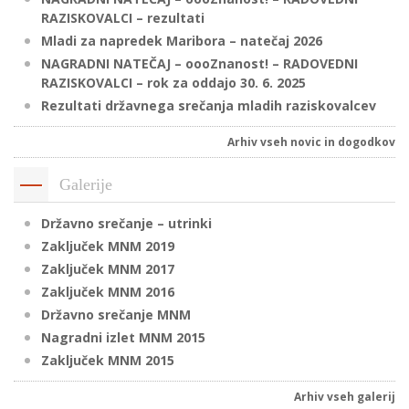
RAZISKOVALCI – rezultati
Mladi za napredek Maribora – natečaj 2026
P
NAGRADNI NATEČAJ – oooZnanost! – RADOVEDNI
RAZISKOVALCI – rok za oddajo 30. 6. 2025
/
Rezultati državnega srečanja mladih raziskovalcev
P
Arhiv vseh novic in dogodkov
o
Galerije
Državno srečanje – utrinki
P
Zaključek MNM 2019
R
Zaključek MNM 2017
Zaključek MNM 2016
s
Državno srečanje MNM
p
Nagradni izlet MNM 2015
Zaključek MNM 2015
–
Arhiv vseh galerij
t