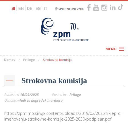
SI
EN
DE
ES
IT
MENU
Domov
Priloge
Strokovna komisija
Novice
Koledar
Programi
Naši centri
Letovanja
Strokovna komisija
Humanitarnost
c
Galerije
O nas
Published
16/09/2025
Posted in:
Priloge
Podprite nas
–
Oznake:
mladi za napredek maribora
Prosta delovna mesta
Kolesarimo za otroške sanje
G
https://zpm-mb.si/wp-content/uploads/2019/02/2025-Sklep-o-
–
imenovanju-strokovne-komisije-2025-2030-podpisan.pdf
–
V
–