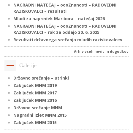
NAGRADNI NATEČAJ – oooZnanost! – RADOVEDNI
RAZISKOVALCI – rezultati
Mladi za napredek Maribora – natečaj 2026
P
NAGRADNI NATEČAJ – oooZnanost! – RADOVEDNI
/
RAZISKOVALCI – rok za oddajo 30. 6. 2025
P
Rezultati državnega srečanja mladih raziskovalcev
o
Arhiv vseh novic in dogodkov
Galerije
Državno srečanje – utrinki
P
Zaključek MNM 2019
R
Zaključek MNM 2017
Zaključek MNM 2016
s
Državno srečanje MNM
p
Nagradni izlet MNM 2015
Zaključek MNM 2015
–
t