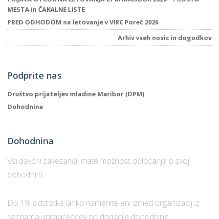
MESTA in ČAKALNE LISTE
PRED ODHODOM na letovanje v VIRC Poreč 2026
Arhiv vseh novic in dogodkov
Podprite nas
Društvo prijateljev mladine Maribor (DPM)
Dohodnina
Dohodnina
Vsi davčni zavezanci imate možnost odločanja o svoji
dohodnini.
Do 1% odstotka lahko namenite eni izmed organizacij iz
seznama upravičencev do donacije dohodnine.