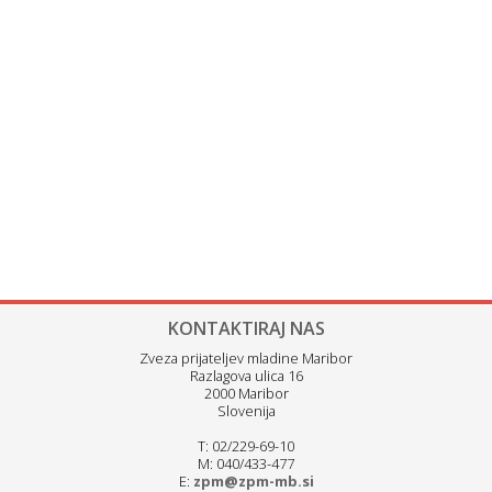
KONTAKTIRAJ NAS
Zveza prijateljev mladine Maribor
Razlagova ulica 16
2000 Maribor
Slovenija
T: 02/229-69-10
M: 040/433-477
E:
zpm@zpm-mb.si