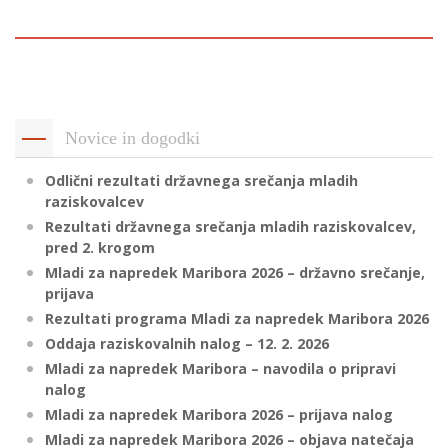
p
K
f
I
P
P
–
p
Novice in dogodki
Odlični rezultati državnega srečanja mladih
M
raziskovalcev
c
Rezultati državnega srečanja mladih raziskovalcev,
pred 2. krogom
Mladi za napredek Maribora 2026 – državno srečanje,
s
prijava
O
Rezultati programa Mladi za napredek Maribora 2026
Oddaja raziskovalnih nalog – 12. 2. 2026
P
Mladi za napredek Maribora – navodila o pripravi
nalog
s
Mladi za napredek Maribora 2026 – prijava nalog
p
Mladi za napredek Maribora 2026 – objava natečaja
–