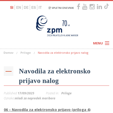
SI
EN
DE
ES
IT
MENU
Domov
Priloge
Navodila za elektronsko prijavo nalog
Novice
Koledar
Programi
Naši centri
Letovanja
Navodila za elektronsko
Humanitarnost
c
Galerije
prijavo nalog
O nas
Podprite nas
–
Prosta delovna mesta
Published
17/09/2025
Posted in:
Priloge
Kolesarimo za otroške sanje
G
Oznake:
mladi za napredek maribora
–
06 – Navodila za elektronsko prijavo (priloga 4)
–
V
–