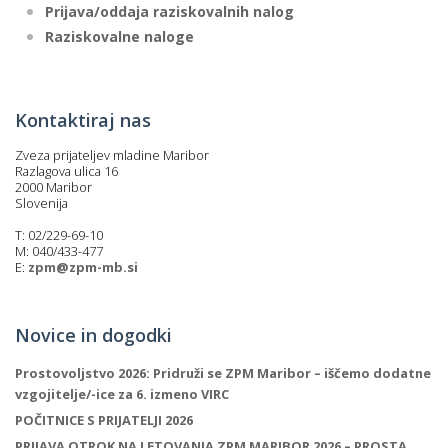
Prijava/oddaja raziskovalnih nalog
Raziskovalne naloge
Kontaktiraj nas
Zveza prijateljev mladine Maribor
Razlagova ulica 16
2000 Maribor
Slovenija
T: 02/229-69-10
M: 040/433-477
E:
zpm@zpm-mb.si
Novice in dogodki
Prostovoljstvo 2026: Pridruži se ZPM Maribor – iščemo dodatne
vzgojitelje/-ice za 6. izmeno VIRC
POČITNICE S PRIJATELJI 2026
PRIJAVA OTROK NA LETOVANJA ZPM MARIBOR 2026 – PROSTA