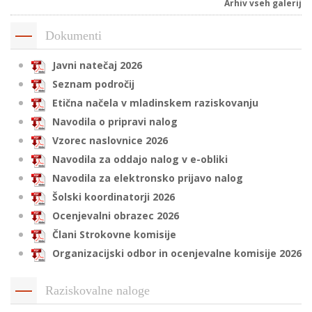
Arhiv vseh galerij
Dokumenti
i
Javni natečaj 2026
Seznam področij
U
d
Etična načela v mladinskem raziskovanju
Navodila o pripravi nalog
Vzorec naslovnice 2026
–
Navodila za oddajo nalog v e-obliki
Navodila za elektronsko prijavo nalog
v
Šolski koordinatorji 2026
l
Ocenjevalni obrazec 2026
Člani Strokovne komisije
Organizacijski odbor in ocenjevalne komisije 2026
l
Raziskovalne naloge