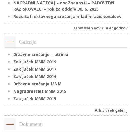
NAGRADNI NATEČAJ – oooZnanost! – RADOVEDNI
RAZISKOVALCI – rok za oddajo 30. 6. 2025
Rezultati državnega srečanja mladih raziskovalcev
P
/
Arhiv vseh novic in dogodkov
P
Galerije
o
Državno srečanje – utrinki
Zaključek MNM 2019
Zaključek MNM 2017
Zaključek MNM 2016
P
Državno srečanje MNM
R
Nagradni izlet MNM 2015
Zaključek MNM 2015
s
p
Arhiv vseh galerij
–
Dokumenti
t