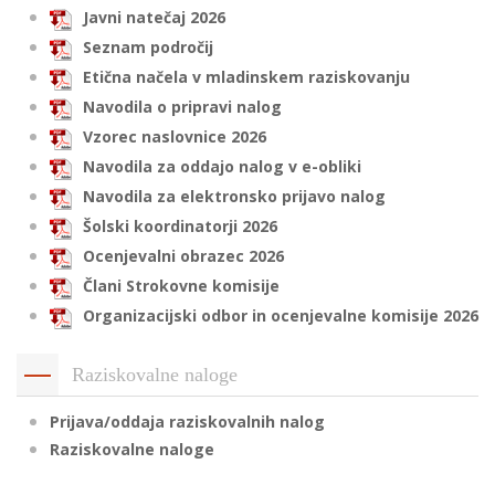
Javni natečaj 2026
Seznam področij
Etična načela v mladinskem raziskovanju
i
Navodila o pripravi nalog
U
Vzorec naslovnice 2026
d
Navodila za oddajo nalog v e-obliki
Navodila za elektronsko prijavo nalog
Šolski koordinatorji 2026
–
Ocenjevalni obrazec 2026
Člani Strokovne komisije
v
Organizacijski odbor in ocenjevalne komisije 2026
l
Raziskovalne naloge
l
Prijava/oddaja raziskovalnih nalog
Raziskovalne naloge