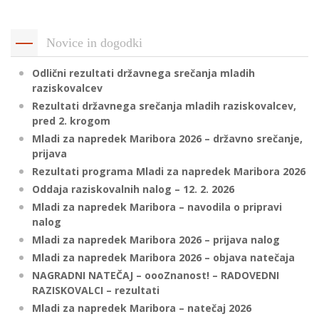
p
K
f
I
Novice in dogodki
P
P
Odlični rezultati državnega srečanja mladih
–
p
raziskovalcev
Rezultati državnega srečanja mladih raziskovalcev,
pred 2. krogom
M
Mladi za napredek Maribora 2026 – državno srečanje,
prijava
c
Rezultati programa Mladi za napredek Maribora 2026
Oddaja raziskovalnih nalog – 12. 2. 2026
Mladi za napredek Maribora – navodila o pripravi
s
nalog
O
Mladi za napredek Maribora 2026 – prijava nalog
Mladi za napredek Maribora 2026 – objava natečaja
P
NAGRADNI NATEČAJ – oooZnanost! – RADOVEDNI
s
RAZISKOVALCI – rezultati
p
Mladi za napredek Maribora – natečaj 2026
–