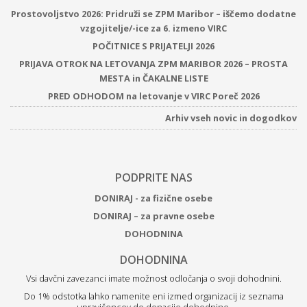
Prostovoljstvo 2026: Pridruži se ZPM Maribor – iščemo dodatne
vzgojitelje/-ice za 6. izmeno VIRC
POČITNICE S PRIJATELJI 2026
PRIJAVA OTROK NA LETOVANJA ZPM MARIBOR 2026 – PROSTA
MESTA in ČAKALNE LISTE
PRED ODHODOM na letovanje v VIRC Poreč 2026
Arhiv vseh novic in dogodkov
PODPRITE NAS
DONIRAJ - za fizične osebe
DONIRAJ – za pravne osebe
DOHODNINA
DOHODNINA
Vsi davčni zavezanci imate možnost odločanja o svoji dohodnini.
Do 1% odstotka lahko namenite eni izmed organizacij iz seznama
upravičencev do donacije dohodnine.