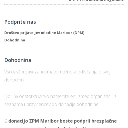
Podprite nas
Društvo prijateljev mladine Maribor (DPM)
Dohodnina
Dohodnina
Vsi davčni zavezanci imate možnost odločanja o svoji
dohodnini.
Do 1% odstotka lahko namenite eni izmed organizacij iz
seznama upravičencev do donacije dohodnine.
Z
donacijo ZPM Maribor boste podprli brezplačne