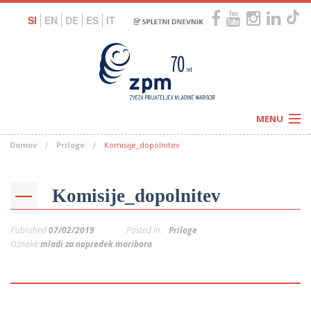
SI
EN
DE
ES
IT
MENU
Domov
Priloge
Komisije_dopolnitev
Novice
Koledar
Programi
Naši centri
Letovanja
Komisije_dopolnitev
Humanitarnost
c
Galerije
O nas
Published
07/02/2019
Posted in:
Priloge
Podprite nas
–
Oznake:
mladi za napredek maribora
Prosta delovna mesta
Kolesarimo za otroške sanje
G
–
–
V
–