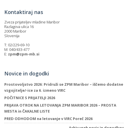
Kontaktiraj nas
Zveza prijateljev mladine Maribor
Razlagova ulica 16
2000 Maribor
Slovenija
T: 02/229-69-10
M: 040/433-477
E:
zpm@zpm-mb.si
Novice in dogodki
Prostovoljstvo 2026: Pridruži se ZPM Maribor – iščemo dodatne
vzgojitelje/-ice za 6. izmeno VIRC
POČITNICE S PRIJATELJI 2026
PRIJAVA OTROK NA LETOVANJA ZPM MARIBOR 2026 – PROSTA
MESTA in ČAKALNE LISTE
PRED ODHODOM na letovanje v VIRC Poreč 2026
Arhiv vseh novic in dogodkov