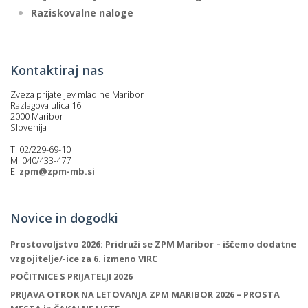
Raziskovalne naloge
Kontaktiraj nas
Zveza prijateljev mladine Maribor
Razlagova ulica 16
2000 Maribor
Slovenija
T: 02/229-69-10
M: 040/433-477
E:
zpm@zpm-mb.si
Novice in dogodki
Prostovoljstvo 2026: Pridruži se ZPM Maribor – iščemo dodatne
vzgojitelje/-ice za 6. izmeno VIRC
POČITNICE S PRIJATELJI 2026
PRIJAVA OTROK NA LETOVANJA ZPM MARIBOR 2026 – PROSTA