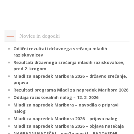
p
K
f
I
P
P
–
p
Novice in dogodki
Odlični rezultati državnega srečanja mladih
raziskovalcev
M
Rezultati državnega srečanja mladih raziskovalcev,
c
pred 2. krogom
Mladi za napredek Maribora 2026 – državno srečanje,
prijava
s
Rezultati programa Mladi za napredek Maribora 2026
O
Oddaja raziskovalnih nalog – 12. 2. 2026
Mladi za napredek Maribora – navodila o pripravi
P
nalog
s
Mladi za napredek Maribora 2026 – prijava nalog
p
Mladi za napredek Maribora 2026 – objava natečaja
–
NAGRADNI NATEČAJ – oooZnanost! – RADOVEDNI