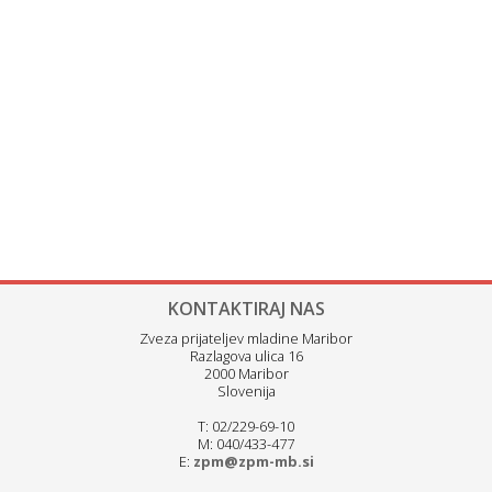
KONTAKTIRAJ NAS
Zveza prijateljev mladine Maribor
Razlagova ulica 16
2000 Maribor
Slovenija
T: 02/229-69-10
M: 040/433-477
E:
zpm@zpm-mb.si