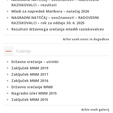
RAZISKOVALCI – rezultati
Mladi za napredek Maribora – natečaj 2026
P
NAGRADNI NATEČAJ – oooZnanost! – RADOVEDNI
RAZISKOVALCI – rok za oddajo 30. 6. 2025
/
Rezultati državnega srečanja mladih raziskovalcev
P
Arhiv vseh novic in dogodkov
o
Galerije
Državno srečanje – utrinki
P
Zaključek MNM 2019
R
Zaključek MNM 2017
Zaključek MNM 2016
s
Državno srečanje MNM
p
Nagradni izlet MNM 2015
Zaključek MNM 2015
–
Arhiv vseh galerij
t