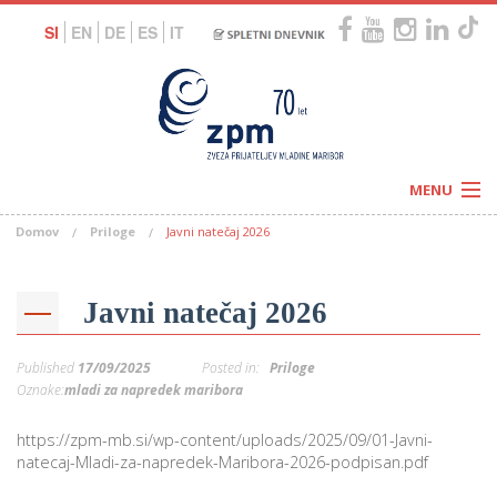
SI
EN
DE
ES
IT
MENU
Domov
Priloge
Javni natečaj 2026
Novice
Koledar
Programi
Naši centri
Letovanja
Javni natečaj 2026
Humanitarnost
c
Galerije
O nas
Published
17/09/2025
Posted in:
Priloge
Podprite nas
–
Oznake:
mladi za napredek maribora
Prosta delovna mesta
Kolesarimo za otroške sanje
G
https://zpm-mb.si/wp-content/uploads/2025/09/01-Javni-
–
natecaj-Mladi-za-napredek-Maribora-2026-podpisan.pdf
–
V
–