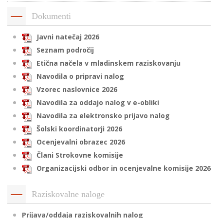
Dokumenti
i
Javni natečaj 2026
Seznam področij
U
Etična načela v mladinskem raziskovanju
d
Navodila o pripravi nalog
Vzorec naslovnice 2026
Navodila za oddajo nalog v e-obliki
–
Navodila za elektronsko prijavo nalog
Šolski koordinatorji 2026
v
Ocenjevalni obrazec 2026
l
Člani Strokovne komisije
Organizacijski odbor in ocenjevalne komisije 2026
l
Raziskovalne naloge
Prijava/oddaja raziskovalnih nalog