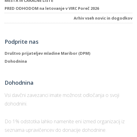
MESTA in ČAKALNE LISTE
PRED ODHODOM na letovanje v VIRC Poreč 2026
Arhiv vseh novic in dogodkov
Podprite nas
Društvo prijateljev mladine Maribor (DPM)
Dohodnina
Dohodnina
Vsi davčni zavezanci imate možnost odločanja o svoji
dohodnini.
Do 1% odstotka lahko namenite eni izmed organizacij iz
seznama upravičencev do donacije dohodnine.