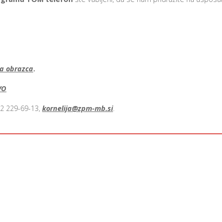
a obrazca
.
VO
02 229-69-13,
kornelija@zpm-mb.si
.