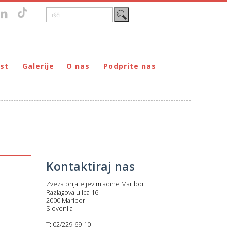
st
Galerije
O nas
Podprite nas
Zgodovina
DONIRAJ – za fizične osebe
štvo prijateljev mladine Maribor
Poslanstvo
DONIRAJ – za pravne osebe
ljev mladine Maribor
Organi
PODARI DOHODNINO
Kontakti
Društva
Prostovoljci
Kontaktiraj nas
Partnerji
Transparentnost delovanja
Zveza prijateljev mladine Maribor
Razlagova ulica 16
2000 Maribor
Slovenija
T: 02/229-69-10