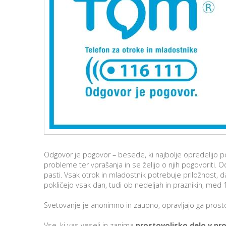
Odgovor je pogovor – besede, ki najbolje opredelijo p
probleme ter vprašanja in se želijo o njih pogovoriti.
pasti. Vsak otrok in mladostnik potrebuje priložnost, 
pokličejo vsak dan, tudi ob nedeljah in praznikih, med 1
Svetovanje je anonimno in zaupno, opravljajo ga prostovo
Vse, ki vas veseli in zanima
prostovoljsko delo v p