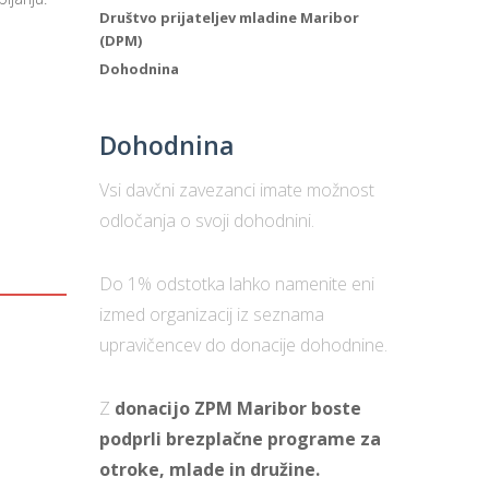
Društvo prijateljev mladine Maribor
(DPM)
Dohodnina
Dohodnina
Vsi davčni zavezanci imate možnost
odločanja o svoji dohodnini.
Do 1% odstotka lahko namenite eni
izmed organizacij iz seznama
upravičencev do donacije dohodnine.
Z
donacijo ZPM Maribor boste
podprli brezplačne programe za
otroke, mlade in družine.