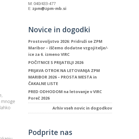
M: 040/433-477
E:
zpm@zpm-mb.si
Novice in dogodki
Prostovoljstvo 2026: Pridruži se ZPM
Maribor – iščemo dodatne vzgojitelje/-
ice za 6. izmeno VIRC
POČITNICE S PRIJATELJI 2026
PRIJAVA OTROK NA LETOVANJA ZPM
MARIBOR 2026 – PROSTA MESTA in
ČAKALNE LISTE
PRED ODHODOM na letovanje v VIRC
e,
Poreč 2026
in mnoge
 lahko
Arhiv vseh novic in dogodkov
Podprite nas
ljanju.