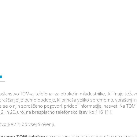
Rojstni dan s prijatelji
TOM – telefon za otroke in mladostnike
Ustvarjalne delavnice
Soba pobega – Prepih v labirintu
Povezani za ljudi
oslanstvo TOM-a, telefona za otroke in mladostnike, ki imajo težav
 Odraščanje je burno obdobje, ki prinaša veliko sprememb, vprašanj 
da se o njih sproščeno pogovori, pridobi informacije, nasvet. Na TOM
2. in 20. uro, na brezplačno telefonsko številko 116 111.
ljke /-ci po vsej Sloveniji.
rogramu TOM telefon
ste vabljeni, da se nam pridružite na usposab