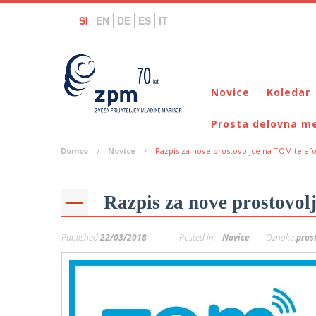
SI
EN
DE
ES
IT
Novice
Koledar
Prosta delovna m
Domov
Novice
Razpis za nove prostovoljce na TOM telefo
Razpis za nove prostovol
Published
22/03/2018
Posted in:
Novice
Oznake:
pros