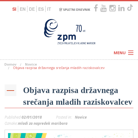
SI
EN
DE
ES
IT
MENU
Domov
Novice
Novice
Objava razpisa državnega srečanja mladih raziskovalcev
Koledar
Programi
Naši centri
Letovanja
Objava razpisa državnega
Humanitarnost
c
Galerije
O nas
srečanja mladih raziskovalcev
Podprite nas
–
Prosta delovna mesta
Kolesarimo za otroške sanje
Published
02/01/2018
Posted in:
Novice
G
Oznake:
mladi za napredek maribora
–
–
V
–