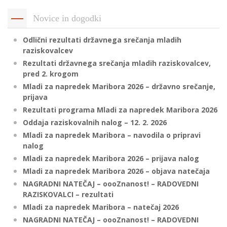
Novice in dogodki
i
Odlični rezultati državnega srečanja mladih
raziskovalcev
U
Rezultati državnega srečanja mladih raziskovalcev,
pred 2. krogom
d
Mladi za napredek Maribora 2026 – državno srečanje,
prijava
Rezultati programa Mladi za napredek Maribora 2026
–
Oddaja raziskovalnih nalog – 12. 2. 2026
Mladi za napredek Maribora – navodila o pripravi
v
nalog
l
Mladi za napredek Maribora 2026 – prijava nalog
Mladi za napredek Maribora 2026 – objava natečaja
NAGRADNI NATEČAJ – oooZnanost! – RADOVEDNI
l
RAZISKOVALCI – rezultati
Mladi za napredek Maribora – natečaj 2026
NAGRADNI NATEČAJ – oooZnanost! – RADOVEDNI