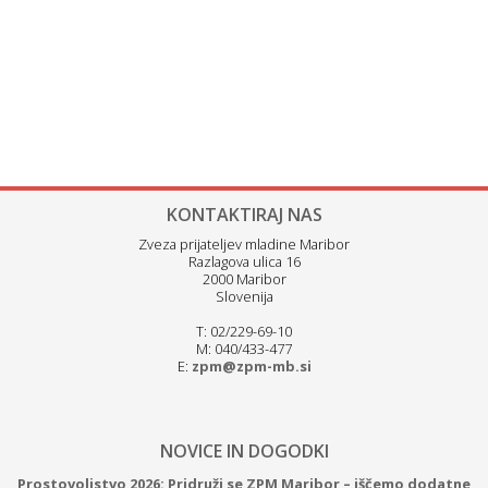
KONTAKTIRAJ NAS
Zveza prijateljev mladine Maribor
Razlagova ulica 16
2000 Maribor
Slovenija
T: 02/229-69-10
M: 040/433-477
E:
zpm@zpm-mb.si
NOVICE IN DOGODKI
Prostovoljstvo 2026: Pridruži se ZPM Maribor – iščemo dodatne