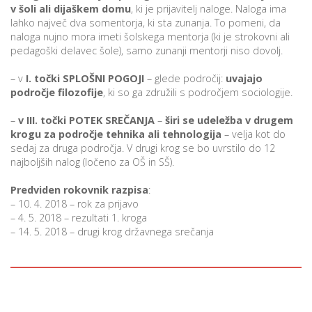
v šoli ali dijaškem domu
, ki je prijavitelj naloge. Naloga ima
lahko največ dva somentorja, ki sta zunanja. To pomeni, da
naloga nujno mora imeti šolskega mentorja (ki je strokovni ali
P
pedagoški delavec šole), samo zunanji mentorji niso dovolj.
/
– v
I. točki SPLOŠNI POGOJI
– glede področij:
uvajajo
P
področje filozofije
, ki so ga združili s področjem sociologije.
o
–
v III. točki POTEK SREČANJA
–
širi se udeležba v drugem
krogu za področje tehnika ali tehnologija
– velja kot do
sedaj za druga področja. V drugi krog se bo uvrstilo do 12
najboljših nalog (ločeno za OŠ in SŠ).
P
Predviden rokovnik razpisa
:
– 10. 4. 2018 – rok za prijavo
R
– 4. 5. 2018 – rezultati 1. kroga
– 14. 5. 2018 – drugi krog državnega srečanja
s
p
–
t