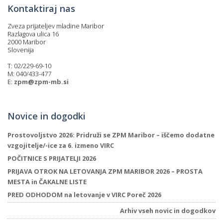
Kontaktiraj nas
Zveza prijateljev mladine Maribor
Razlagova ulica 16
2000 Maribor
Slovenija
T: 02/229-69-10
M: 040/433-477
E:
zpm@zpm-mb.si
Novice in dogodki
Prostovoljstvo 2026: Pridruži se ZPM Maribor – iščemo dodatne
vzgojitelje/-ice za 6. izmeno VIRC
POČITNICE S PRIJATELJI 2026
PRIJAVA OTROK NA LETOVANJA ZPM MARIBOR 2026 – PROSTA
MESTA in ČAKALNE LISTE
PRED ODHODOM na letovanje v VIRC Poreč 2026
Arhiv vseh novic in dogodkov