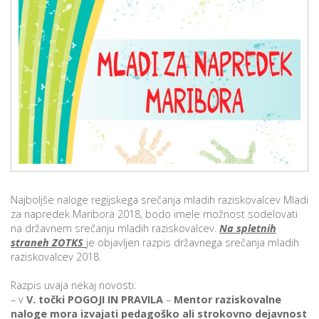
p
K
f
I
P
P
–
p
M
c
Najboljše naloge regijskega srečanja mladih raziskovalcev Mladi
s
za napredek Maribora 2018, bodo imele možnost sodelovati
O
na državnem srečanju mladih raziskovalcev.
Na spletnih
straneh ZOTKS
je objavljen razpis državnega srečanja mladih
raziskovalcev 2018.
P
s
Razpis uvaja nekaj novosti:
p
– v
V. točki POGOJI IN PRAVILA
–
Mentor raziskovalne
naloge mora izvajati pedagoško ali strokovno dejavnost
–