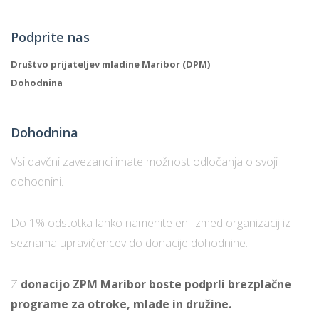
Podprite nas
Društvo prijateljev mladine Maribor (DPM)
Dohodnina
Dohodnina
Vsi davčni zavezanci imate možnost odločanja o svoji
dohodnini.
Do 1% odstotka lahko namenite eni izmed organizacij iz
seznama upravičencev do donacije dohodnine.
Z
donacijo ZPM Maribor boste podprli brezplačne
programe za otroke, mlade in družine.