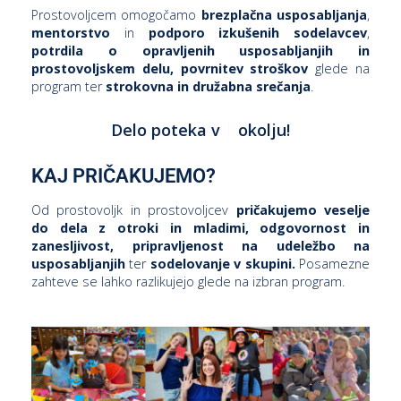
Prostovoljcem omogočamo
brezplačna usposabljanja
,
mentorstvo
in
podporo
izkušenih sodelavcev
,
potrdila o opravljenih usposabljanjih in
i
prostovoljskem delu,
povrnitev stroškov
glede na
program ter
strokovna in družabna srečanja
.
U
Delo poteka v
p
|
okolju!
d
KAJ PRIČAKUJEMO?
–
Od prostovoljk in prostovoljcev
pričakujemo veselje
do dela z otroki in mladimi,
odgovornost in
v
zanesljivost,
pripravljenost na udeležbo na
usposabljanjih
ter
sodelovanje v skupini.
Posamezne
l
zahteve se lahko razlikujejo glede na izbran program.
l