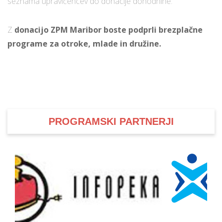
seznama upravičencev do donacije dohodnine.
Z
donacijo ZPM Maribor boste podprli brezplačne
programe za otroke, mlade in družine.
PROGRAMSKI PARTNERJI