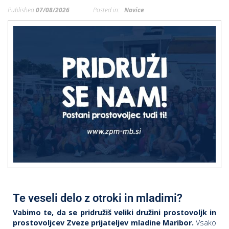
p
Published
07/08/2026
Posted in:
Novice
K
f
I
P
P
–
p
M
c
s
O
P
Te veseli delo z otroki in mladimi?
s
Vabimo te, da se pridružiš veliki družini prostovoljk in
p
prostovoljcev Zveze prijateljev mladine Maribor.
Vsako
–