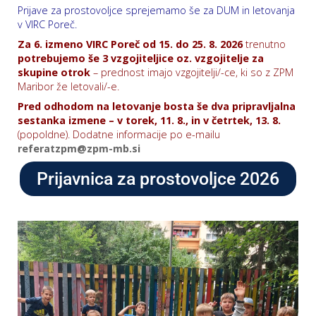
Prijave za prostovoljce sprejemamo še za DUM in letovanja
v VIRC Poreč.
Za 6. izmeno VIRC Poreč od 15. do 25. 8. 2026
trenutno
potrebujemo še
3 vzgojiteljice oz. vzgojitelje za
skupine otrok
– prednost imajo vzgojitelji/-ce, ki so z ZPM
Maribor že letovali/-e.
Pred odhodom na letovanje bosta še dva pripravljalna
sestanka izmene – v torek, 11. 8., in v četrtek, 13. 8.
(popoldne). Dodatne informacije po e-mailu
referatzpm@zpm-mb.si
Prijavnica za prostovoljce 2026