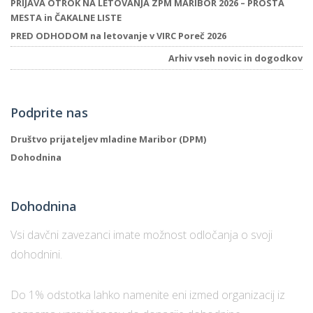
PRIJAVA OTROK NA LETOVANJA ZPM MARIBOR 2026 – PROSTA
MESTA in ČAKALNE LISTE
PRED ODHODOM na letovanje v VIRC Poreč 2026
Arhiv vseh novic in dogodkov
Podprite nas
Društvo prijateljev mladine Maribor (DPM)
Dohodnina
Dohodnina
Vsi davčni zavezanci imate možnost odločanja o svoji
dohodnini.
Do 1% odstotka lahko namenite eni izmed organizacij iz