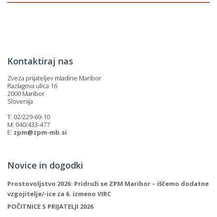
Kontaktiraj nas
Zveza prijateljev mladine Maribor
Razlagova ulica 16
2000 Maribor
Slovenija
T: 02/229-69-10
M: 040/433-477
E:
zpm@zpm-mb.si
Novice in dogodki
Prostovoljstvo 2026: Pridruži se ZPM Maribor – iščemo dodatne
vzgojitelje/-ice za 6. izmeno VIRC
POČITNICE S PRIJATELJI 2026