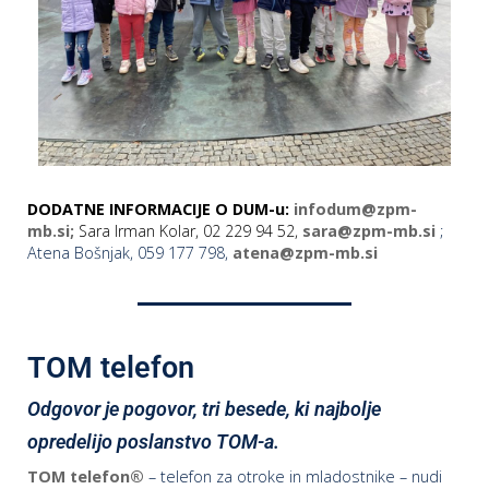
DODATNE INFORMACIJE O DUM-u:
infodum@zpm-
mb.si;
Sara Irman Kolar, 02 229 94 52,
sara@zpm-mb.si
;
Atena Bošnjak, 059 177 798,
atena@zpm-mb.si
TOM telefon
Odgovor je pogovor, tri besede, ki najbolje
opredelijo poslanstvo TOM-a.
TOM telefon®
– telefon za otroke in mladostnike – nudi