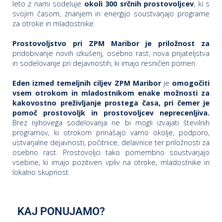
leto z nami sodeluje
okoli 300 srčnih prostovoljcev
, ki s
svojim časom, znanjem in energijo soustvarjajo programe
za otroke in mladostnike.
P
Prostovoljstvo pri ZPM Maribor je priložnost za
/
pridobivanje novih izkušenj, osebno rast, nova prijateljstva
P
in sodelovanje pri dejavnostih, ki imajo resničen pomen.
Eden izmed temeljnih ciljev ZPM Maribor
je
omogočiti
o
vsem otrokom in mladostnikom enake možnosti za
kakovostno preživljanje prostega časa, pri čemer je
pomoč prostovoljk in prostovoljcev neprecenljiva.
Brez njihovega sodelovanja ne bi mogli izvajati številnih
programov, ki otrokom prinašajo varno okolje, podporo,
P
ustvarjalne dejavnosti, počitnice, delavnice ter priložnosti za
R
osebno rast. Prostovoljci tako pomembno soustvarjajo
vsebine, ki imajo pozitiven vpliv na otroke, mladostnike in
s
lokalno skupnost.
p
–
KAJ PONUJAMO?
t