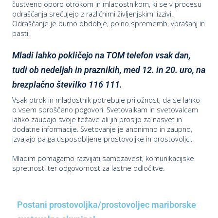
čustveno oporo otrokom in mladostnikom, ki se v procesu
odraščanja srečujejo z različnimi življenjskimi izzivi.
Odraščanje je burno obdobje, polno sprememb, vprašanj in
pasti.
Mladi lahko pokličejo na TOM telefon vsak dan,
tudi ob nedeljah in praznikih, med 12. in 20. uro, na
brezplačno številko 116 111.
Vsak otrok in mladostnik potrebuje priložnost, da se lahko
o vsem sproščeno pogovori. Svetovalkam in svetovalcem
lahko zaupajo svoje težave ali jih prosijo za nasvet in
dodatne informacije. Svetovanje je anonimno in zaupno,
izvajajo pa ga usposobljene prostovoljke in prostovoljci.
Mladim pomagamo razvijati samozavest, komunikacijske
spretnosti ter odgovornost za lastne odločitve.
Postani prostovoljka/prostovoljec mariborske