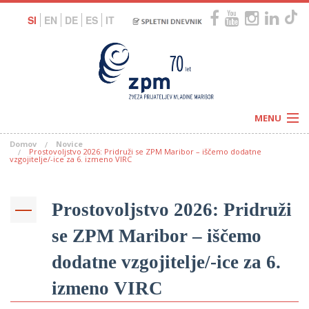
SI
EN
DE
ES
IT
MENU
Domov
Novice
Novice
Prostovoljstvo 2026: Pridruži se ZPM Maribor – iščemo dodatne
Koledar
vzgojitelje/-ice za 6. izmeno VIRC
Programi
Naši centri
Letovanja
Humanitarnost
Prostovoljstvo 2026: Pridruži
c
Galerije
O nas
se ZPM Maribor – iščemo
Podprite nas
–
Prosta delovna mesta
Kolesarimo za otroške sanje
dodatne vzgojitelje/-ice za 6.
G
izmeno VIRC
–
–
V
–