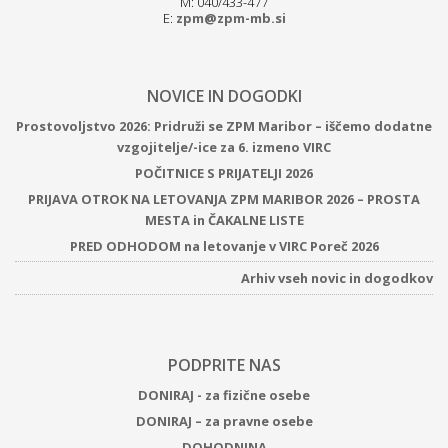
M: 040/433-477
E:
zpm@zpm-mb.si
NOVICE IN DOGODKI
Prostovoljstvo 2026: Pridruži se ZPM Maribor – iščemo dodatne
vzgojitelje/-ice za 6. izmeno VIRC
POČITNICE S PRIJATELJI 2026
PRIJAVA OTROK NA LETOVANJA ZPM MARIBOR 2026 – PROSTA
MESTA in ČAKALNE LISTE
PRED ODHODOM na letovanje v VIRC Poreč 2026
Arhiv vseh novic in dogodkov
PODPRITE NAS
DONIRAJ - za fizične osebe
DONIRAJ – za pravne osebe
DOHODNINA