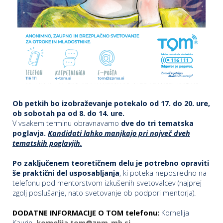
Ob petkih bo izobraževanje potekalo od 17. do 20. ure,
ob sobotah pa od 8. do 14. ure.
V vsakem terminu obravnavamo
dve do tri tematska
poglavja.
Kandidati lahko manjkajo pri največ dveh
tematskih poglavjih.
Po zaključenem teoretičnem delu je potrebno opraviti
še praktični del usposabljanja
, ki poteka neposredno na
telefonu pod mentorstvom izkušenih svetovalcev (najprej
zgolj poslušanje, nato svetovanje ob podpori mentorja).
DODATNE INFORMACIJE O TOM telefonu:
Kornelija
Kaurin
,
kornelija.tom@zpm-mb.si
.