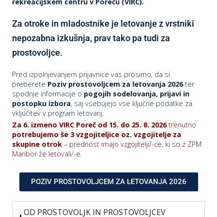
rekreacijskem centru v Poreču (VIRC).
Za otroke in mladostnike je letovanje z vrstniki
nepozabna izkušnja, prav tako pa tudi za
prostovoljce.
Pred izpolnjevanjem prijavnice vas prosimo, da si
preberete
Poziv prostovoljcem za letovanja 2026
ter
spodnje informacije o
pogojih sodelovanja, prijavi in
postopku izbora
, saj vsebujejo vse ključne podatke za
vključitev v program letovanj.
Za 6. izmeno VIRC Poreč od 15. do 25. 8. 2026
trenutno
potrebujemo še
3 vzgojiteljice oz. vzgojitelje za
skupine otrok
– prednost imajo vzgojitelji/-ce, ki so z ZPM
Maribor že letovali/-e.
POZIV PROSTOVOLJCEM ZA LETOVANJA 2026
OD PROSTOVOLJK IN PROSTOVOLJCEV