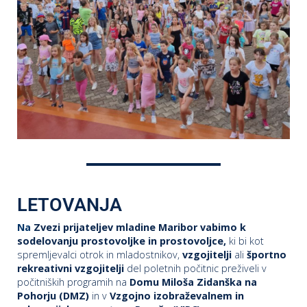
LETOVANJA
Na
Zvezi prijateljev mladine Maribor vabimo k
sodelovanju
prostovoljke in prostovoljce,
ki bi kot
spremljevalci otrok in mladostnikov,
vzgojitelji
ali
športno
rekreativni vzgojitelji
del poletnih počitnic preživeli v
počitniških programih na
Domu Miloša Zidanška
na
Pohorju (DMZ)
in v
Vzgojno izobraževalnem in