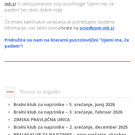
mb.si
. S seboj prinesite svoj izvod knjige “Ujemi me, če
padem” ter obilo dobre volje.
i
Če imate kakršnakoli vprašanja ali potrebujete dodatne
informacije, nas lahko kontak
tirate na
ursa@zpm-mb.si
.
U
Pridružite se nam na literarni pustolovščini “Ujemi me, če
d
padem”!
–
v
l
Novice in dogodki
Bralni klub za najstnike – 5. srečanje, junij 2026
l
Bralni klub za najstnike – 3. srečanje, februar 2026
ZIMSKA PRAVLJIČNA URICA
Bralni klub za najstnike – 2. srečanje, december 2025
BRALNI KLUB ZA NAJSTNIKE – prvo srečanje, oktober