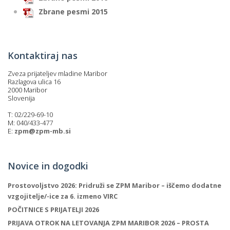
Zbrane pesmi 2015
Kontaktiraj nas
Zveza prijateljev mladine Maribor
Razlagova ulica 16
2000 Maribor
Slovenija
T: 02/229-69-10
M: 040/433-477
E:
zpm@zpm-mb.si
Novice in dogodki
Prostovoljstvo 2026: Pridruži se ZPM Maribor – iščemo dodatne
vzgojitelje/-ice za 6. izmeno VIRC
POČITNICE S PRIJATELJI 2026
PRIJAVA OTROK NA LETOVANJA ZPM MARIBOR 2026 – PROSTA