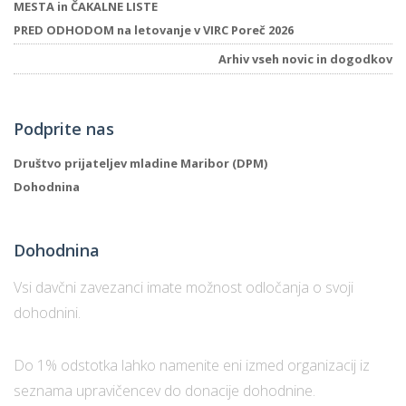
MESTA in ČAKALNE LISTE
PRED ODHODOM na letovanje v VIRC Poreč 2026
Arhiv vseh novic in dogodkov
Podprite nas
Društvo prijateljev mladine Maribor (DPM)
Dohodnina
Dohodnina
Vsi davčni zavezanci imate možnost odločanja o svoji
dohodnini.
Do 1% odstotka lahko namenite eni izmed organizacij iz
seznama upravičencev do donacije dohodnine.