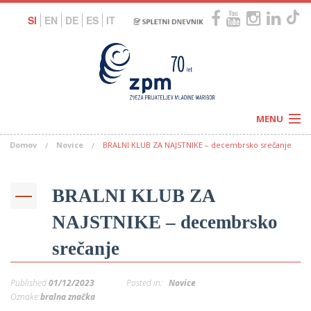
SI
EN
DE
ES
IT
MENU
Domov
Novice
BRALNI KLUB ZA NAJSTNIKE – decembrsko srečanje
Novice
Koledar
Programi
Naši centri
Letovanja
BRALNI KLUB ZA
Humanitarnost
c
Galerije
NAJSTNIKE – decembrsko
O nas
Podprite nas
–
srečanje
Prosta delovna mesta
Kolesarimo za otroške sanje
G
Published
01/12/2023
Posted in:
Novice
–
Oznake:
bralna značka
–
V
–