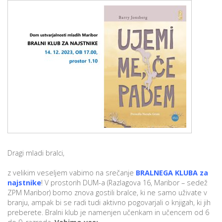
p
K
f
I
P
P
–
p
M
c
s
Dragi mladi bralci,
O
z velikim veseljem vabimo na srečanje
BRALNEGA KLUBA za
P
najstnike
! V prostorih DUM-a (Razlagova 16, Maribor – sedež
ZPM Maribor) bomo znova gostili bralce, ki ne samo uživate v
s
branju, ampak bi se radi tudi aktivno pogovarjali o knjigah, ki jih
p
preberete. Bralni klub je namenjen učenkam in učencem od 6
–