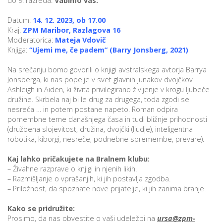
do 9. razreda.
Vabimo vas:
Datum:
14. 12. 2023, ob 17.00
Kraj:
ZPM Maribor, Razlagova 16
P
Moderatorica:
Mateja Vdovič
/
Knjiga:
“Ujemi me, če padem” (Barry Jonsberg, 2021)
P
Na srečanju bomo govorili o knjigi avstralskega avtorja Barrya
Jonsberga, ki nas popelje v svet glavnih junakov dvojčkov
o
Ashleigh in Aiden, ki živita privilegirano življenje v krogu ljubeče
družine. Skrbela naj bi le drug za drugega, toda zgodi se
nesreča … in potem postane napeto. Roman odpira
pomembne teme današnjega časa in tudi bližnje prihodnosti
(družbena slojevitost, družina, dvojčki (ljudje), inteligentna
P
robotika, kiborgi, nesreče, podnebne spremembe, prevare).
R
Kaj lahko pričakujete na Bralnem klubu:
– Živahne razprave o knjigi in njenih likih.
s
– Razmišljanje o vprašanjih, ki jih postavlja zgodba.
p
– Priložnost, da spoznate nove prijatelje, ki jih zanima branje.
–
Kako se pridružite:
Prosimo, da nas obvestite o vaši udeležbi na
ursa@zpm-
t