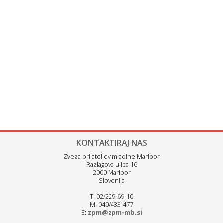
KONTAKTIRAJ NAS
Zveza prijateljev mladine Maribor
Razlagova ulica 16
2000 Maribor
Slovenija
T: 02/229-69-10
M: 040/433-477
E:
zpm@zpm-mb.si