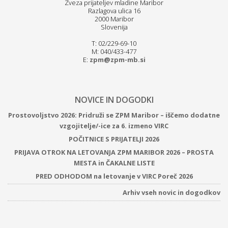
Zveza prijateljev mladine Maribor
Razlagova ulica 16
2000 Maribor
Slovenija
T: 02/229-69-10
M: 040/433-477
E:
zpm@zpm-mb.si
NOVICE IN DOGODKI
Prostovoljstvo 2026: Pridruži se ZPM Maribor – iščemo dodatne
vzgojitelje/-ice za 6. izmeno VIRC
POČITNICE S PRIJATELJI 2026
PRIJAVA OTROK NA LETOVANJA ZPM MARIBOR 2026 – PROSTA
MESTA in ČAKALNE LISTE
PRED ODHODOM na letovanje v VIRC Poreč 2026
Arhiv vseh novic in dogodkov