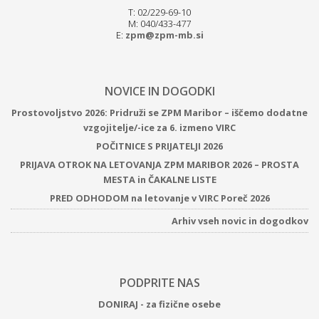
T: 02/229-69-10
M: 040/433-477
E:
zpm@zpm-mb.si
NOVICE IN DOGODKI
Prostovoljstvo 2026: Pridruži se ZPM Maribor – iščemo dodatne
vzgojitelje/-ice za 6. izmeno VIRC
POČITNICE S PRIJATELJI 2026
PRIJAVA OTROK NA LETOVANJA ZPM MARIBOR 2026 – PROSTA
MESTA in ČAKALNE LISTE
PRED ODHODOM na letovanje v VIRC Poreč 2026
Arhiv vseh novic in dogodkov
PODPRITE NAS
DONIRAJ - za fizične osebe