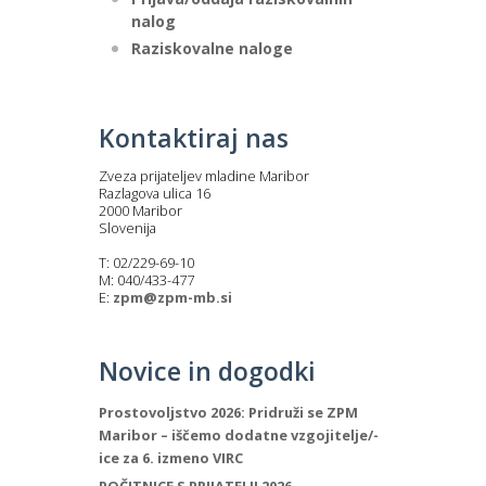
nalog
Raziskovalne naloge
Kontaktiraj nas
Zveza prijateljev mladine Maribor
Razlagova ulica 16
2000 Maribor
Slovenija
T: 02/229-69-10
M: 040/433-477
E:
zpm@zpm-mb.si
Novice in dogodki
Prostovoljstvo 2026: Pridruži se ZPM
Maribor – iščemo dodatne vzgojitelje/-
ice za 6. izmeno VIRC