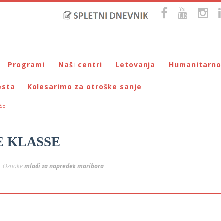
Programi
Naši centri
Letovanja
Humanitarno
esta
Kolesarimo za otroške sanje
Bralna značka
DUM Maribor
Letovanje – VIRC Poreč
Pomežik soncu
Eko programi
VIRC Poreč
Letovanje – DMZ na Pohorju
Dohodnina – Dru
Cunjami – izmenjevalnica oblačil
SE
Galerija male Velike umetnosti
DMZ na Pohorju
Društvo prijate
Info-DUM
Mladi za napredek Maribora
E KLASSE
Mladinski center DUM
Omogočimo sanje
Oznake:
mladi za napredek maribora
Otroški parlament
Počitnice s prijatelji – DUM Maribor
Prireditve / Pust, Teden otroka, dedek Mraz …
Prostovoljstvo