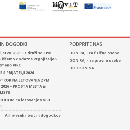
 IN DOGODKI
PODPRITE NAS
jstvo 2026: Pridruži se ZPM
DONIRAJ - za fizične osebe
– iščemo dodatne vzgojitelje/-
DONIRAJ – za pravne osebe
 izmeno VIRC
DOHODNINA
 S PRIJATELJI 2026
 OTROK NA LETOVANJA ZPM
2026 – PROSTA MESTA in
LISTE
ODOM na letovanje v VIRC
26
Arhiv vseh novic in dogodkov