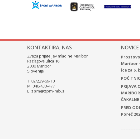
KONTAKTIRAJ NAS
NOVICE
Zveza prijateljev mladine Maribor
Prostovol
Razlagova ulica 16
Maribor 
2000 Maribor
ice za 6.
Slovenija
POČITNICE
T: 02/229-69-10
M: 040/433-477
PRIJAVA
E:
zpm@zpm-mb.si
MARIBOR 
ČAKALNE 
PRED ODH
Poreč 20