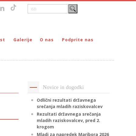
st
Galerije
O nas
Podprite nas
Zgodovina
DONIRAJ – za fizične osebe
štvo prijateljev mladine Maribor
Poslanstvo
DONIRAJ – za pravne osebe
ljev mladine Maribor
Organi
PODARI DOHODNINO
Kontakti
Društva
Novice in dogodki
Prostovoljci
Partnerji
Odlični rezultati državnega
srečanja mladih raziskovalcev
Transparentnost delovanja
Rezultati državnega srečanja
mladih raziskovalcev, pred 2.
krogom
Mladi za napredek Maribora 2026