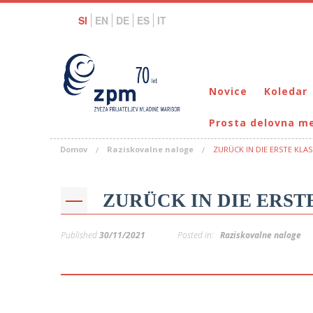
SI
EN
DE
ES
IT
Novice
Koledar
Prosta delovna m
Domov
Raziskovalne naloge
ZURÜCK IN DIE ERSTE KLAS
ZURÜCK IN DIE ERST
Published
30/11/2021
Posted in:
Raziskovalne naloge