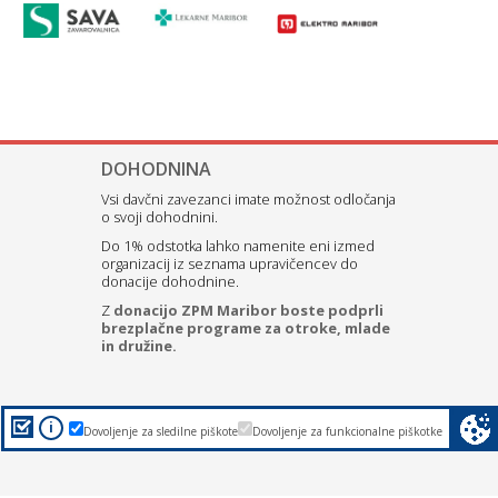
DOHODNINA
Vsi davčni zavezanci imate možnost odločanja
o svoji dohodnini.
Do 1% odstotka lahko namenite eni izmed
organizacij iz seznama upravičencev do
donacije dohodnine.
Z
donacijo ZPM Maribor boste podprli
brezplačne programe za otroke, mlade
in družine.
i
Dovoljenje za sledilne piškote
Dovoljenje za funkcionalne piškotke