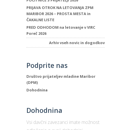
POČITNICE S PRIJATELJI 2026
PRIJAVA OTROK NA LETOVANJA ZPM
MARIBOR 2026 – PROSTA MESTA in
ČAKALNE LISTE
PRED ODHODOM na letovanje v VIRC
Poreč 2026
Arhiv vseh novic in dogodkov
Podprite nas
Društvo prijateljev mladine Maribor
(DPM)
Dohodnina
Dohodnina
Vsi davčni zavezanci imate možnost