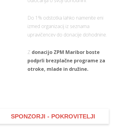
odločanja o svoji dohodnini.
Do 1% odstotka lahko namenite eni
izmed organizacij iz seznama
upravičencev do donacije dohodnine.
Z
donacijo ZPM Maribor boste
podprli brezplačne programe za
otroke, mlade in družine.
SPONZORJI - POKROVITELJI