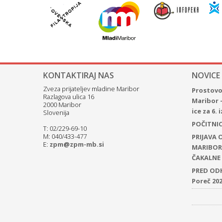
KONTAKTIRAJ NAS
NOVICE
Zveza prijateljev mladine Maribor
Prostovol
Razlagova ulica 16
Maribor 
2000 Maribor
ice za 6.
Slovenija
POČITNICE
T: 02/229-69-10
M: 040/433-477
PRIJAVA
E:
zpm@zpm-mb.si
MARIBOR 
ČAKALNE 
PRED ODH
Poreč 20