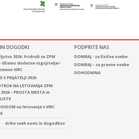
 IN DOGODKI
PODPRITE NAS
jstvo 2026: Pridruži se ZPM
DONIRAJ - za fizične osebe
– iščemo dodatne vzgojitelje/-
DONIRAJ – za pravne osebe
 izmeno VIRC
DOHODNINA
 S PRIJATELJI 2026
 OTROK NA LETOVANJA ZPM
2026 – PROSTA MESTA in
LISTE
ODOM na letovanje v VIRC
26
Arhiv vseh novic in dogodkov