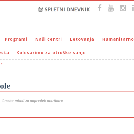
Programi
Naši centri
Letovanja
Humanitarno
esta
Kolesarimo za otroške sanje
Bralna značka
DUM Maribor
Letovanje – VIRC Poreč
Pomežik soncu
Eko programi
VIRC Poreč
Letovanje – DMZ na Pohorju
Dohodnina – Dru
Cunjami – izmenjevalnica oblačil
le
Galerija male Velike umetnosti
DMZ na Pohorju
Društvo prijate
Info-DUM
Mladi za napredek Maribora
ole
Mladinski center DUM
Omogočimo sanje
Oznake:
mladi za napredek maribora
Otroški parlament
Počitnice s prijatelji – DUM Maribor
Prireditve / Pust, Teden otroka, dedek Mraz …
Prostovoljstvo