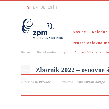
SI
EN
DE
ES
IT
Novice
Koledar
Prosta delovna m
Domov
Raziskovalne naloge
Zbornik 2022 – osnovne šo
Zbornik 2022 – osnovne š
Published
16/08/2022
Posted in:
Raziskovalne naloge