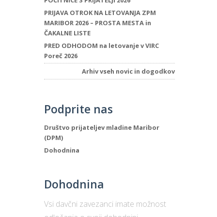
POČITNICE S PRIJATELJI 2026
PRIJAVA OTROK NA LETOVANJA ZPM
MARIBOR 2026 – PROSTA MESTA in
ČAKALNE LISTE
PRED ODHODOM na letovanje v VIRC
Poreč 2026
Arhiv vseh novic in dogodkov
Podprite nas
Društvo prijateljev mladine Maribor
(DPM)
Dohodnina
Dohodnina
Vsi davčni zavezanci imate možnost