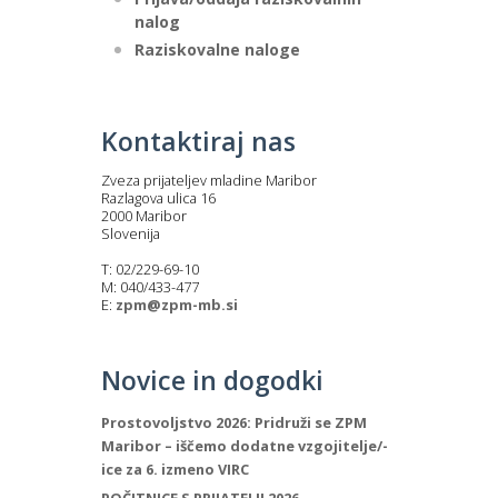
nalog
Raziskovalne naloge
Kontaktiraj nas
Zveza prijateljev mladine Maribor
Razlagova ulica 16
2000 Maribor
Slovenija
T: 02/229-69-10
M: 040/433-477
E:
zpm@zpm-mb.si
Novice in dogodki
Prostovoljstvo 2026: Pridruži se ZPM
Maribor – iščemo dodatne vzgojitelje/-
ice za 6. izmeno VIRC