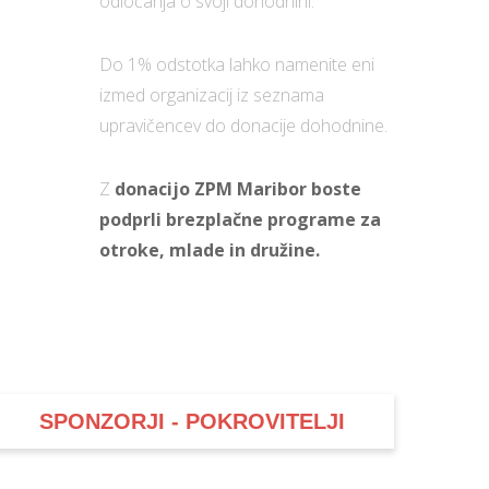
odločanja o svoji dohodnini.
Do 1% odstotka lahko namenite eni
izmed organizacij iz seznama
upravičencev do donacije dohodnine.
Z
donacijo ZPM Maribor boste
podprli brezplačne programe za
otroke, mlade in družine.
SPONZORJI - POKROVITELJI