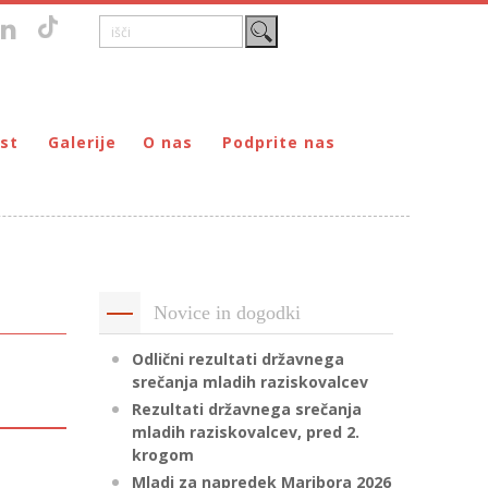
st
Galerije
O nas
Podprite nas
Zgodovina
DONIRAJ – za fizične osebe
štvo prijateljev mladine Maribor
Poslanstvo
DONIRAJ – za pravne osebe
ljev mladine Maribor
Organi
PODARI DOHODNINO
Kontakti
Društva
Novice in dogodki
Prostovoljci
Partnerji
Odlični rezultati državnega
srečanja mladih raziskovalcev
Transparentnost delovanja
Rezultati državnega srečanja
mladih raziskovalcev, pred 2.
krogom
Mladi za napredek Maribora 2026