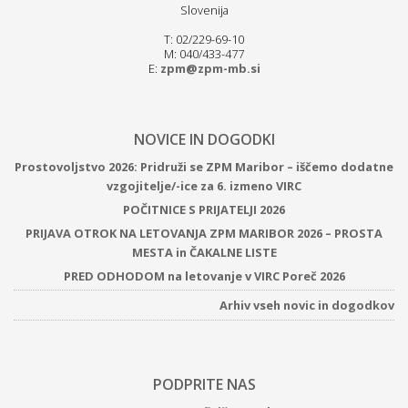
Slovenija
T: 02/229-69-10
M: 040/433-477
E:
zpm@zpm-mb.si
NOVICE IN DOGODKI
Prostovoljstvo 2026: Pridruži se ZPM Maribor – iščemo dodatne
vzgojitelje/-ice za 6. izmeno VIRC
POČITNICE S PRIJATELJI 2026
PRIJAVA OTROK NA LETOVANJA ZPM MARIBOR 2026 – PROSTA
MESTA in ČAKALNE LISTE
PRED ODHODOM na letovanje v VIRC Poreč 2026
Arhiv vseh novic in dogodkov
PODPRITE NAS