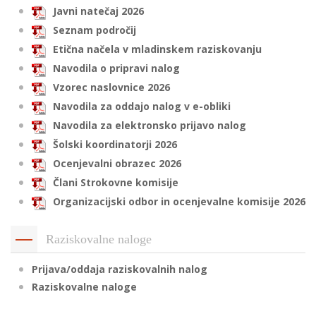
Javni natečaj 2026
Seznam področij
Etična načela v mladinskem raziskovanju
i
Navodila o pripravi nalog
U
Vzorec naslovnice 2026
d
Navodila za oddajo nalog v e-obliki
Navodila za elektronsko prijavo nalog
Šolski koordinatorji 2026
–
Ocenjevalni obrazec 2026
Člani Strokovne komisije
v
Organizacijski odbor in ocenjevalne komisije 2026
l
Raziskovalne naloge
l
Prijava/oddaja raziskovalnih nalog
Raziskovalne naloge