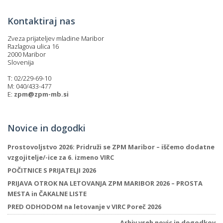
Kontaktiraj nas
Zveza prijateljev mladine Maribor
Razlagova ulica 16
2000 Maribor
Slovenija
T: 02/229-69-10
M: 040/433-477
E:
zpm@zpm-mb.si
Novice in dogodki
Prostovoljstvo 2026: Pridruži se ZPM Maribor – iščemo dodatne
vzgojitelje/-ice za 6. izmeno VIRC
POČITNICE S PRIJATELJI 2026
PRIJAVA OTROK NA LETOVANJA ZPM MARIBOR 2026 – PROSTA
MESTA in ČAKALNE LISTE
PRED ODHODOM na letovanje v VIRC Poreč 2026
Arhiv vseh novic in dogodkov