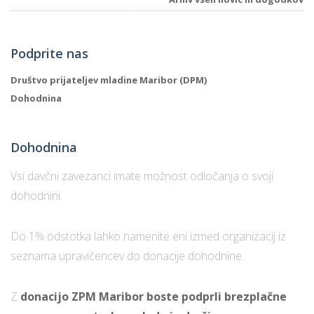
Podprite nas
Društvo prijateljev mladine Maribor (DPM)
Dohodnina
Dohodnina
Vsi davčni zavezanci imate možnost odločanja o svoji
dohodnini.
Do 1% odstotka lahko namenite eni izmed organizacij iz
seznama upravičencev do donacije dohodnine.
Z
donacijo ZPM Maribor boste podprli brezplačne