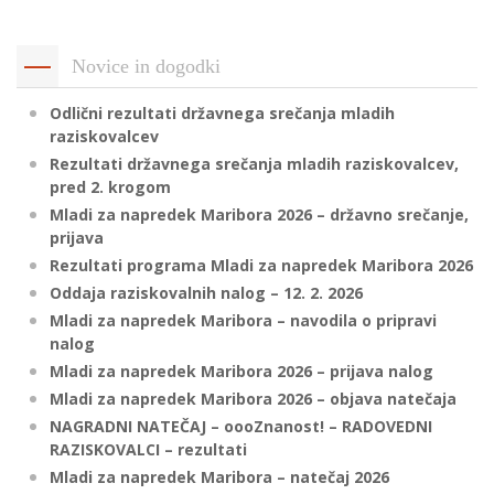
p
K
f
I
Novice in dogodki
P
P
Odlični rezultati državnega srečanja mladih
–
p
raziskovalcev
Rezultati državnega srečanja mladih raziskovalcev,
pred 2. krogom
M
Mladi za napredek Maribora 2026 – državno srečanje,
prijava
c
Rezultati programa Mladi za napredek Maribora 2026
Oddaja raziskovalnih nalog – 12. 2. 2026
Mladi za napredek Maribora – navodila o pripravi
s
nalog
O
Mladi za napredek Maribora 2026 – prijava nalog
Mladi za napredek Maribora 2026 – objava natečaja
P
NAGRADNI NATEČAJ – oooZnanost! – RADOVEDNI
s
RAZISKOVALCI – rezultati
p
Mladi za napredek Maribora – natečaj 2026
–