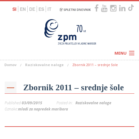
SI
EN
DE
ES
IT
MENU
Domov
Raziskovalne naloge
Zbornik 2011 – srednje šole
Novice
Koledar
Programi
Naši centri
Letovanja
Zbornik 2011 – srednje šole
Humanitarnost
c
Galerije
O nas
Published
03/09/2015
Posted in:
Raziskovalne naloge
Podprite nas
–
Oznake:
mladi za napredek maribora
Prosta delovna mesta
Kolesarimo za otroške sanje
G
–
–
V
–