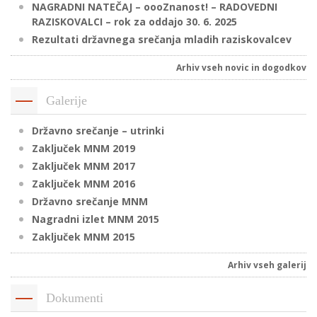
NAGRADNI NATEČAJ – oooZnanost! – RADOVEDNI
RAZISKOVALCI – rok za oddajo 30. 6. 2025
Rezultati državnega srečanja mladih raziskovalcev
P
/
Arhiv vseh novic in dogodkov
P
Galerije
o
Državno srečanje – utrinki
Zaključek MNM 2019
Zaključek MNM 2017
Zaključek MNM 2016
P
Državno srečanje MNM
R
Nagradni izlet MNM 2015
Zaključek MNM 2015
s
p
Arhiv vseh galerij
–
Dokumenti
t