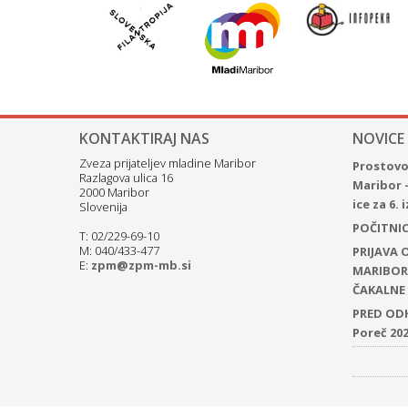
KONTAKTIRAJ NAS
NOVICE
Zveza prijateljev mladine Maribor
Prostovol
Razlagova ulica 16
Maribor 
2000 Maribor
ice za 6.
Slovenija
POČITNICE
T: 02/229-69-10
M: 040/433-477
PRIJAVA
E:
zpm@zpm-mb.si
MARIBOR 
ČAKALNE 
PRED ODH
Poreč 20