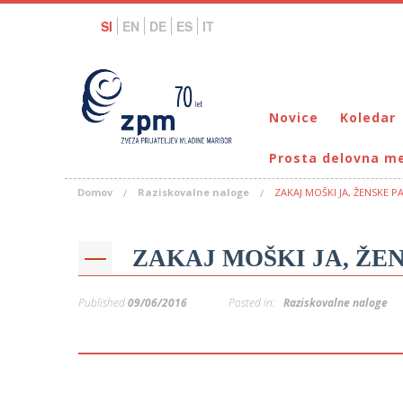
SI
EN
DE
ES
IT
Novice
Koledar
Prosta delovna m
Domov
Raziskovalne naloge
ZAKAJ MOŠKI JA, ŽENSKE P
ZAKAJ MOŠKI JA, ŽEN
Published
09/06/2016
Posted in:
Raziskovalne naloge