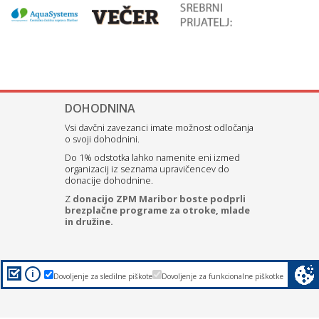
DOHODNINA
Vsi davčni zavezanci imate možnost odločanja
o svoji dohodnini.
Do 1% odstotka lahko namenite eni izmed
organizacij iz seznama upravičencev do
donacije dohodnine.
Z
donacijo ZPM Maribor boste podprli
brezplačne programe za otroke, mlade
in družine.
i
Dovoljenje za sledilne piškote
Dovoljenje za funkcionalne piškotke