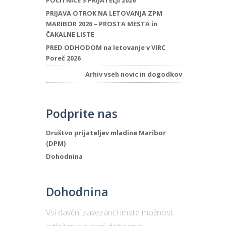
POČITNICE S PRIJATELJI 2026
PRIJAVA OTROK NA LETOVANJA ZPM
MARIBOR 2026 – PROSTA MESTA in
ČAKALNE LISTE
PRED ODHODOM na letovanje v VIRC
Poreč 2026
Arhiv vseh novic in dogodkov
Podprite nas
Društvo prijateljev mladine Maribor
(DPM)
Dohodnina
Dohodnina
Vsi davčni zavezanci imate možnost