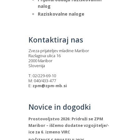
nalog
Raziskovalne naloge
Kontaktiraj nas
Zveza prijateljev mladine Maribor
Razlagova ulica 16
2000 Maribor
Slovenija
T: 02/229-69-10
M: 040/433-477
E:
zpm@zpm-mb.si
Novice in dogodki
Prostovoljstvo 2026: Pridruži se ZPM
Maribor – iščemo dodatne vzgojitelje/-
ice za 6. izmeno VIRC