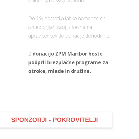
odločanja o svoji dohodnini.
Do 1% odstotka lahko namenite eni
izmed organizacij iz seznama
upravičencev do donacije dohodnine.
Z
donacijo ZPM Maribor boste
podprli brezplačne programe za
otroke, mlade in družine.
SPONZORJI - POKROVITELJI