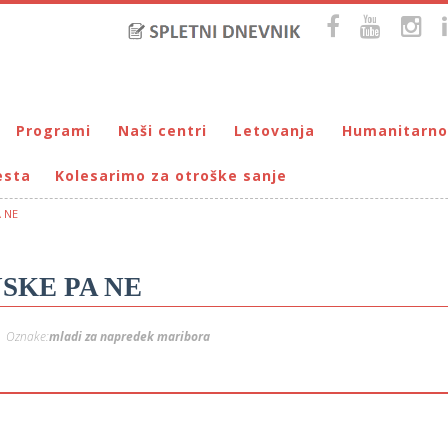
Programi
Naši centri
Letovanja
Humanitarno
esta
Kolesarimo za otroške sanje
Bralna značka
DUM Maribor
Letovanje – VIRC Poreč
Pomežik soncu
Eko programi
VIRC Poreč
Letovanje – DMZ na Pohorju
Dohodnina – Dru
Cunjami – izmenjevalnica oblačil
A NE
Galerija male Velike umetnosti
DMZ na Pohorju
Društvo prijate
Info-DUM
Mladi za napredek Maribora
SKE PA NE
Mladinski center DUM
Omogočimo sanje
Oznake:
mladi za napredek maribora
Otroški parlament
Počitnice s prijatelji – DUM Maribor
Prireditve / Pust, Teden otroka, dedek Mraz …
Prostovoljstvo