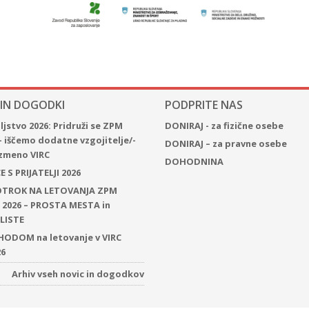
 IN DOGODKI
PODPRITE NAS
jstvo 2026: Pridruži se ZPM
DONIRAJ - za fizične osebe
– iščemo dodatne vzgojitelje/-
DONIRAJ – za pravne osebe
 izmeno VIRC
DOHODNINA
 S PRIJATELJI 2026
 OTROK NA LETOVANJA ZPM
2026 – PROSTA MESTA in
LISTE
ODOM na letovanje v VIRC
26
Arhiv vseh novic in dogodkov