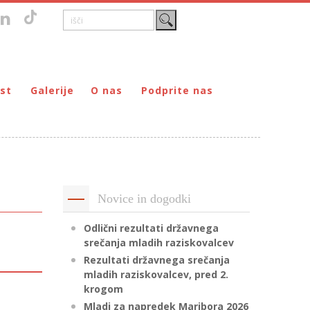
st
Galerije
O nas
Podprite nas
Zgodovina
DONIRAJ – za fizične osebe
štvo prijateljev mladine Maribor
Poslanstvo
DONIRAJ – za pravne osebe
ljev mladine Maribor
Organi
PODARI DOHODNINO
Kontakti
Društva
Novice in dogodki
Prostovoljci
Partnerji
Odlični rezultati državnega
srečanja mladih raziskovalcev
Transparentnost delovanja
Rezultati državnega srečanja
mladih raziskovalcev, pred 2.
krogom
Mladi za napredek Maribora 2026