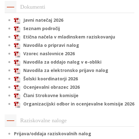
Dokumenti
Javni natečaj 2026
i
Seznam področij
Etična načela v mladinskem raziskovanju
U
Navodila o pripravi nalog
d
Vzorec naslovnice 2026
Navodila za oddajo nalog v e-obliki
–
Navodila za elektronsko prijavo nalog
Šolski koordinatorji 2026
v
Ocenjevalni obrazec 2026
l
Člani Strokovne komisije
Organizacijski odbor in ocenjevalne komisije 2026
l
Raziskovalne naloge
Prijava/oddaja raziskovalnih nalog