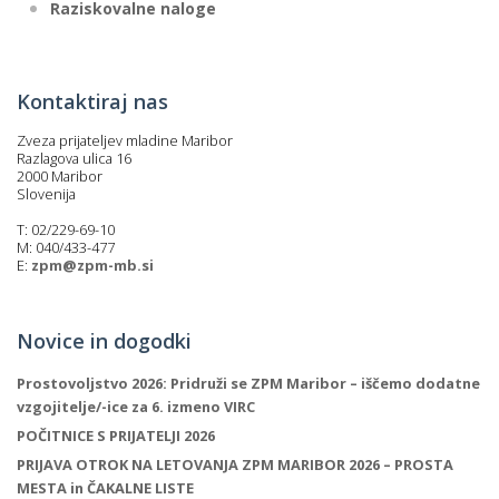
Raziskovalne naloge
Kontaktiraj nas
Zveza prijateljev mladine Maribor
Razlagova ulica 16
2000 Maribor
Slovenija
T: 02/229-69-10
M: 040/433-477
E:
zpm@zpm-mb.si
Novice in dogodki
Prostovoljstvo 2026: Pridruži se ZPM Maribor – iščemo dodatne
vzgojitelje/-ice za 6. izmeno VIRC
POČITNICE S PRIJATELJI 2026
PRIJAVA OTROK NA LETOVANJA ZPM MARIBOR 2026 – PROSTA
MESTA in ČAKALNE LISTE