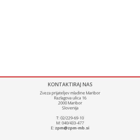
KONTAKTIRAJ NAS
Zveza prijateljev mladine Maribor
Razlagova ulica 16
2000 Maribor
Slovenija
T: 02/229-69-10
M: 040/433-477
E:
zpm@zpm-mb.si