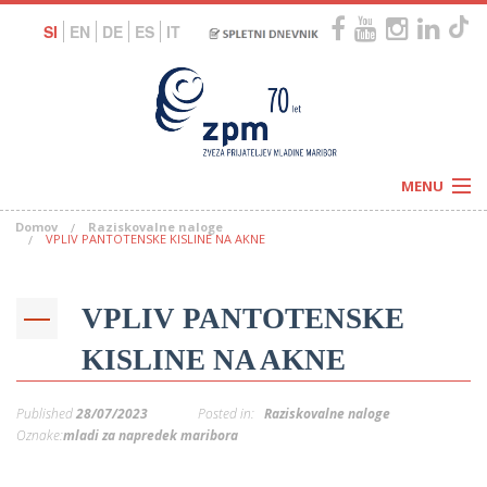
SI
EN
DE
ES
IT
MENU
Domov
Raziskovalne naloge
Novice
VPLIV PANTOTENSKE KISLINE NA AKNE
Koledar
Programi
Naši centri
Letovanja
VPLIV PANTOTENSKE
Humanitarnost
c
Galerije
O nas
KISLINE NA AKNE
Podprite nas
–
Prosta delovna mesta
Kolesarimo za otroške sanje
Published
28/07/2023
Posted in:
Raziskovalne naloge
G
Oznake:
mladi za napredek maribora
–
–
V
–