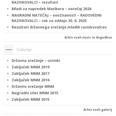
RAZISKOVALCI – rezultati
Mladi za napredek Maribora – natečaj 2026
NAGRADNI NATEČAJ – oooZnanost! – RADOVEDNI
P
RAZISKOVALCI – rok za oddajo 30. 6. 2025
/
Rezultati državnega srečanja mladih raziskovalcev
P
Arhiv vseh novic in dogodkov
o
Galerije
Državno srečanje – utrinki
Zaključek MNM 2019
P
Zaključek MNM 2017
R
Zaključek MNM 2016
Državno srečanje MNM
s
Nagradni izlet MNM 2015
p
Zaključek MNM 2015
–
Arhiv vseh galerij
t