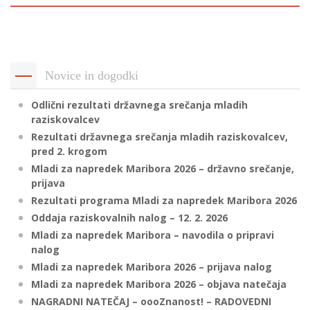
p
K
f
I
P
P
Novice in dogodki
–
p
Odlični rezultati državnega srečanja mladih
raziskovalcev
M
Rezultati državnega srečanja mladih raziskovalcev,
c
pred 2. krogom
Mladi za napredek Maribora 2026 – državno srečanje,
prijava
Rezultati programa Mladi za napredek Maribora 2026
s
Oddaja raziskovalnih nalog – 12. 2. 2026
O
Mladi za napredek Maribora – navodila o pripravi
nalog
P
Mladi za napredek Maribora 2026 – prijava nalog
s
Mladi za napredek Maribora 2026 – objava natečaja
p
NAGRADNI NATEČAJ – oooZnanost! – RADOVEDNI
–