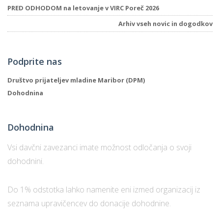
PRED ODHODOM na letovanje v VIRC Poreč 2026
Arhiv vseh novic in dogodkov
Podprite nas
Društvo prijateljev mladine Maribor (DPM)
Dohodnina
Dohodnina
Vsi davčni zavezanci imate možnost odločanja o svoji
dohodnini.
Do 1% odstotka lahko namenite eni izmed organizacij iz
seznama upravičencev do donacije dohodnine.