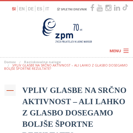
SI
EN
DE
ES
IT
MENU
Domov
Raziskovalne naloge
Novice
VPLIV GLASBE NA SRČNO AKTIVNOST – ALI LAHKO Z GLASBO DOSEGAMO
Koledar
BOLJŠE ŠPORTNE REZULTATE?
Programi
Naši centri
Letovanja
Humanitarnost
VPLIV GLASBE NA SRČNO
c
Galerije
O nas
AKTIVNOST – ALI LAHKO
Podprite nas
–
Prosta delovna mesta
Kolesarimo za otroške sanje
Z GLASBO DOSEGAMO
G
BOLJŠE ŠPORTNE
–
–
V
–