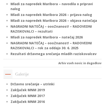
Mladi za napredek Maribora – navodila o pripravi
nalog
Mladi za napredek Maribora 2026 – prijava nalog
P
Mladi za napredek Maribora 2026 – objava natečaja
/
NAGRADNI NATEČAJ – oooZnanost! – RADOVEDNI
P
RAZISKOVALCI – rezultati
Mladi za napredek Maribora – natečaj 2026
o
NAGRADNI NATEČAJ – oooZnanost! – RADOVEDNI
RAZISKOVALCI – rok za oddajo 30. 6. 2025
Rezultati državnega srečanja mladih raziskovalcev
P
Arhiv vseh novic in dogodkov
R
Galerije
s
Državno srečanje – utrinki
p
Zaključek MNM 2019
Zaključek MNM 2017
–
Zaključek MNM 2016
t