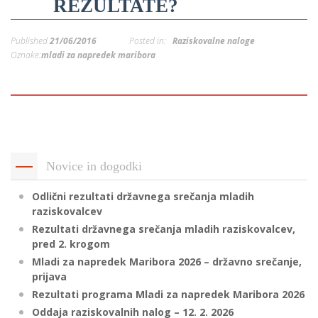
REZULTATE?
p
K
f
I
Published
21/06/2016
Posted in:
Raziskovalne naloge
P
Oznake:
mladi za napredek maribora
P
–
p
M
c
Novice in dogodki
Odlični rezultati državnega srečanja mladih
s
raziskovalcev
O
Rezultati državnega srečanja mladih raziskovalcev,
pred 2. krogom
P
Mladi za napredek Maribora 2026 – državno srečanje,
prijava
s
Rezultati programa Mladi za napredek Maribora 2026
p
Oddaja raziskovalnih nalog – 12. 2. 2026
–