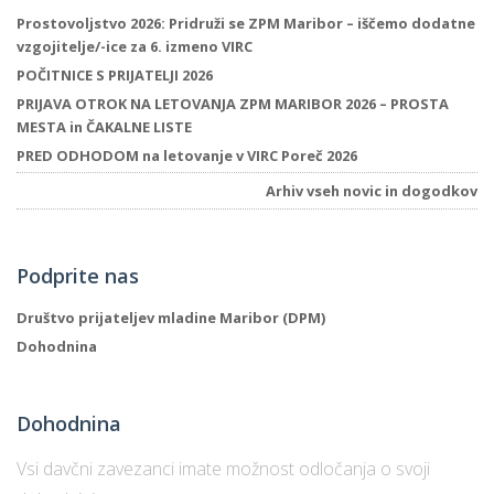
Prostovoljstvo 2026: Pridruži se ZPM Maribor – iščemo dodatne
vzgojitelje/-ice za 6. izmeno VIRC
POČITNICE S PRIJATELJI 2026
PRIJAVA OTROK NA LETOVANJA ZPM MARIBOR 2026 – PROSTA
MESTA in ČAKALNE LISTE
PRED ODHODOM na letovanje v VIRC Poreč 2026
Arhiv vseh novic in dogodkov
Podprite nas
Društvo prijateljev mladine Maribor (DPM)
Dohodnina
Dohodnina
Vsi davčni zavezanci imate možnost odločanja o svoji