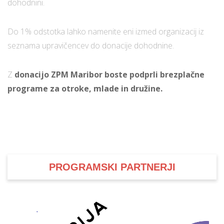
dohodnini.
Do 1% odstotka lahko namenite eni izmed organizacij iz
seznama upravičencev do donacije dohodnine.
Z
donacijo ZPM Maribor boste podprli brezplačne
programe za otroke, mlade in družine.
PROGRAMSKI PARTNERJI