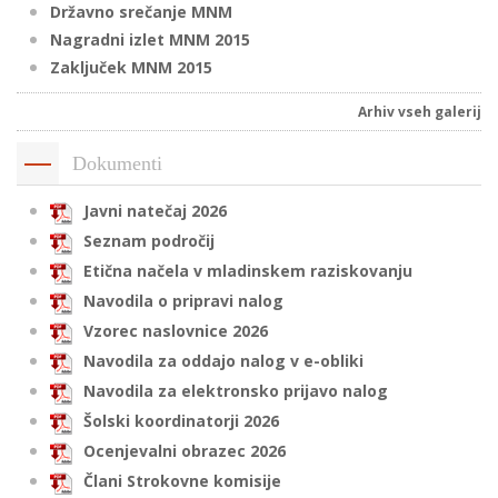
Državno srečanje MNM
Nagradni izlet MNM 2015
Zaključek MNM 2015
i
Arhiv vseh galerij
U
d
Dokumenti
Javni natečaj 2026
Seznam področij
–
Etična načela v mladinskem raziskovanju
Navodila o pripravi nalog
v
l
Vzorec naslovnice 2026
Navodila za oddajo nalog v e-obliki
Navodila za elektronsko prijavo nalog
l
Šolski koordinatorji 2026
Ocenjevalni obrazec 2026
Člani Strokovne komisije