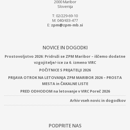
2000 Maribor
Slovenija
T: 02/229-69-10
M: 040/433-477
E:
zpm@zpm-mb.si
NOVICE IN DOGODKI
Prostovoljstvo 2026: Pridruži se ZPM Maribor – iščemo dodatne
vzgojitelje/-ice za 6. izmeno VIRC
POČITNICE S PRIJATELJI 2026
PRIJAVA OTROK NA LETOVANJA ZPM MARIBOR 2026 – PROSTA
MESTA in ČAKALNE LISTE
PRED ODHODOM na letovanje v VIRC Poreč 2026
Arhiv vseh novic in dogodkov
PODPRITE NAS