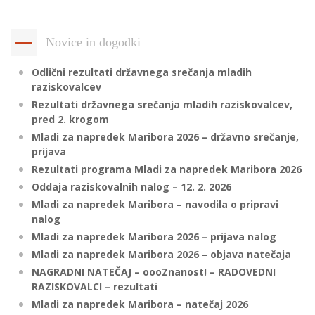
p
K
f
I
Novice in dogodki
P
P
Odlični rezultati državnega srečanja mladih
–
p
raziskovalcev
Rezultati državnega srečanja mladih raziskovalcev,
pred 2. krogom
M
Mladi za napredek Maribora 2026 – državno srečanje,
prijava
c
Rezultati programa Mladi za napredek Maribora 2026
Oddaja raziskovalnih nalog – 12. 2. 2026
Mladi za napredek Maribora – navodila o pripravi
s
nalog
O
Mladi za napredek Maribora 2026 – prijava nalog
Mladi za napredek Maribora 2026 – objava natečaja
P
NAGRADNI NATEČAJ – oooZnanost! – RADOVEDNI
s
RAZISKOVALCI – rezultati
p
Mladi za napredek Maribora – natečaj 2026
–