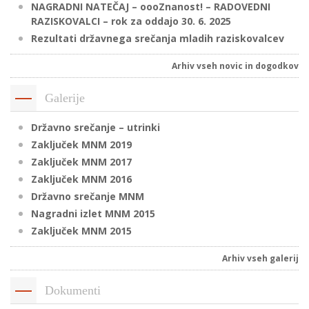
NAGRADNI NATEČAJ – oooZnanost! – RADOVEDNI
RAZISKOVALCI – rok za oddajo 30. 6. 2025
Rezultati državnega srečanja mladih raziskovalcev
P
/
Arhiv vseh novic in dogodkov
P
Galerije
o
Državno srečanje – utrinki
Zaključek MNM 2019
Zaključek MNM 2017
Zaključek MNM 2016
P
Državno srečanje MNM
R
Nagradni izlet MNM 2015
Zaključek MNM 2015
s
p
Arhiv vseh galerij
–
Dokumenti
t