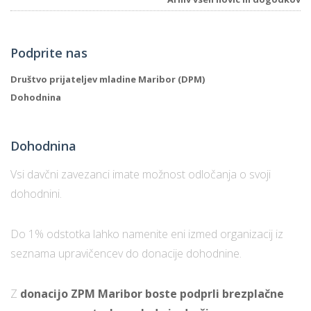
Podprite nas
Društvo prijateljev mladine Maribor (DPM)
Dohodnina
Dohodnina
Vsi davčni zavezanci imate možnost odločanja o svoji
dohodnini.
Do 1% odstotka lahko namenite eni izmed organizacij iz
seznama upravičencev do donacije dohodnine.
Z
donacijo ZPM Maribor boste podprli brezplačne