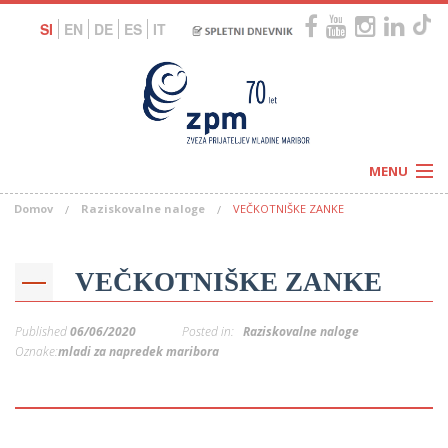
SI
EN
DE
ES
IT
MENU
Domov
Raziskovalne naloge
VEČKOTNIŠKE ZANKE
Novice
Koledar
Programi
Naši centri
Letovanja
VEČKOTNIŠKE ZANKE
Humanitarnost
c
Galerije
O nas
Published
06/06/2020
Posted in:
Raziskovalne naloge
Podprite nas
–
Oznake:
mladi za napredek maribora
Prosta delovna mesta
Kolesarimo za otroške sanje
G
–
–
V
–