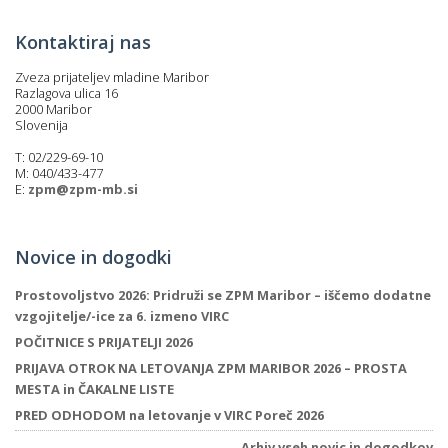
Kontaktiraj nas
Zveza prijateljev mladine Maribor
Razlagova ulica 16
2000 Maribor
Slovenija
T: 02/229-69-10
M: 040/433-477
E:
zpm@zpm-mb.si
Novice in dogodki
Prostovoljstvo 2026: Pridruži se ZPM Maribor – iščemo dodatne
vzgojitelje/-ice za 6. izmeno VIRC
POČITNICE S PRIJATELJI 2026
PRIJAVA OTROK NA LETOVANJA ZPM MARIBOR 2026 – PROSTA
MESTA in ČAKALNE LISTE
PRED ODHODOM na letovanje v VIRC Poreč 2026
Arhiv vseh novic in dogodkov