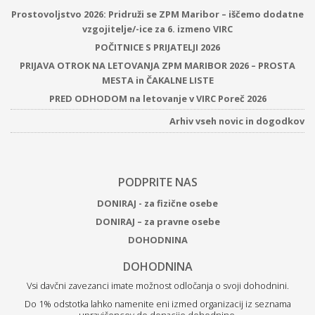
Prostovoljstvo 2026: Pridruži se ZPM Maribor – iščemo dodatne
vzgojitelje/-ice za 6. izmeno VIRC
POČITNICE S PRIJATELJI 2026
PRIJAVA OTROK NA LETOVANJA ZPM MARIBOR 2026 – PROSTA
MESTA in ČAKALNE LISTE
PRED ODHODOM na letovanje v VIRC Poreč 2026
Arhiv vseh novic in dogodkov
PODPRITE NAS
DONIRAJ - za fizične osebe
DONIRAJ – za pravne osebe
DOHODNINA
DOHODNINA
Vsi davčni zavezanci imate možnost odločanja o svoji dohodnini.
Do 1% odstotka lahko namenite eni izmed organizacij iz seznama
upravičencev do donacije dohodnine.