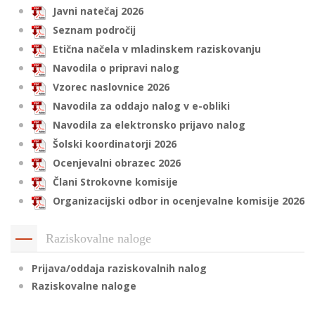
Javni natečaj 2026
Seznam področij
Etična načela v mladinskem raziskovanju
i
Navodila o pripravi nalog
U
Vzorec naslovnice 2026
d
Navodila za oddajo nalog v e-obliki
Navodila za elektronsko prijavo nalog
Šolski koordinatorji 2026
–
Ocenjevalni obrazec 2026
Člani Strokovne komisije
v
Organizacijski odbor in ocenjevalne komisije 2026
l
Raziskovalne naloge
l
Prijava/oddaja raziskovalnih nalog
Raziskovalne naloge