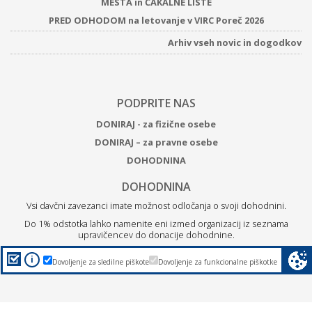
MESTA in ČAKALNE LISTE
PRED ODHODOM na letovanje v VIRC Poreč 2026
Arhiv vseh novic in dogodkov
PODPRITE NAS
DONIRAJ - za fizične osebe
DONIRAJ – za pravne osebe
DOHODNINA
DOHODNINA
Vsi davčni zavezanci imate možnost odločanja o svoji dohodnini.
Do 1% odstotka lahko namenite eni izmed organizacij iz seznama
upravičencev do donacije dohodnine.
Z
donacijo ZPM Maribor boste podprli brezplačne programe
i
Dovoljenje za sledilne piškote
Dovoljenje za funkcionalne piškotke
za otroke, mlade in družine.