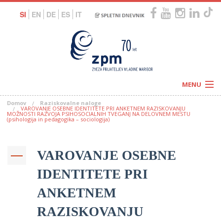
SI
EN
DE
ES
IT
MENU
Domov
Raziskovalne naloge
Novice
VAROVANJE OSEBNE IDENTITETE PRI ANKETNEM RAZISKOVANJU
Koledar
MOŽNOSTI RAZVOJA PSIHOSOCIALNIH TVEGANJ NA DELOVNEM MESTU
(psihologija in pedagogika – sociologija)
Programi
Naši centri
Letovanja
Humanitarnost
c
Galerije
VAROVANJE OSEBNE
O nas
Podprite nas
–
IDENTITETE PRI
Prosta delovna mesta
Kolesarimo za otroške sanje
ANKETNEM
G
–
RAZISKOVANJU
–
V
–