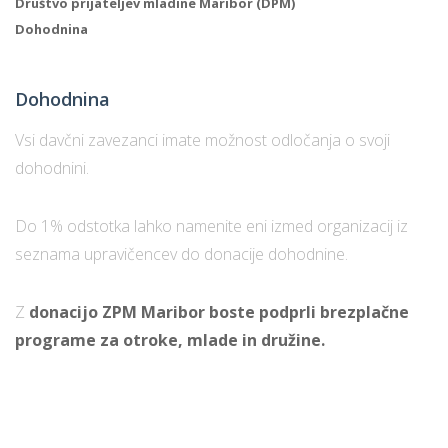
Društvo prijateljev mladine Maribor (DPM)
Dohodnina
Dohodnina
Vsi davčni zavezanci imate možnost odločanja o svoji
dohodnini.
Do 1% odstotka lahko namenite eni izmed organizacij iz
seznama upravičencev do donacije dohodnine.
Z
donacijo ZPM Maribor boste podprli brezplačne
programe za otroke, mlade in družine.