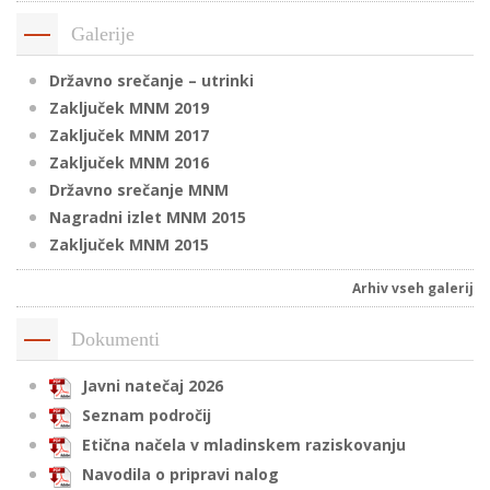
Galerije
i
Državno srečanje – utrinki
Zaključek MNM 2019
U
Zaključek MNM 2017
d
Zaključek MNM 2016
Državno srečanje MNM
Nagradni izlet MNM 2015
–
Zaključek MNM 2015
Arhiv vseh galerij
v
l
Dokumenti
Javni natečaj 2026
l
Seznam področij
Etična načela v mladinskem raziskovanju
Navodila o pripravi nalog