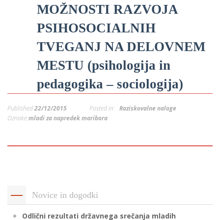
MOŽNOSTI RAZVOJA
p
K
f
I
PSIHOSOCIALNIH
P
TVEGANJ NA DELOVNEM
P
–
p
MESTU (psihologija in
pedagogika – sociologija)
M
c
Published
22/12/2015
Posted in:
Raziskovalne naloge
Oznake:
mladi za napredek maribora
s
O
P
s
Novice in dogodki
p
Odlični rezultati državnega srečanja mladih
–