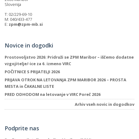
Slovenija
T: 02/229-69-10
M: 040/433-477
E:
zpm@zpm-mb.si
Novice in dogodki
Prostovoljstvo 2026: Pridruži se ZPM Maribor – iščemo dodatne
vzgojitelje/-ice za 6. izmeno VIRC
POČITNICE S PRIJATELJI 2026
PRIJAVA OTROK NA LETOVANJA ZPM MARIBOR 2026 – PROSTA
MESTA in ČAKALNE LISTE
PRED ODHODOM na letovanje v VIRC Poreč 2026
Arhiv vseh novic in dogodkov
Podprite nas