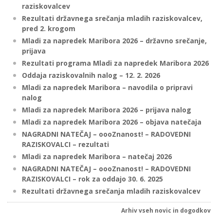
raziskovalcev
Rezultati državnega srečanja mladih raziskovalcev,
pred 2. krogom
P
Mladi za napredek Maribora 2026 – državno srečanje,
/
prijava
P
Rezultati programa Mladi za napredek Maribora 2026
Oddaja raziskovalnih nalog – 12. 2. 2026
o
Mladi za napredek Maribora – navodila o pripravi
nalog
Mladi za napredek Maribora 2026 – prijava nalog
Mladi za napredek Maribora 2026 – objava natečaja
P
NAGRADNI NATEČAJ – oooZnanost! – RADOVEDNI
R
RAZISKOVALCI – rezultati
Mladi za napredek Maribora – natečaj 2026
s
NAGRADNI NATEČAJ – oooZnanost! – RADOVEDNI
RAZISKOVALCI – rok za oddajo 30. 6. 2025
p
Rezultati državnega srečanja mladih raziskovalcev
–
Arhiv vseh novic in dogodkov
t