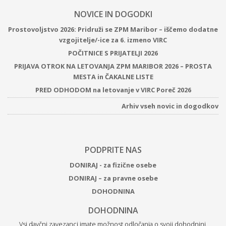
NOVICE IN DOGODKI
Prostovoljstvo 2026: Pridruži se ZPM Maribor – iščemo dodatne
vzgojitelje/-ice za 6. izmeno VIRC
POČITNICE S PRIJATELJI 2026
PRIJAVA OTROK NA LETOVANJA ZPM MARIBOR 2026 – PROSTA
MESTA in ČAKALNE LISTE
PRED ODHODOM na letovanje v VIRC Poreč 2026
Arhiv vseh novic in dogodkov
PODPRITE NAS
DONIRAJ - za fizične osebe
DONIRAJ – za pravne osebe
DOHODNINA
DOHODNINA
Vsi davčni zavezanci imate možnost odločanja o svoji dohodnini.