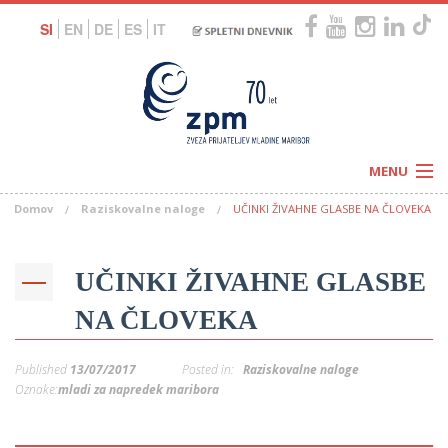
SI
EN
DE
ES
IT
MENU
Domov
Raziskovalne naloge
UČINKI ŽIVAHNE GLASBE NA ČLOVEKA
Novice
Koledar
Programi
Naši centri
Letovanja
UČINKI ŽIVAHNE GLASBE
Humanitarnost
c
Galerije
NA ČLOVEKA
O nas
Podprite nas
–
Prosta delovna mesta
Published
13/07/2017
Posted in:
Raziskovalne naloge
Kolesarimo za otroške sanje
G
Oznake:
mladi za napredek maribora
–
–
V
–