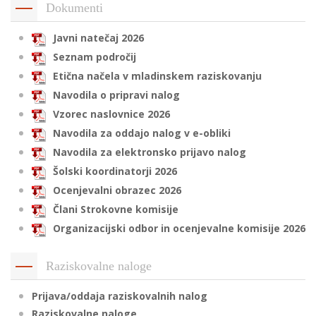
Dokumenti
Javni natečaj 2026
i
Seznam področij
Etična načela v mladinskem raziskovanju
U
Navodila o pripravi nalog
d
Vzorec naslovnice 2026
Navodila za oddajo nalog v e-obliki
Navodila za elektronsko prijavo nalog
–
Šolski koordinatorji 2026
Ocenjevalni obrazec 2026
v
l
Člani Strokovne komisije
Organizacijski odbor in ocenjevalne komisije 2026
l
Raziskovalne naloge
Prijava/oddaja raziskovalnih nalog
Raziskovalne naloge