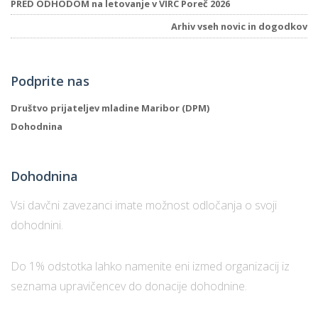
PRED ODHODOM na letovanje v VIRC Poreč 2026
Arhiv vseh novic in dogodkov
Podprite nas
Društvo prijateljev mladine Maribor (DPM)
Dohodnina
Dohodnina
Vsi davčni zavezanci imate možnost odločanja o svoji
dohodnini.
Do 1% odstotka lahko namenite eni izmed organizacij iz
seznama upravičencev do donacije dohodnine.