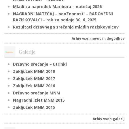
Mladi za napredek Maribora – natečaj 2026
NAGRADNI NATEČAJ – oooZnanost! – RADOVEDNI
RAZISKOVALCI – rok za oddajo 30. 6. 2025
P
Rezultati državnega srečanja mladih raziskovalcev
/
P
Arhiv vseh novic in dogodkov
o
Galerije
Državno srečanje – utrinki
Zaključek MNM 2019
P
Zaključek MNM 2017
R
Zaključek MNM 2016
Državno srečanje MNM
s
Nagradni izlet MNM 2015
p
Zaključek MNM 2015
Arhiv vseh galerij
–
t