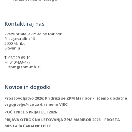
Kontaktiraj nas
Zveza prijateljev mladine Maribor
Razlagova ulica 16
2000 Maribor
Slovenija
T: 02/229-69-10
M: 040/433-477
E:
zpm@zpm-mb.si
Novice in dogodki
Prostovoljstvo 2026: Pridruži se ZPM Maribor – iščemo dodatne
vzgojitelje/-ice za 6. izmeno VIRC
POČITNICE S PRIJATELJI 2026
PRIJAVA OTROK NA LETOVANJA ZPM MARIBOR 2026 – PROSTA
MESTA in ČAKALNE LISTE