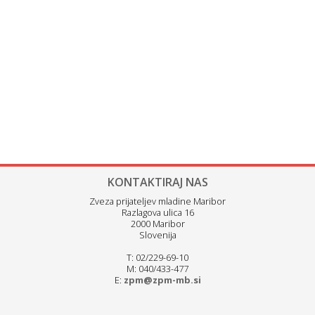
KONTAKTIRAJ NAS
Zveza prijateljev mladine Maribor
Razlagova ulica 16
2000 Maribor
Slovenija
T: 02/229-69-10
M: 040/433-477
E:
zpm@zpm-mb.si