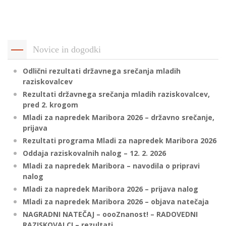
p
K
f
I
P
P
Novice in dogodki
–
p
Odlični rezultati državnega srečanja mladih
raziskovalcev
Rezultati državnega srečanja mladih raziskovalcev,
M
pred 2. krogom
c
Mladi za napredek Maribora 2026 – državno srečanje,
prijava
Rezultati programa Mladi za napredek Maribora 2026
s
Oddaja raziskovalnih nalog – 12. 2. 2026
O
Mladi za napredek Maribora – navodila o pripravi
nalog
P
Mladi za napredek Maribora 2026 – prijava nalog
s
Mladi za napredek Maribora 2026 – objava natečaja
p
NAGRADNI NATEČAJ – oooZnanost! – RADOVEDNI
–
RAZISKOVALCI – rezultati