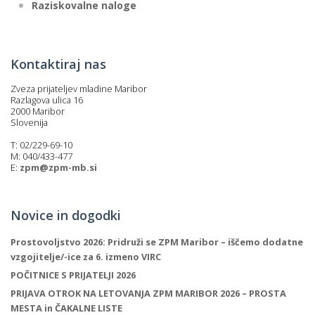
Raziskovalne naloge
Kontaktiraj nas
Zveza prijateljev mladine Maribor
Razlagova ulica 16
2000 Maribor
Slovenija
T: 02/229-69-10
M: 040/433-477
E:
zpm@zpm-mb.si
Novice in dogodki
Prostovoljstvo 2026: Pridruži se ZPM Maribor – iščemo dodatne
vzgojitelje/-ice za 6. izmeno VIRC
POČITNICE S PRIJATELJI 2026
PRIJAVA OTROK NA LETOVANJA ZPM MARIBOR 2026 – PROSTA
MESTA in ČAKALNE LISTE