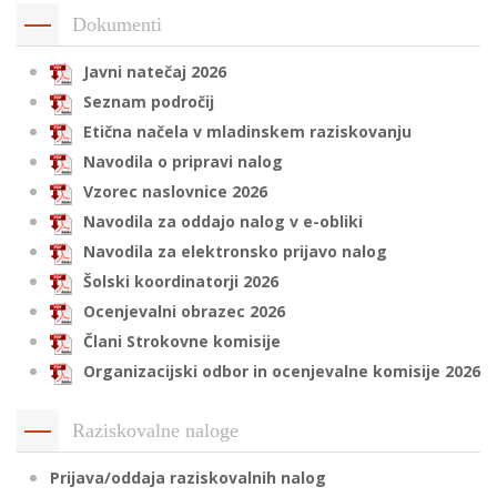
Dokumenti
Javni natečaj 2026
i
Seznam področij
Etična načela v mladinskem raziskovanju
U
Navodila o pripravi nalog
d
Vzorec naslovnice 2026
Navodila za oddajo nalog v e-obliki
–
Navodila za elektronsko prijavo nalog
Šolski koordinatorji 2026
v
Ocenjevalni obrazec 2026
l
Člani Strokovne komisije
Organizacijski odbor in ocenjevalne komisije 2026
l
Raziskovalne naloge
Prijava/oddaja raziskovalnih nalog