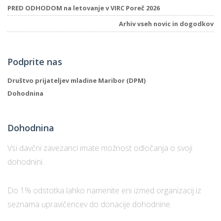
PRED ODHODOM na letovanje v VIRC Poreč 2026
Arhiv vseh novic in dogodkov
Podprite nas
Društvo prijateljev mladine Maribor (DPM)
Dohodnina
Dohodnina
Vsi davčni zavezanci imate možnost odločanja o svoji
dohodnini.
Do 1% odstotka lahko namenite eni izmed organizacij iz
seznama upravičencev do donacije dohodnine.