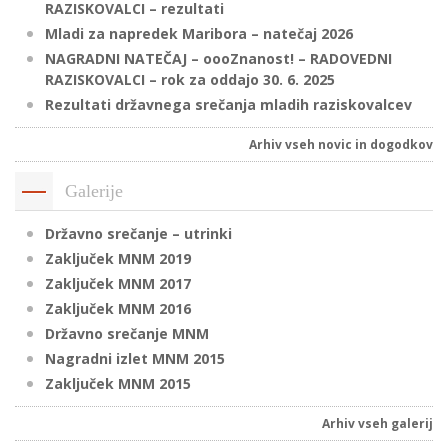
RAZISKOVALCI – rezultati
Mladi za napredek Maribora – natečaj 2026
NAGRADNI NATEČAJ – oooZnanost! – RADOVEDNI
P
RAZISKOVALCI – rok za oddajo 30. 6. 2025
/
Rezultati državnega srečanja mladih raziskovalcev
P
Arhiv vseh novic in dogodkov
o
Galerije
Državno srečanje – utrinki
Zaključek MNM 2019
P
Zaključek MNM 2017
R
Zaključek MNM 2016
Državno srečanje MNM
s
Nagradni izlet MNM 2015
p
Zaključek MNM 2015
–
Arhiv vseh galerij
t