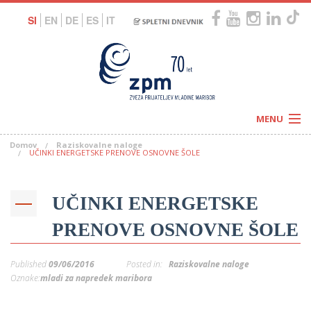
SI
EN
DE
ES
IT
MENU
Domov
Raziskovalne naloge
Novice
UČINKI ENERGETSKE PRENOVE OSNOVNE ŠOLE
Koledar
Programi
Naši centri
Letovanja
UČINKI ENERGETSKE
Humanitarnost
c
Galerije
O nas
PRENOVE OSNOVNE ŠOLE
Podprite nas
–
Prosta delovna mesta
Kolesarimo za otroške sanje
Published
09/06/2016
Posted in:
Raziskovalne naloge
G
Oznake:
mladi za napredek maribora
–
–
V
–