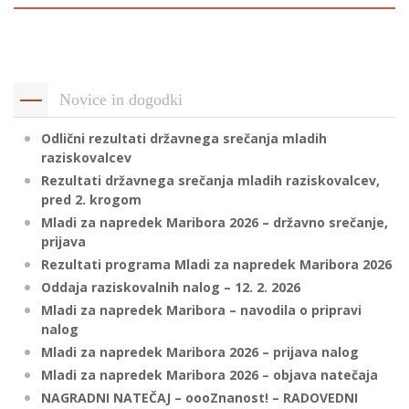
p
K
f
I
P
P
Novice in dogodki
–
p
Odlični rezultati državnega srečanja mladih
raziskovalcev
M
Rezultati državnega srečanja mladih raziskovalcev,
c
pred 2. krogom
Mladi za napredek Maribora 2026 – državno srečanje,
prijava
Rezultati programa Mladi za napredek Maribora 2026
s
Oddaja raziskovalnih nalog – 12. 2. 2026
O
Mladi za napredek Maribora – navodila o pripravi
nalog
P
Mladi za napredek Maribora 2026 – prijava nalog
s
Mladi za napredek Maribora 2026 – objava natečaja
p
NAGRADNI NATEČAJ – oooZnanost! – RADOVEDNI
–