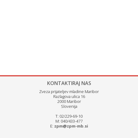
KONTAKTIRAJ NAS
Zveza prijateljev mladine Maribor
Razlagova ulica 16
2000 Maribor
Slovenija
T: 02/229-69-10
M: 040/433-477
E:
zpm@zpm-mb.si