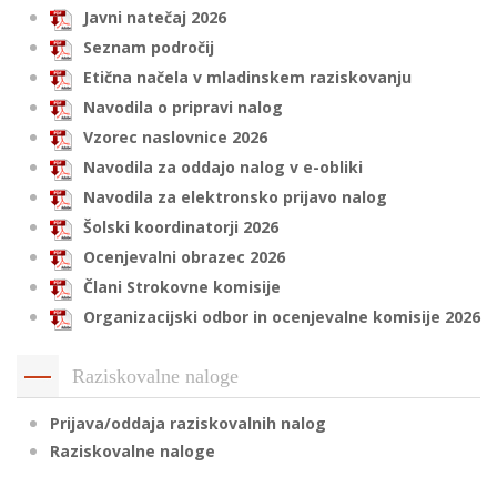
Javni natečaj 2026
Seznam področij
Etična načela v mladinskem raziskovanju
i
Navodila o pripravi nalog
U
Vzorec naslovnice 2026
d
Navodila za oddajo nalog v e-obliki
Navodila za elektronsko prijavo nalog
Šolski koordinatorji 2026
–
Ocenjevalni obrazec 2026
Člani Strokovne komisije
v
Organizacijski odbor in ocenjevalne komisije 2026
l
Raziskovalne naloge
l
Prijava/oddaja raziskovalnih nalog
Raziskovalne naloge