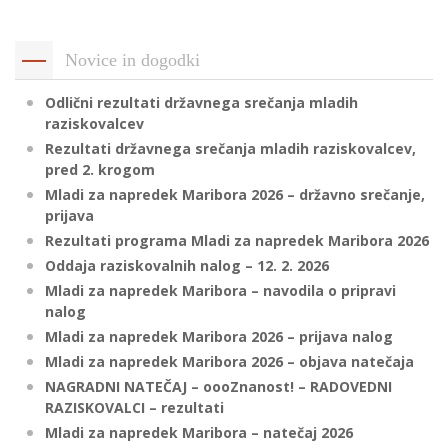
p
K
f
I
Novice in dogodki
P
P
Odlični rezultati državnega srečanja mladih
–
p
raziskovalcev
Rezultati državnega srečanja mladih raziskovalcev,
pred 2. krogom
M
Mladi za napredek Maribora 2026 – državno srečanje,
prijava
c
Rezultati programa Mladi za napredek Maribora 2026
Oddaja raziskovalnih nalog – 12. 2. 2026
Mladi za napredek Maribora – navodila o pripravi
s
nalog
O
Mladi za napredek Maribora 2026 – prijava nalog
Mladi za napredek Maribora 2026 – objava natečaja
P
NAGRADNI NATEČAJ – oooZnanost! – RADOVEDNI
s
RAZISKOVALCI – rezultati
p
Mladi za napredek Maribora – natečaj 2026
–