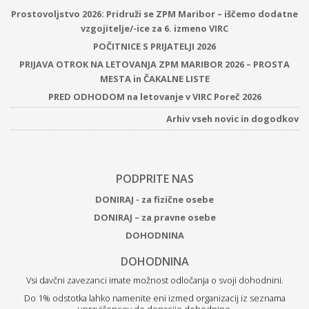
Prostovoljstvo 2026: Pridruži se ZPM Maribor – iščemo dodatne
vzgojitelje/-ice za 6. izmeno VIRC
POČITNICE S PRIJATELJI 2026
PRIJAVA OTROK NA LETOVANJA ZPM MARIBOR 2026 – PROSTA
MESTA in ČAKALNE LISTE
PRED ODHODOM na letovanje v VIRC Poreč 2026
Arhiv vseh novic in dogodkov
PODPRITE NAS
DONIRAJ - za fizične osebe
DONIRAJ – za pravne osebe
DOHODNINA
DOHODNINA
Vsi davčni zavezanci imate možnost odločanja o svoji dohodnini.
Do 1% odstotka lahko namenite eni izmed organizacij iz seznama
upravičencev do donacije dohodnine.