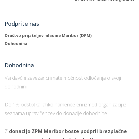
Podprite nas
Društvo prijateljev mladine Maribor (DPM)
Dohodnina
Dohodnina
Vsi davčni zavezanci imate možnost odločanja o svoji
dohodnini.
Do 1% odstotka lahko namenite eni izmed organizacij iz
seznama upravičencev do donacije dohodnine.
Z
donacijo ZPM Maribor boste podprli brezplačne