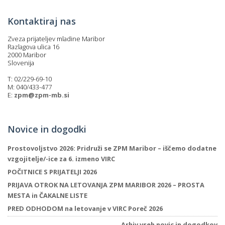
Kontaktiraj nas
Zveza prijateljev mladine Maribor
Razlagova ulica 16
2000 Maribor
Slovenija
T: 02/229-69-10
M: 040/433-477
E:
zpm@zpm-mb.si
Novice in dogodki
Prostovoljstvo 2026: Pridruži se ZPM Maribor – iščemo dodatne
vzgojitelje/-ice za 6. izmeno VIRC
POČITNICE S PRIJATELJI 2026
PRIJAVA OTROK NA LETOVANJA ZPM MARIBOR 2026 – PROSTA
MESTA in ČAKALNE LISTE
PRED ODHODOM na letovanje v VIRC Poreč 2026
Arhiv vseh novic in dogodkov