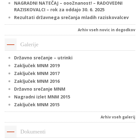
NAGRADNI NATEČAJ – oooZnanost! – RADOVEDNI
RAZISKOVALCI – rok za oddajo 30. 6. 2025
Rezultati državnega srečanja mladih raziskovalcev
P
/
Arhiv vseh novic in dogodkov
P
Galerije
o
Državno srečanje – utrinki
Zaključek MNM 2019
Zaključek MNM 2017
Zaključek MNM 2016
P
Državno srečanje MNM
R
Nagradni izlet MNM 2015
Zaključek MNM 2015
s
p
Arhiv vseh galerij
–
Dokumenti
t