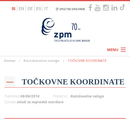
SI
EN
DE
ES
IT
MENU
Domov
Raziskovalne naloge
TOČKOVNE KOORDINATE
Novice
Koledar
Programi
Naši centri
Letovanja
TOČKOVNE KOORDINATE
Humanitarnost
c
Galerije
O nas
Published
08/06/2016
Posted in:
Raziskovalne naloge
Podprite nas
–
Oznake:
mladi za napredek maribora
Prosta delovna mesta
Kolesarimo za otroške sanje
G
–
–
V
–