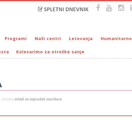
Programi
Naši centri
Letovanja
Humanitarno
esta
Kolesarimo za otroške sanje
Bralna značka
DUM Maribor
Letovanje – VIRC Poreč
Pomežik soncu
Eko programi
VIRC Poreč
Letovanje – DMZ na Pohorju
Dohodnina – Dru
Cunjami – izmenjevalnica oblačil
Galerija male Velike umetnosti
DMZ na Pohorju
Društvo prijate
Info-DUM
Mladi za napredek Maribora
A
Mladinski center DUM
Omogočimo sanje
Oznake:
mladi za napredek maribora
Otroški parlament
Počitnice s prijatelji – DUM Maribor
Prireditve / Pust, Teden otroka, dedek Mraz …
Prostovoljstvo