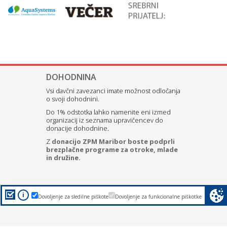
DOHODNINA
Vsi davčni zavezanci imate možnost odločanja
o svoji dohodnini.
Do 1% odstotka lahko namenite eni izmed
organizacij iz seznama upravičencev do
donacije dohodnine.
Z
donacijo ZPM Maribor boste podprli
brezplačne programe za otroke, mlade
in družine.
i
Dovoljenje za sledilne piškote
Dovoljenje za funkcionalne piškotke