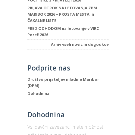
POČITNICE S PRIJATELJI 2026
PRIJAVA OTROK NA LETOVANJA ZPM
MARIBOR 2026 – PROSTA MESTA in
ČAKALNE LISTE
PRED ODHODOM na letovanje v VIRC
Poreč 2026
Arhiv vseh novic in dogodkov
Podprite nas
Društvo prijateljev mladine Maribor
(DPM)
Dohodnina
Dohodnina
Vsi davčni zavezanci imate možnost