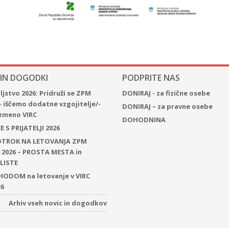
 IN DOGODKI
PODPRITE NAS
jstvo 2026: Pridruži se ZPM
DONIRAJ - za fizične osebe
– iščemo dodatne vzgojitelje/-
DONIRAJ – za pravne osebe
 izmeno VIRC
DOHODNINA
 S PRIJATELJI 2026
 OTROK NA LETOVANJA ZPM
2026 – PROSTA MESTA in
LISTE
ODOM na letovanje v VIRC
26
Arhiv vseh novic in dogodkov