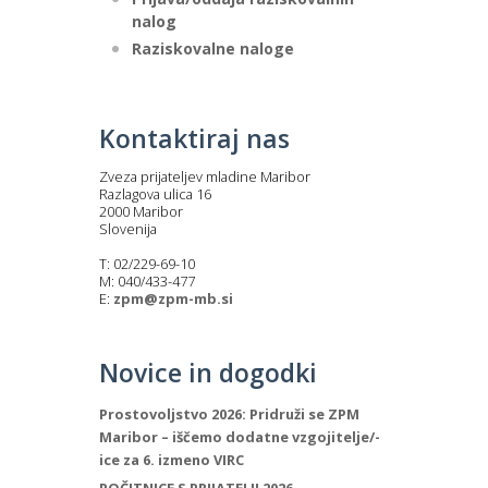
nalog
Raziskovalne naloge
Kontaktiraj nas
Zveza prijateljev mladine Maribor
Razlagova ulica 16
2000 Maribor
Slovenija
T: 02/229-69-10
M: 040/433-477
E:
zpm@zpm-mb.si
Novice in dogodki
Prostovoljstvo 2026: Pridruži se ZPM
Maribor – iščemo dodatne vzgojitelje/-
ice za 6. izmeno VIRC