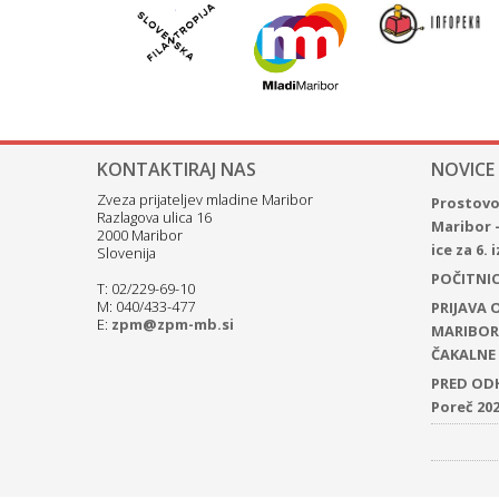
KONTAKTIRAJ NAS
NOVICE
Zveza prijateljev mladine Maribor
Prostovol
Razlagova ulica 16
Maribor 
2000 Maribor
ice za 6.
Slovenija
POČITNICE
T: 02/229-69-10
M: 040/433-477
PRIJAVA
E:
zpm@zpm-mb.si
MARIBOR 
ČAKALNE 
PRED ODH
Poreč 20