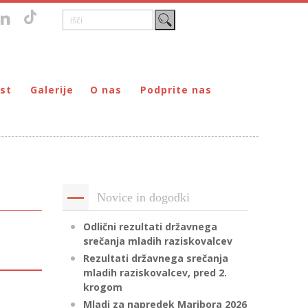
st
Galerije
O nas
Podprite nas
Zgodovina
DONIRAJ – za fizične osebe
štvo prijateljev mladine Maribor
Poslanstvo
DONIRAJ – za pravne osebe
ljev mladine Maribor
Organi
PODARI DOHODNINO
Kontakti
Društva
Novice in dogodki
Prostovoljci
Partnerji
Odlični rezultati državnega
srečanja mladih raziskovalcev
Transparentnost delovanja
Rezultati državnega srečanja
mladih raziskovalcev, pred 2.
krogom
Mladi za napredek Maribora 2026