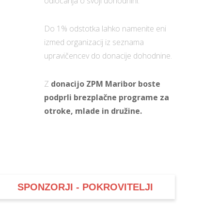
odločanja o svoji dohodnini.
Do 1% odstotka lahko namenite eni
izmed organizacij iz seznama
upravičencev do donacije dohodnine.
Z
donacijo ZPM Maribor boste
podprli brezplačne programe za
otroke, mlade in družine.
SPONZORJI - POKROVITELJI