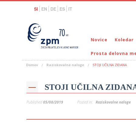
SI
EN
DE
ES
IT
Novice
Koledar
Prosta delovna m
Domov
Raziskovalne naloge
STOJI UČILNA ZIDANA
STOJI UČILNA ZIDAN
Published
05/08/2019
Posted in:
Raziskovalne naloge