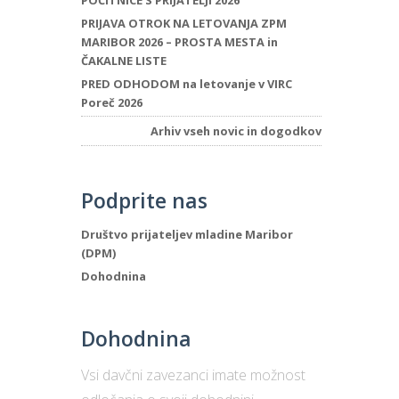
POČITNICE S PRIJATELJI 2026
PRIJAVA OTROK NA LETOVANJA ZPM
MARIBOR 2026 – PROSTA MESTA in
ČAKALNE LISTE
PRED ODHODOM na letovanje v VIRC
Poreč 2026
Arhiv vseh novic in dogodkov
Podprite nas
Društvo prijateljev mladine Maribor
(DPM)
Dohodnina
Dohodnina
Vsi davčni zavezanci imate možnost