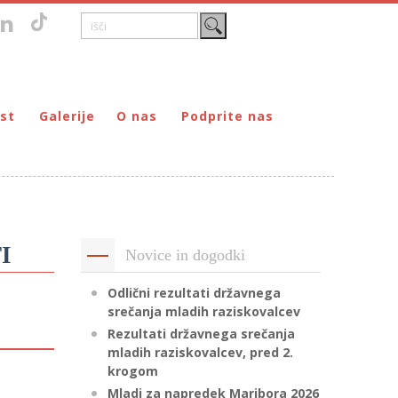
st
Galerije
O nas
Podprite nas
Zgodovina
DONIRAJ – za fizične osebe
štvo prijateljev mladine Maribor
Poslanstvo
DONIRAJ – za pravne osebe
ljev mladine Maribor
Organi
PODARI DOHODNINO
Kontakti
Društva
I
Novice in dogodki
Prostovoljci
Partnerji
Odlični rezultati državnega
srečanja mladih raziskovalcev
Transparentnost delovanja
Rezultati državnega srečanja
mladih raziskovalcev, pred 2.
krogom
Mladi za napredek Maribora 2026