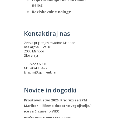
nalog
Raziskovalne naloge
Kontaktiraj nas
Zveza prijateljev mladine Maribor
Razlagova ulica 16
2000 Maribor
Slovenija
T: 02/229-69-10
M: 040/433-477
E:
zpm@zpm-mb.si
Novice in dogodki
Prostovoljstvo 2026: Pridruži se ZPM
Maribor – iščemo dodatne vzgojitelje/-
ice za 6. izmeno VIRC