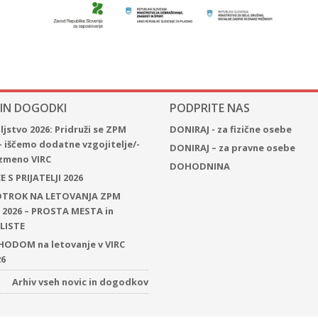
 IN DOGODKI
PODPRITE NAS
jstvo 2026: Pridruži se ZPM
DONIRAJ - za fizične osebe
– iščemo dodatne vzgojitelje/-
DONIRAJ – za pravne osebe
 izmeno VIRC
DOHODNINA
 S PRIJATELJI 2026
 OTROK NA LETOVANJA ZPM
2026 – PROSTA MESTA in
LISTE
ODOM na letovanje v VIRC
26
Arhiv vseh novic in dogodkov