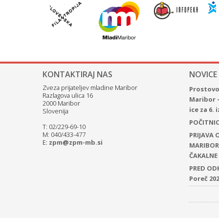
KONTAKTIRAJ NAS
NOVICE
Zveza prijateljev mladine Maribor
Prostovol
Razlagova ulica 16
Maribor 
2000 Maribor
ice za 6.
Slovenija
POČITNICE
T: 02/229-69-10
M: 040/433-477
PRIJAVA
E:
zpm@zpm-mb.si
MARIBOR 
ČAKALNE 
PRED ODH
Poreč 20