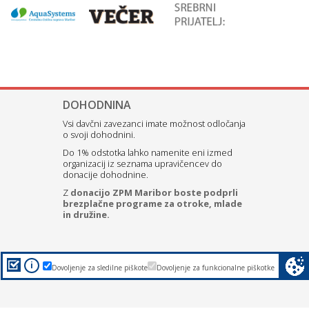
DOHODNINA
Vsi davčni zavezanci imate možnost odločanja
o svoji dohodnini.
Do 1% odstotka lahko namenite eni izmed
organizacij iz seznama upravičencev do
donacije dohodnine.
Z
donacijo ZPM Maribor boste podprli
brezplačne programe za otroke, mlade
in družine.
i
Dovoljenje za sledilne piškote
Dovoljenje za funkcionalne piškotke