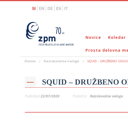
SI
EN
DE
ES
IT
Novice
Koledar
Prosta delovna m
Domov
Raziskovalne naloge
SQUID – DRUŽBENO ODGO
SQUID – DRUŽBENO 
Published
22/07/2020
Posted in:
Raziskovalne naloge