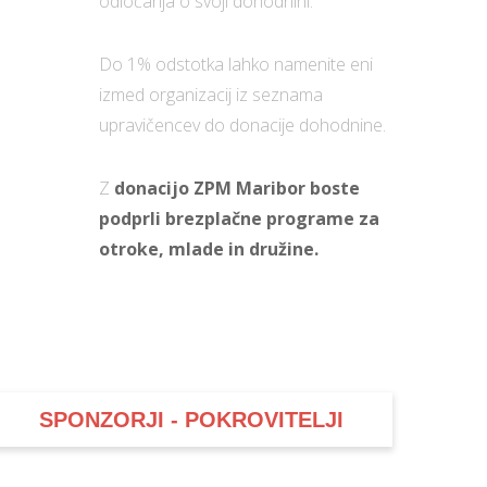
odločanja o svoji dohodnini.
Do 1% odstotka lahko namenite eni
izmed organizacij iz seznama
upravičencev do donacije dohodnine.
Z
donacijo ZPM Maribor boste
podprli brezplačne programe za
otroke, mlade in družine.
SPONZORJI - POKROVITELJI