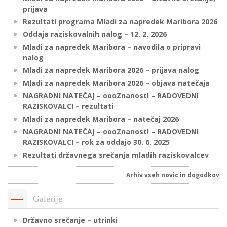
prijava
Rezultati programa Mladi za napredek Maribora 2026
Oddaja raziskovalnih nalog – 12. 2. 2026
P
Mladi za napredek Maribora – navodila o pripravi
/
nalog
P
Mladi za napredek Maribora 2026 – prijava nalog
Mladi za napredek Maribora 2026 – objava natečaja
o
NAGRADNI NATEČAJ – oooZnanost! – RADOVEDNI
RAZISKOVALCI – rezultati
Mladi za napredek Maribora – natečaj 2026
NAGRADNI NATEČAJ – oooZnanost! – RADOVEDNI
P
RAZISKOVALCI – rok za oddajo 30. 6. 2025
R
Rezultati državnega srečanja mladih raziskovalcev
s
Arhiv vseh novic in dogodkov
p
Galerije
–
Državno srečanje – utrinki
t