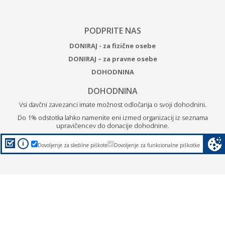
PODPRITE NAS
DONIRAJ - za fizične osebe
DONIRAJ – za pravne osebe
DOHODNINA
DOHODNINA
Vsi davčni zavezanci imate možnost odločanja o svoji dohodnini.
Do 1% odstotka lahko namenite eni izmed organizacij iz seznama
upravičencev do donacije dohodnine.
Z
donacijo ZPM Maribor boste podprli brezplačne programe
i
Dovoljenje za sledilne piškote
Dovoljenje za funkcionalne piškotke
za otroke, mlade in družine.