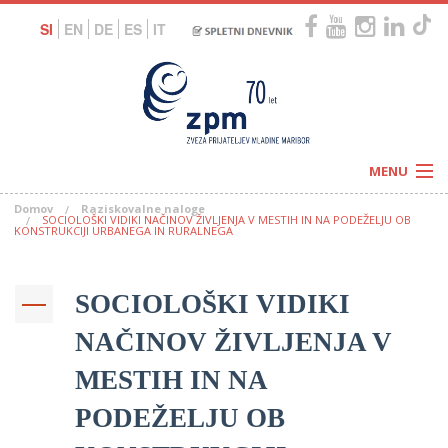
SI
EN
DE
ES
IT
MENU
Domov
Raziskovalne naloge
Novice
SOCIOLOŠKI VIDIKI NAČINOV ŽIVLJENJA V MESTIH IN NA PODEŽELJU OB
Koledar
KONSTRUKCIJI URBANEGA IN RURALNEGA
Programi
Naši centri
Letovanja
Humanitarnost
SOCIOLOŠKI VIDIKI
c
Galerije
O nas
NAČINOV ŽIVLJENJA V
Podprite nas
–
Prosta delovna mesta
Kolesarimo za otroške sanje
MESTIH IN NA
G
PODEŽELJU OB
–
–
V
–