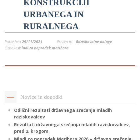
KONSTRUKCIJI
p
K
f
URBANEGA IN
I
P
RURALNEGA
P
–
p
Published
29/11/2021
Posted in:
Raziskovalne naloge
Oznake:
mladi za napredek maribora
M
c
s
Novice in dogodki
O
Odlični rezultati državnega srečanja mladih
P
raziskovalcev
s
Rezultati državnega srečanja mladih raziskovalcev,
p
pred 2. krogom
–
Mladi za napredek Maribora 2026 – državno srečanje,