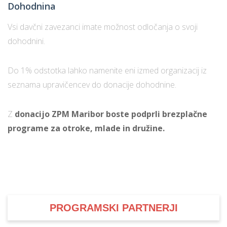
Dohodnina
Vsi davčni zavezanci imate možnost odločanja o svoji
dohodnini.
Do 1% odstotka lahko namenite eni izmed organizacij iz
seznama upravičencev do donacije dohodnine.
Z
donacijo ZPM Maribor boste podprli brezplačne
programe za otroke, mlade in družine.
PROGRAMSKI PARTNERJI