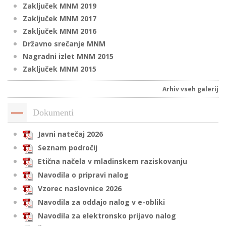
Zaključek MNM 2019
Zaključek MNM 2017
Zaključek MNM 2016
i
Državno srečanje MNM
Nagradni izlet MNM 2015
U
Zaključek MNM 2015
d
Arhiv vseh galerij
–
Dokumenti
Javni natečaj 2026
v
Seznam področij
l
Etična načela v mladinskem raziskovanju
Navodila o pripravi nalog
l
Vzorec naslovnice 2026
Navodila za oddajo nalog v e-obliki
Navodila za elektronsko prijavo nalog