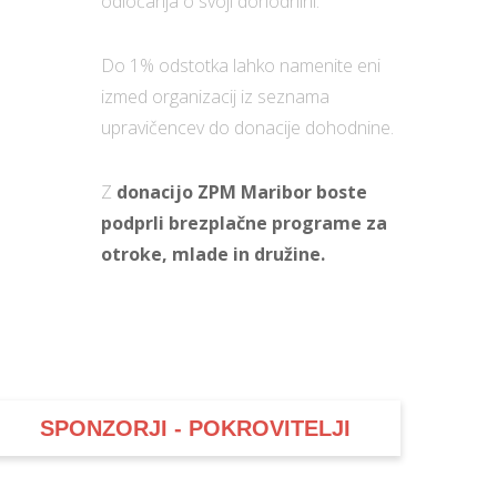
odločanja o svoji dohodnini.
Do 1% odstotka lahko namenite eni
izmed organizacij iz seznama
upravičencev do donacije dohodnine.
Z
donacijo ZPM Maribor boste
podprli brezplačne programe za
otroke, mlade in družine.
SPONZORJI - POKROVITELJI