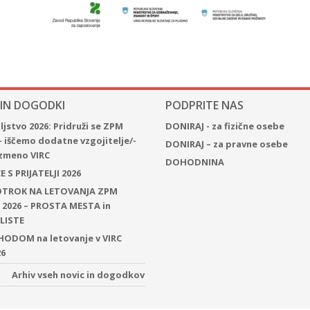
 IN DOGODKI
PODPRITE NAS
jstvo 2026: Pridruži se ZPM
DONIRAJ - za fizične osebe
– iščemo dodatne vzgojitelje/-
DONIRAJ – za pravne osebe
 izmeno VIRC
DOHODNINA
 S PRIJATELJI 2026
 OTROK NA LETOVANJA ZPM
2026 – PROSTA MESTA in
LISTE
ODOM na letovanje v VIRC
26
Arhiv vseh novic in dogodkov