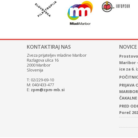
KONTAKTIRAJ NAS
NOVICE
Zveza prijateljev mladine Maribor
Prostovol
Razlagova ulica 16
Maribor 
2000 Maribor
ice za 6.
Slovenija
POČITNICE
T: 02/229-69-10
M: 040/433-477
PRIJAVA
E:
zpm@zpm-mb.si
MARIBOR 
ČAKALNE 
PRED ODH
Poreč 20