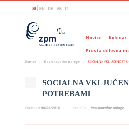
SI
EN
DE
ES
IT
Novice
Koledar
Prosta delovna m
Domov
Raziskovalne naloge
SOCIALNA VKLJUČENOST U
SOCIALNA VKLJUČEN
POTREBAMI
Published
08/06/2016
Posted in:
Raziskovalne naloge