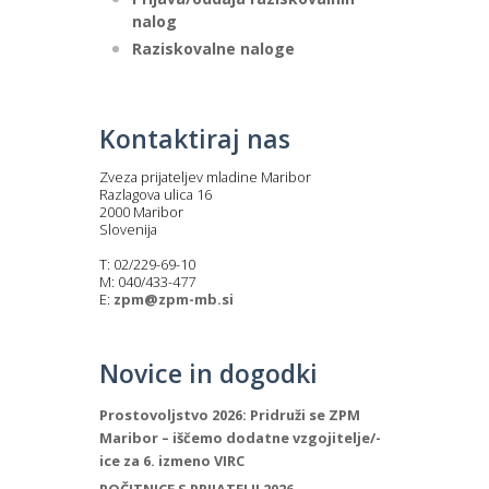
nalog
Raziskovalne naloge
Kontaktiraj nas
Zveza prijateljev mladine Maribor
Razlagova ulica 16
2000 Maribor
Slovenija
T: 02/229-69-10
M: 040/433-477
E:
zpm@zpm-mb.si
Novice in dogodki
Prostovoljstvo 2026: Pridruži se ZPM
Maribor – iščemo dodatne vzgojitelje/-
ice za 6. izmeno VIRC