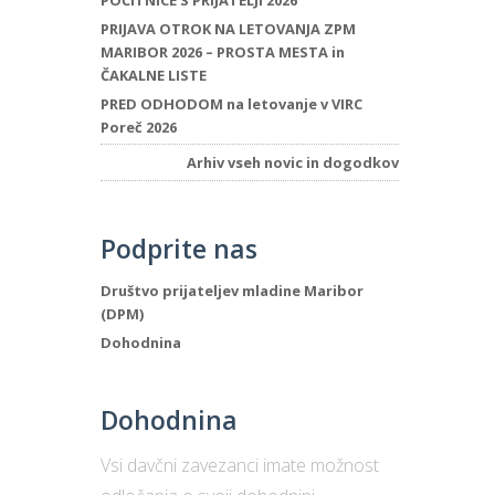
POČITNICE S PRIJATELJI 2026
PRIJAVA OTROK NA LETOVANJA ZPM
MARIBOR 2026 – PROSTA MESTA in
ČAKALNE LISTE
PRED ODHODOM na letovanje v VIRC
Poreč 2026
Arhiv vseh novic in dogodkov
Podprite nas
Društvo prijateljev mladine Maribor
(DPM)
Dohodnina
Dohodnina
Vsi davčni zavezanci imate možnost