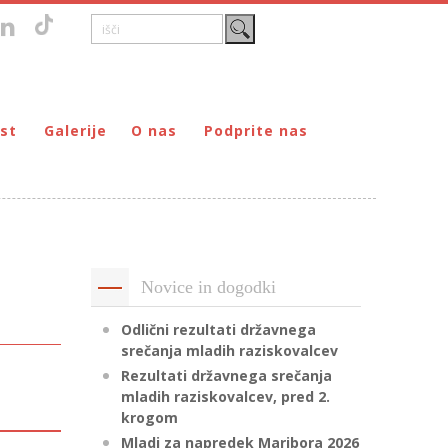
st
Galerije
O nas
Podprite nas
Zgodovina
DONIRAJ – za fizične osebe
štvo prijateljev mladine Maribor
Poslanstvo
DONIRAJ – za pravne osebe
ljev mladine Maribor
Organi
PODARI DOHODNINO
Kontakti
Društva
Novice in dogodki
Prostovoljci
Partnerji
Odlični rezultati državnega
srečanja mladih raziskovalcev
Transparentnost delovanja
Rezultati državnega srečanja
mladih raziskovalcev, pred 2.
krogom
Mladi za napredek Maribora 2026