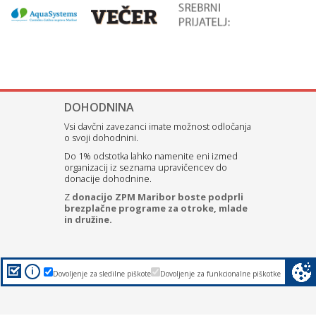
DOHODNINA
Vsi davčni zavezanci imate možnost odločanja
o svoji dohodnini.
Do 1% odstotka lahko namenite eni izmed
organizacij iz seznama upravičencev do
donacije dohodnine.
Z
donacijo ZPM Maribor boste podprli
brezplačne programe za otroke, mlade
in družine.
i
Dovoljenje za sledilne piškote
Dovoljenje za funkcionalne piškotke