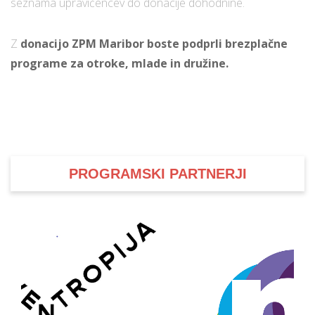
seznama upravičencev do donacije dohodnine.
Z
donacijo ZPM Maribor boste podprli brezplačne
programe za otroke, mlade in družine.
PROGRAMSKI PARTNERJI