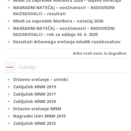
Mladi za napredek Maribora 2026 – objava natečaja
NAGRADNI NATEČAJ – oooZnanost! – RADOVEDNI
RAZISKOVALCI – rezultati
P
Mladi za napredek Maribora – natečaj 2026
/
NAGRADNI NATEČAJ – oooZnanost! – RADOVEDNI
RAZISKOVALCI – rok za oddajo 30. 6. 2025
P
Rezultati državnega srečanja mladih raziskovalcev
o
Arhiv vseh novic in dogodkov
Galerije
P
Državno srečanje – utrinki
R
Zaključek MNM 2019
Zaključek MNM 2017
s
Zaključek MNM 2016
p
Državno srečanje MNM
Nagradni izlet MNM 2015
–
Zaključek MNM 2015
t