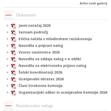
Arhiv vseh galerij
Dokumenti
i
Javni natečaj 2026
U
Seznam področij
d
Etična načela v mladinskem raziskovanju
Navodila o pripravi nalog
Vzorec naslovnice 2026
–
Navodila za oddajo nalog v e-obliki
Navodila za elektronsko prijavo nalog
v
Šolski koordinatorji 2026
l
Ocenjevalni obrazec 2026
Člani Strokovne komisije
l
Organizacijski odbor in ocenjevalne komisije 2026
Raziskovalne naloge