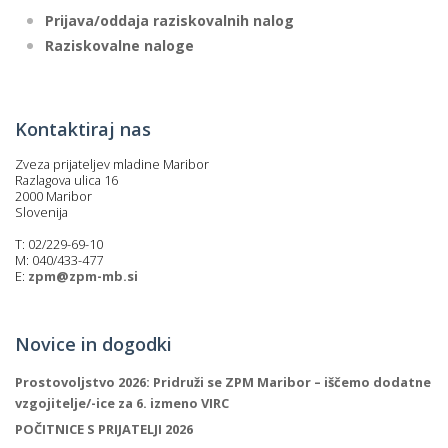
Prijava/oddaja raziskovalnih nalog
Raziskovalne naloge
Kontaktiraj nas
Zveza prijateljev mladine Maribor
Razlagova ulica 16
2000 Maribor
Slovenija
T: 02/229-69-10
M: 040/433-477
E:
zpm@zpm-mb.si
Novice in dogodki
Prostovoljstvo 2026: Pridruži se ZPM Maribor – iščemo dodatne
vzgojitelje/-ice za 6. izmeno VIRC
POČITNICE S PRIJATELJI 2026