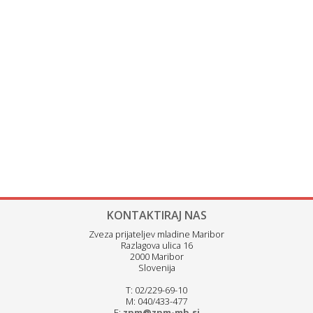
KONTAKTIRAJ NAS
Zveza prijateljev mladine Maribor
Razlagova ulica 16
2000 Maribor
Slovenija
T: 02/229-69-10
M: 040/433-477
E:
zpm@zpm-mb.si