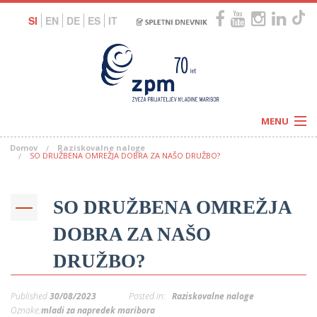
SI
EN
DE
ES
IT
MENU
Domov
Raziskovalne naloge
Novice
SO DRUŽBENA OMREŽJA DOBRA ZA NAŠO DRUŽBO?
Koledar
Programi
Naši centri
Letovanja
SO DRUŽBENA OMREŽJA
Humanitarnost
c
Galerije
O nas
DOBRA ZA NAŠO
Podprite nas
–
Prosta delovna mesta
DRUŽBO?
Kolesarimo za otroške sanje
G
–
Published
30/08/2023
Posted in:
Raziskovalne naloge
–
Oznake:
mladi za napredek maribora
V
–