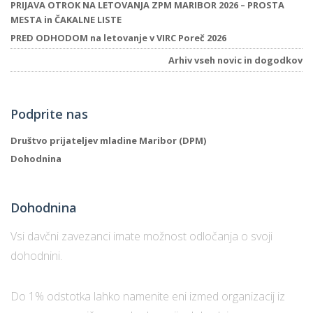
PRIJAVA OTROK NA LETOVANJA ZPM MARIBOR 2026 – PROSTA
MESTA in ČAKALNE LISTE
PRED ODHODOM na letovanje v VIRC Poreč 2026
Arhiv vseh novic in dogodkov
Podprite nas
Društvo prijateljev mladine Maribor (DPM)
Dohodnina
Dohodnina
Vsi davčni zavezanci imate možnost odločanja o svoji
dohodnini.
Do 1% odstotka lahko namenite eni izmed organizacij iz