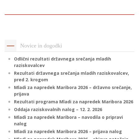
p
K
f
I
P
P
–
p
Novice in dogodki
Odlični rezultati državnega srečanja mladih
M
raziskovalcev
c
Rezultati državnega srečanja mladih raziskovalcev,
pred 2. krogom
Mladi za napredek Maribora 2026 – državno srečanje,
s
prijava
O
Rezultati programa Mladi za napredek Maribora 2026
Oddaja raziskovalnih nalog – 12. 2. 2026
P
Mladi za napredek Maribora – navodila o pripravi
s
nalog
p
Mladi za napredek Maribora 2026 – prijava nalog
–